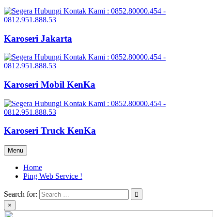
Karoseri Jakarta
Karoseri Mobil KenKa
Karoseri Truck KenKa
Menu
Home
Ping Web Service !
Search for:
×