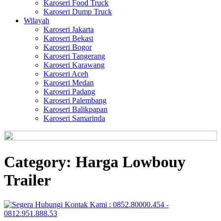
Karoseri Food Truck
Karoseri Dump Truck
Wilayah
Karoseri Jakarta
Karoseri Bekasi
Karoseri Bogor
Karoseri Tangerang
Karoseri Karawang
Karoseri Aceh
Karoseri Medan
Karoseri Padang
Karoseri Palembang
Karoseri Balikpapan
Karoseri Samarinda
Category:
Harga Lowbouy
Trailer