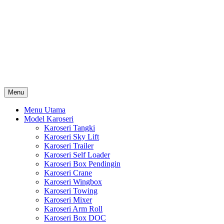
Skip
Karoseri Mobil & Truck KenKa
to
Info Harga Karoseri Mobil & Truck : Karoseri Box Pendingin,
content
Karoseri Self Loader, Karoseri Mixer, Karoseri Trailer, Karoseri
Tangki, Karoseri Mobil Toko, Karoseri Food Truck, Karoseri
Wingbox, Karoseri Towing, Karoseri Arm Roll, Karoseri Skylift,
Karoseri Crane, Karoseri Box Besi, Karoseri Bak Besi, Karoseri
Bak Kayu, Karoseri Dump Truck … dll
Menu
Menu Utama
Model Karoseri
Karoseri Tangki
Karoseri Sky Lift
Karoseri Trailer
Karoseri Self Loader
Karoseri Box Pendingin
Karoseri Crane
Karoseri Wingbox
Karoseri Towing
Karoseri Mixer
Karoseri Arm Roll
Karoseri Box DOC