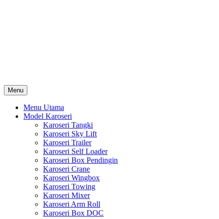
Skip
Karoseri Mobil & Truck KenKa
to
Info Harga Karoseri Mobil & Truck : Karoseri Box Pendingin,
content
Karoseri Self Loader, Karoseri Mixer, Karoseri Trailer, Karoseri
Tangki, Karoseri Mobil Toko, Karoseri Food Truck, Karoseri
Wingbox, Karoseri Towing, Karoseri Arm Roll, Karoseri Skylift,
Karoseri Crane, Karoseri Box Besi, Karoseri Bak Besi, Karoseri
Bak Kayu, Karoseri Dump Truck … dll
Menu
Menu Utama
Model Karoseri
Karoseri Tangki
Karoseri Sky Lift
Karoseri Trailer
Karoseri Self Loader
Karoseri Box Pendingin
Karoseri Crane
Karoseri Wingbox
Karoseri Towing
Karoseri Mixer
Karoseri Arm Roll
Karoseri Box DOC