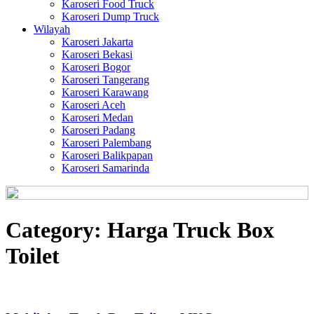
Karoseri Food Truck
Karoseri Dump Truck
Wilayah
Karoseri Jakarta
Karoseri Bekasi
Karoseri Bogor
Karoseri Tangerang
Karoseri Karawang
Karoseri Aceh
Karoseri Medan
Karoseri Padang
Karoseri Palembang
Karoseri Balikpapan
Karoseri Samarinda
Category:
Harga Truck Box
Toilet