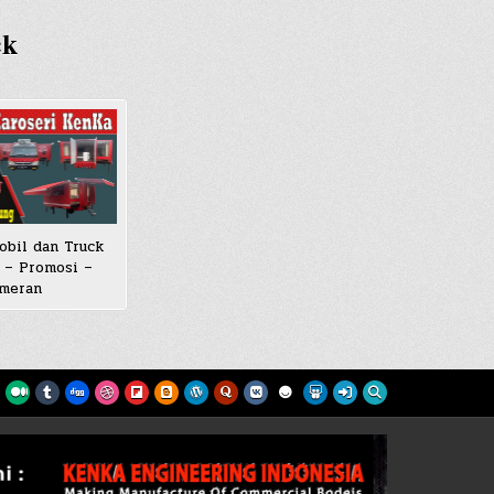
ck
obil dan Truck
 – Promosi –
meran