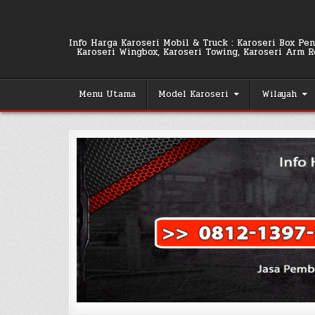
Skip
to
content
Info Harga Karoseri Mobil & Truck : Karoseri Box Pend
Karoseri Wingbox, Karoseri Towing, Karoseri Arm Rol
Menu Utama
Model Karoseri
Wilayah