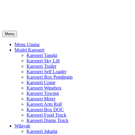
Skip
Karoseri Mobil & Truck KenKa
to
Info Harga Karoseri Mobil & Truck : Karoseri Box Pendingin, Karoser
content
Towing, Karoseri Arm Roll, Karoseri Skylift, Karoseri Crane, Karos
Menu
Menu Utama
Model Karoseri
Karoseri Tangki
Karoseri Sky Lift
Karoseri Trailer
Karoseri Self Loader
Karoseri Box Pendingin
Karoseri Crane
Karoseri Wingbox
Karoseri Towing
Karoseri Mixer
Karoseri Arm Roll
Karoseri Box DOC
Karoseri Food Truck
Karoseri Dump Truck
Wilayah
Karoseri Jakarta