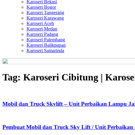
Karoseri Bekasi
Karoseri Bogor
Karoseri Tangerang
Karoseri Karawang
Karoseri Aceh
Karoseri Medan
Karoseri Padang
Karoseri Palembang
Karoseri Balikpapan
Karoseri Samarinda
Tag:
Karoseri Cibitung | Karose
Mobil dan Truck Skylift – Unit Perbaikan Lampu Ja
Pembuat Mobil dan Truck Sky Lift / Unit Perbaika