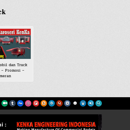
ck
obil dan Truck
 – Promosi –
meran