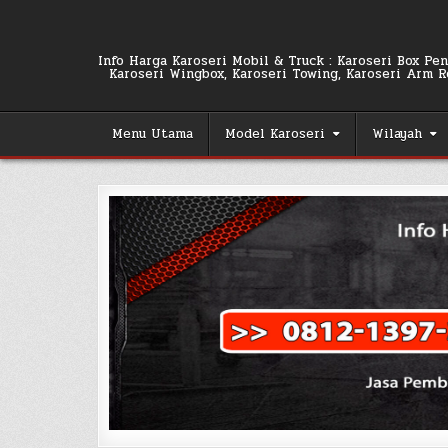
Skip
to
content
Info Harga Karoseri Mobil & Truck : Karoseri Box Pend
Karoseri Wingbox, Karoseri Towing, Karoseri Arm Rol
Menu Utama
Model Karoseri
Wilayah