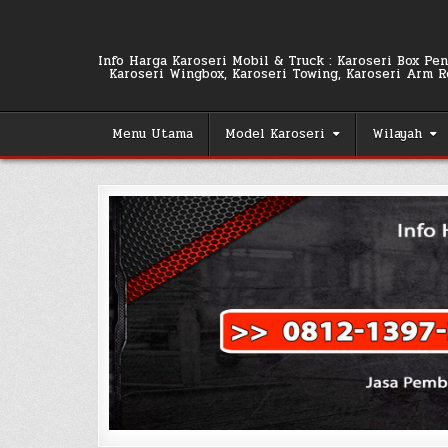
Skip
to
content
Info Harga Karoseri Mobil & Truck : Karoseri Box Pend
Karoseri Wingbox, Karoseri Towing, Karoseri Arm Rol
Menu Utama
Model Karoseri
Wilayah