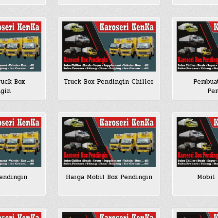
ruck Box
Truck Box Pendingin Chiller
Pembuat
ngin
Pen
endingin
Harga Mobil Box Pendingin
Mobil 