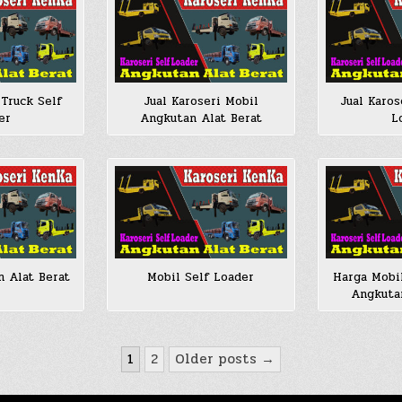
 Truck Self
Jual Karoseri Mobil
Jual Karos
er
Angkutan Alat Berat
L
n Alat Berat
Mobil Self Loader
Harga Mobi
Angkutan
1
2
Older posts →