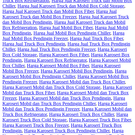
Truck Box Refrigeration
,
Harga Jual Karoseri Truck dan Mobil Box
Chiller
,
Harga Jual Karoseri Truck dan Mobil Box Cold Storage
,
Harga Jual Karoseri Truck dan Mobil Box Fiber
,
Harga Jual
Karoseri Truck dan Mobil Box Freezer
,
Harga Jual Karoseri Truck
dan Mobil Box Pendingin
,
Harga Jual Karoseri Truck dan Mobil
Box Refrigeration
,
Harga Jual Mobil Box Fiber
,
Harga Jual Mobil
Box Pendingin
,
Harga Jual Mobil Box Pendingin Chiller
,
Harga
Jual Mobil Box Pendingin Freezer
,
Harga Jual Truck Box Fiber
,
Harga Jual Truck Box Pendingin
,
Harga Jual Truck Box Pendingin
Chiller
,
Harga Jual Truck Box Pendingin Freezer
,
Harga Karoseri
Box Cold Storage
,
Harga Karoseri Box Fiber
,
Harga Karoseri Box
Pendingin
,
Harga Karoseri Box Refrigerator
,
Harga Karoseri Mobil
Box Chiller
,
Harga Karoseri Mobil Box Fiber
,
Harga Karoseri
Mobil Box Freezer
,
Harga Karoseri Mobil Box Pendingin
,
Harga
Karoseri Mobil Box Pendingin Chiller
,
Harga Karoseri Mobil Box
Pendingin Freezer
,
Harga Karoseri Mobil dan Truck Box Chiller
,
Harga Karoseri Mobil dan Truck Box Cold Storage
,
Harga Karoseri
Mobil dan Truck Box Fiber
,
Harga Karoseri Mobil dan Truck Box
Freezer
,
Harga Karoseri Mobil dan Truck Box Pendingin
,
Harga
Karoseri Mobil dan Truck Box Pendingin Chiller
,
Harga Karoseri
Mobil dan Truck Box Pendingin Freezer
,
Harga Karoseri Mobil dan
Truck Box Refrigerator
,
Harga Karoseri Truck Box Chiller
,
Harga
Karoseri Truck Box Cold Storage
,
Harga Karoseri Truck Box Fiber
,
Harga Karoseri Truck Box Freezer
,
Harga Karoseri Truck Box
Pendingin
,
Harga Karoseri Truck Box Pendingin Chiller
,
Harga