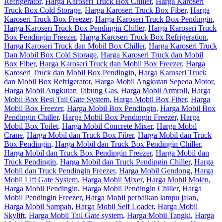
Refrigerator
,
Harga Karoseri Truck Box Chiller
,
Harga Karoseri
Truck Box Cold Storage
,
Harga Karoseri Truck Box Fiber
,
Harga
Karoseri Truck Box Freezer
,
Harga Karoseri Truck Box Pendingin
,
Harga Karoseri Truck Box Pendingin Chiller
,
Harga Karoseri Truck
Box Pendingin Freezer
,
Harga Karoseri Truck Box Refrigeration
,
Harga Karoseri Truck dan Mobil Box Chiller
,
Harga Karoseri Truck
Dan Mobil Box Cold Storage
,
Harga Karoseri Truck dan Mobil
Box Fiber
,
Harga Karoseri Truck dan Mobil Box Freezer
,
Harga
Karoseri Truck dan Mobil Box Pendingin
,
Harga Karoseri Truck
dan Mobil Box Refrigerator
,
Harga Mobil Angkutan Sepeda Motor
,
Harga Mobil Angkutan Tabung Gas
,
Harga Mobil Armroll
,
Harga
Mobil Box Besi Tail Gate System
,
Harga Mobil Box Fiber
,
Harga
Mobil Box Freezer
,
Harga Mobil Box Pendingin
,
Harga Mobil Box
Pendingin Chiller
,
Harga Mobil Box Pendingin Freezer
,
Harga
Mobil Box Toilet
,
Harga Mobil Concrete Mixer
,
Harga Mobil
Crane
,
Harga Mobil dan Truck Box Fiber
,
Harga Mobil dan Truck
Box Pendingin
,
Harga Mobil dan Truck Box Pendingin Chiller
,
Harga Mobil dan Truck Box Pendingin Freezer
,
Harga Mobil dan
Truck Pendingin
,
Harga Mobil dan Truck Pendingin Chiller
,
Harga
Mobil dan Truck Pendingin Freezer
,
Harga Mobil Gendong
,
Harga
Mobil Lift Gate System
,
Harga Mobil Mixer
,
Harga Mobil Molen
,
Harga Mobil Pendingin
,
Harga Mobil Pendingin Chiller
,
Harga
Mobil Pendingin Freezer
,
Harga Mobil perbaikan lampu jalan
,
Harga Mobil Sampah
,
Harga Mobil Self Loader
,
Harga Mobil
Skylift
,
Harga Mobil Tail Gate system
,
Harga Mobil Tangki
,
Harga