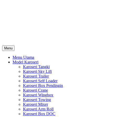
Skip
Karoseri Mobil & Truck KenKa
to
Info Harga Karoseri Mobil & Truck : Karoseri Box Pendingin,
content
Karoseri Self Loader, Karoseri Mixer, Karoseri Trailer, Karoseri
Tangki, Karoseri Mobil Toko, Karoseri Food Truck, Karoseri
Wingbox, Karoseri Towing, Karoseri Arm Roll, Karoseri Skylift,
Karoseri Crane, Karoseri Box Besi, Karoseri Bak Besi, Karoseri
Bak Kayu, Karoseri Dump Truck … dll
Menu
Menu Utama
Model Karoseri
Karoseri Tangki
Karoseri Sky Lift
Karoseri Trailer
Karoseri Self Loader
Karoseri Box Pendingin
Karoseri Crane
Karoseri Wingbox
Karoseri Towing
Karoseri Mixer
Karoseri Arm Roll
Karoseri Box DOC