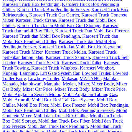
Karoseri Truck Box Pendingin
,
Karoseri Truck Box Pendingin
Chiller
,
Karoseri Truck Box Pendingin Freezer
,
Karoseri Truck Box
Refrigeration
,
Karoseri Truck Car Carrier
,
Karoseri Truck Concrete
Mixer
,
Karoseri Truck Crane
,
Karoseri Truck dan Mobil Box
Chiller
,
Karoseri Truck dan Mobil Box Cold Storage
,
Karoseri
Truck dan mobil Box Fiber
,
Karoseri Truck Dan Mobil Box Freezer
,
Karoseri Truck dan Mobil Box Pendingin
,
Karoseri Truck dan
Mobil Box Pendingin Chiller
,
Karoseri Truck dan Mobil Box
Pendingin Freezer
,
Karoseri Truck dan Mobil Box Refrigeration
,
Karoseri Truck Mixer
,
Karoseri Truck Molen
,
Karoseri Truck
perbaikan lampu jalan
,
Karoseri Truck Sampah
,
Karoseri Truck Self
Loader
,
Karoseri Truck Skylift
,
Karoseri Truck Toilet
,
Karoseri
Truck Towing
,
Karoseri Truck Wingbox
,
Karoseri Wingbox
,
Kupang
,
Lampung
,
Lift Gate System Car
,
Lowbed Trailer
,
Lowbed
Trailer Body
,
Lowbouy Trailer
,
Makasar
,
MALANG
,
Maluku
,
Manado
,
Manokwari
,
Marauke
,
Medan
,
Mixer
,
Mixer Body
,
Mixer
Car Body
,
Mixer Car Price
,
Mixer Truck Body
,
Mixer Truck Price
,
Mobil Angkutan Sepeda Motor
,
Mobil Angkutan Tabung Gas
,
Mobil Armroll
,
Mobil Box Besi Tail Gate System
,
Mobil Box
Chiller
,
Mobil Box Fiber
,
Mobil Box Freezer
,
Mobil Box Pendingin
,
Mobil Box Pendingin Chiller
,
Mobil Box Pendingin Freezer
,
Mobil
Concrete Mixer
,
Mobil dan Truck Box Chiller
,
Mobil dan Truck
Box Cold Storage
,
Mobil dan Truck Box Fiber
,
Mobil dan Truck
Box Freezer
,
Mobil dan Truck Box Pendingin
,
Mobil dan Truck
Box Pendingin Chiller
,
Mobil dan Truck Box Pendingin Freezer
,