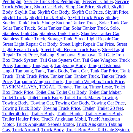
Pendingin
,
Service Truck Box Pendingin | Freezer - Chiller
,
Service
Truck Wingbox
,
Shop Car Body
,
Shop Car Price
,
Skylift
,
Skylift
Body
,
Skylift Car
,
Skylift Car Body
,
Skylift Car Price
,
Skylift Price
,
Skylift Truck
,
Skylift Truck Body
,
Skylift Truck Price
,
Sludge
Suction Tank Truck
,
Sludge Suction Tanker Truck
,
Solar Tank Car
,
Solar Tank Truck
,
Solar Tanker Car
,
Solar Tanker Truck
,
Solo
,
Stainless Tank Car
,
Stainless Tank Truck
,
Stainless Tanker Car
,
Stainless Tanker Truck
,
Storage Tank
,
Street Light Repair Car
,
Street Light Repair Car Body
,
Street Light Repair Car Price
,
Street
Light Repair Truck
,
Street Light Repair Truck Body
,
Street Light
Repair Truck Price
,
Subang
,
Sumbawa
,
Surabaya
,
Tail Gate Iron
Box Truck System
,
Tail Gate System Car
,
Tail Gate Wingbox Truck
Price
,
Tambun
,
Tangerang
,
Tangerang Body
,
Tangki Distribusi
,
tangki Tampung
,
Tank
,
Tank Body
,
Tank Car
,
Tank Car Price
,
Tank
Truck
,
Tank Truck Price
,
Tanker Car
,
Tanker Truck
,
Tanker Truck
Price
,
Tarpaulin Wingbox Truck
,
Tarpaulin Wingbox Truck Price
,
TASIKMALAYA
,
TEGAL
,
Ternate
,
Timika
,
Timor Leste
,
Toilet
Box Truck Price
,
Toilet Car
,
Toilet Car Body
,
Toilet Car Maker
,
Toilet Truck
,
Toilet Truck Body
,
Toilet Truck Maker
,
Towing
,
Towing Body
,
Towing Car
,
Towing Car Body
,
Towing Car Price
,
Towing Truck Body
,
Towing Truck Price
,
Trailer
,
Trailer 20 feet
,
Trailer 40 feet
,
Trailer Body
,
Trailer Hauler
,
Trailer Hauler Body
,
Trailer Hauler Price
,
TrucK Angkutan Mobil
,
TrucK Angkutan
Motor
,
Truck Angkutan Sepeda Motor
,
Truck Angkutan Tabung
Gas
,
Truck Armroll
,
Truck Body
,
Truck Box Besi Tail Gate System
,