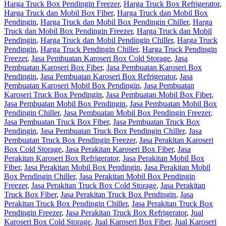
Harga Truck Box Pendingin Freezer
,
Harga Truck Box Refrigerator
,
Harga Truck dan Mobil Box Fiber
,
Harga Truck dan Mobil Box
Pendingin
,
Harga Truck dan Mobil Box Pendingin Chiller
,
Harga
Truck dan Mobil Box Pendingin Freezer
,
Harga Truck dan Mobil
Pendingin
,
Harga Truck dan Mobil Pendingin Chiller
,
Harga Truck
Pendingin
,
Harga Truck Pendingin Chiller
,
Harga Truck Pendingin
Freezer
,
Jasa Pembuatan Karoseri Box Cold Storage
,
Jasa
Pembuatan Karoseri Box Fiber
,
Jasa Pembuatan Karoseri Box
Pendingin
,
Jasa Pembuatan Karoseri Box Refrigerator
,
Jasa
Pembuatan Karoseri Mobil Box Pendingin
,
Jasa Pembuatan
Karoseri Truck Box Pendingin
,
Jasa Pembuatan Mobil Box Fiber
,
Jasa Pembuatan Mobil Box Pendingin
,
Jasa Pembuatan Mobil Box
Pendingin Chiller
,
Jasa Pembuatan Mobil Box Pendingin Freezer
,
Jasa Pembuatan Truck Box Fiber
,
Jasa Pembuatan Truck Box
Pendingin
,
Jasa Pembuatan Truck Box Pendingin Chiller
,
Jasa
Pembuatan Truck Box Pendingin Freezer
,
Jasa Perakitan Karoseri
Box Cold Storage
,
Jasa Perakitan Karoseri Box Fiber
,
Jasa
Perakitan Karoseri Box Refrigerator
,
Jasa Perakitan Mobil Box
Fiber
,
Jasa Perakitan Mobil Box Pendingin
,
Jasa Perakitan Mobil
Box Pendingin Chiller
,
Jasa Perakitan Mobil Box Pendingin
Freezer
,
Jasa Perakitan Truck Box Cold Storage
,
Jasa Perakitan
Truck Box Fiber
,
Jasa Perakitan Truck Box Pendingin
,
Jasa
Perakitan Truck Box Pendingin Chiller
,
Jasa Perakitan Truck Box
Pendingin Freezer
,
Jasa Perakitan Truck Box Refrigerator
,
Jual
Karoseri Box Cold Storage
,
Jual Karoseri Box Fiber
,
Jual Karoseri