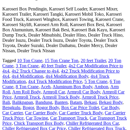
Karoseri Box Pendingin, Karoseri Self Loader, Karoseri Mixer,
Karoseri Trailer, Karoseri Tangki, Karoseri Mobil Toko, Karoseri
Food Truck, Karoseri Wingbox, Karoseri Towing, Karoseri Crane,
Karoseri Skylift, Karoseri Arm Roll, Karoseri Box Besi, Karoseri
Box Alumunium, Karoseri Bak Besi, Karoseri Bak Kayu, Karoseri
Dump Truck, Dealer Mitsubishi, Dealer Hino, Dealer Truck Hino,
Dealer Isuzu, Dealer Truck Isuzu, Dealer Toyota, Dealer Truck
Toyota, Dealer Suzuki, Dealer Daihatsu, Dealer Mercy, Dealer
Nissan, Dealer Truck Nissan
Tagged
10 Ton Crane
,
15 Ton Crane Ton
,
20 feet Trailer
,
20 Ton
Crane
,
3 Ton Crane
,
40 feet Trailer
,
4x2 Car Modification Price to
4x4
,
4x2 Truck Change to 4x4
,
4x2 Truck Modification Price to
4x4
,
4x4 Modification
,
4x4 Modification Body
,
4x4 Truck
Modification
,
4x4 Truck Modification Price
,
5 Ton Crane
,
6 Ton
Crane
,
8 Ton Crane
,
Aceh
,
Aluminum Box Body
,
Ambon
,
Arm
Roll
,
Arm Roll Body
,
Armroll Car
,
Armroll Car Body
,
Armroll Car
Price
,
Armroll Truck
,
Armroll Truck Body
,
Armroll Truck Price
,
Bali
,
Balikpapan
,
Bandung
,
Banten
,
Batam
,
Bekasi
,
Bekasi Body
,
Bengkulu
,
Bogor
,
Bogor Body
,
Box Car Price Toilet
,
Car Body
,
Car Carrier
,
Car Carrier Body
,
Car Carrier Truck Body
,
Car Carrier
Truck Price
,
Car Towing
,
Car Transport Truck
,
Car Transport Truck
Price
,
Chick Transport Box Body
,
Chiller Refrigerated Box Car
,
Chiller Refrigerated Box Car Price
,
Chiller Refrigerated Box Truck
,