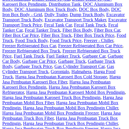
Karoseri Box Pendingin
,
Distribution Tank
,
DOC Aluminum Box
Body
,
DOC Aluminum Box Truck Body
,
DOC Box Body
,
DOC
Iron Box Body - Grid
,
Dolly Trailer
,
Dump Truck Body
,
Excavator
Transport Truck Body
,
Excavator Transport Truck Maker
,
Excavator
Transport Truck Price
,
Fecal Tank Car
,
Fecal Tank Truck
,
Fecal
Tanker Car
,
Fecal Tanker Truck
,
Fiber Box Body
,
Fiber Box Car
,
Fiber Box Car Price
,
Fiber Box Truck
,
Fiber Box Truck Price
,
Food
Truck
,
Food Truck Body
,
Food Truck Price
,
Freezer - Chiller
,
Freezer Refrigerated Box Car
,
Freezer Refrigerated Box Car Price
,
Freezer Refrigerated Box Truck
,
Freezer Refrigerated Box Truck
Price
,
Fuel Tank Truck
,
Fuel Tanker Truck
,
Garbage Car
,
Garbage
Car Body
,
Garbage Car Price
,
Garbage Truck
,
Garbage Truck
Body
,
Garbage Truck Price
,
Gas Cylinder Transport Car
,
Gas
Cylinder Transport Truck
,
Gorontalo
,
Halmahera
,
Harga Food
Truck
,
Harga Jasa Pembuatan Karoseri Box Cold Storage
,
Harga
Jasa Pembuatan Karoseri Box Fiber
,
Harga Jasa Pembuatan
Karoseri Box Pendingin
,
Harga Jasa Pembuatan Karoseri Box
Refrigerator
,
Harga Jasa Pembuatan Karoseri Mobil Box Pendingin
,
Harga Jasa Pembuatan Karoseri Truck Box Pendingin
,
Harga Jasa
Pembuatan Mobil Box Fiber
,
Harga Jasa Pembuatan Mobil Box
Pendingin
,
Harga Jasa Pembuatan Mobil Box Pendingin Chiller
,
Harga Jasa Pembuatan Mobil Box Pendingin Freezer
,
Harga Jasa
Pembuatan Truck Box Fiber
,
Harga Jasa Pembuatan Truck Box
Pendingin
,
Harga Jasa Pembuatan Truck Box Pendingin Chiller
,
Harga Jasa Pembuatan Truck Box Pendingin Freezer
,
Harga Jasa