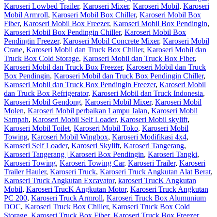
Karoseri Lowbed Trailer
,
Karoseri Mixer
,
Karoseri Mobil
,
Karoseri
Mobil Armroll
,
Karoseri Mobil Box Chiller
,
Karoseri Mobil Box
Fiber
,
Karoseri Mobil Box Freezer
,
Karoseri Mobil Box Pendingin
,
Karoseri Mobil Box Pendingin Chiller
,
Karoseri Mobil Box
Pendingin Freezer
,
Karoseri Mobil Concrete Mixer
,
Karoseri Mobil
Crane
,
Karoseri Mobil dan Truck Box Chiller
,
Karoseri Mobil dan
Truck Box Cold Storage
,
Karoseri Mobil dan Truck Box Fiber
,
Karoseri Mobil dan Truck Box Freezer
,
Karoseri Mobil dan Truck
Box Pendingin
,
Karoseri Mobil dan Truck Box Pendingin Chiller
,
Karoseri Mobil dan Truck Box Pendingin Freezer
,
Karoseri Mobil
dan Truck Box Refrigerator
,
Karoseri Mobil dan Truck Indonesia
,
Karoseri Mobil Gendong
,
Karoseri Mobil Mixer
,
Karoseri Mobil
Molen
,
Karoseri Mobil perbaikan Lampu Jalan
,
Karoseri Mobil
Sampah
,
Karoseri Mobil Self Loader
,
Karoseri Mobil skylift
,
Karoseri Mobil Toilet
,
Karoseri Mobil Toko
,
Karoseri Mobil
Towing
,
Karoseri Mobil Wingbox
,
Karoseri Modifikasi 4x4
,
Karoseri Self Loader
,
Karoseri Skylift
,
Karoseri Tangerang
,
Karoseri Tangerang | Karoseri Box Pendingin
,
Karoseri Tangki
,
Karoseri Towing
,
Karoseri Towing Car
,
Karoseri Trailer
,
Karoseri
Trailer Hauler
,
Karoseri Truck
,
Karoseri Truck Angkutan Alat Berat
,
Karoseri Truck Angkutan Excavator
,
karoseri TrucK Angkutan
Mobil
,
Karoseri TrucK Angkutan Motor
,
Karoseri Truck Angkutan
PC 200
,
Karoseri Truck Armroll
,
Karoseri Truck Box Alumunium
DOC
,
Karoseri Truck Box Chiller
,
Karoseri Truck Box Cold
Storage
,
Karoseri Truck Box Fiber
,
Karoseri Truck Box Freezer
,