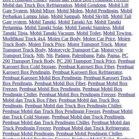
Mobil dan Truck Box Refrigeration
,
Mobil Gendong
,
Mobil Lift
Gate System
,
Mobil Mixer
,
Mobil Molen
,
Mobil Pendingin
,
Mobil
Perbaikan Lampu Jalan
,
Mobil Sampah
,
Mobil Skylift
,
Mobil Tail
Gate system
,
Mobil Tangki
,
Mobil Tangki Air
,
Mobil Tangki
Pertamina
,
Mobil Tangki Solar
,
Mobil Tangki Stainless
,
Mobil
Tangki Tinja
,
Mobil Tangki Vacuum
,
Mobil Toilet
,
Mobil Towing
,
Modifikasi Truck 4x4
,
Molen Car Body
,
Molen Car Price
,
Molen
Truck Body
,
Molen Truck Price
,
Motor Transport Truck
,
Motor
Transport Truck Body
,
Motorcycle Transport Car
,
Motorcycle
Transport Truck
,
Ntb
,
Ntt
,
Padang
,
Palembang
,
Palu
,
Papua
,
PC
200 Transport Truck Body
,
PC 200 Transport Truck Price
,
Pembuat
Karoseri Box Cold Storage
,
Pembuat Karoseri Box Fiber
,
Pembuat
Karoseri Box Pendingin
,
Pembuat Karoseri Box Refrigerator
,
Pembuat Karoseri Mobil Box Pendingin
,
Pembuat Karoseri Truck
Box Pendingin
,
Pembuat Mobil Box Fiber
,
Pembuat Mobil Box
Freezer
,
Pembuat Mobil Box Pendingin
,
Pembuat Mobil Box
Pendingin Chiller
,
Pembuat Mobil Box Pendingin Freezer
,
Pembuat
Mobil dan Truck Box Fiber
,
Pembuat Mobil dan Truck Box
Pendingin
,
Pembuat Mobil dan Truck Box Pendingin Chiller
,
Pembuat Mobil dan Truck Box Pendingin Freezer
,
Pembuat Mobil
dan Truck Cold Storage
,
Pembuat Mobil dan Truck Pendingin
,
Pembuat Mobil dan Truck Pendingin Chiller
,
Pembuat Mobil dan
Truck Pendingin Freezer
,
Pembuat Mobil dan Truck Refrigerator
,
Pembuat Mobil Pendingin
,
Pembuat Mobil Pendingin Chiller
,