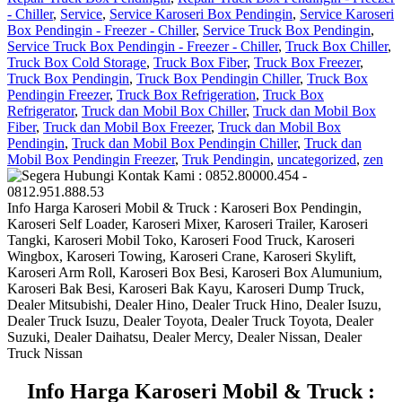
- Chiller
,
Service
,
Service Karoseri Box Pendingin
,
Service Karoseri
Box Pendingin - Freezer - Chiller
,
Service Truck Box Pendingin
,
Service Truck Box Pendingin - Freezer - Chiller
,
Truck Box Chiller
,
Truck Box Cold Storage
,
Truck Box Fiber
,
Truck Box Freezer
,
Truck Box Pendingin
,
Truck Box Pendingin Chiller
,
Truck Box
Pendingin Freezer
,
Truck Box Refrigeration
,
Truck Box
Refrigerator
,
Truck dan Mobil Box Chiller
,
Truck dan Mobil Box
Fiber
,
Truck dan Mobil Box Freezer
,
Truck dan Mobil Box
Pendingin
,
Truck dan Mobil Box Pendingin Chiller
,
Truck dan
Mobil Box Pendingin Freezer
,
Truk Pendingin
,
uncategorized
,
zen
Info Harga Karoseri Mobil & Truck : Karoseri Box Pendingin,
Karoseri Self Loader, Karoseri Mixer, Karoseri Trailer, Karoseri
Tangki, Karoseri Mobil Toko, Karoseri Food Truck, Karoseri
Wingbox, Karoseri Towing, Karoseri Crane, Karoseri Skylift,
Karoseri Arm Roll, Karoseri Box Besi, Karoseri Box Alumunium,
Karoseri Bak Besi, Karoseri Bak Kayu, Karoseri Dump Truck,
Dealer Mitsubishi, Dealer Hino, Dealer Truck Hino, Dealer Isuzu,
Dealer Truck Isuzu, Dealer Toyota, Dealer Truck Toyota, Dealer
Suzuki, Dealer Daihatsu, Dealer Mercy, Dealer Nissan, Dealer
Truck Nissan
I
nfo Harga Karoseri Mobil & Truck :