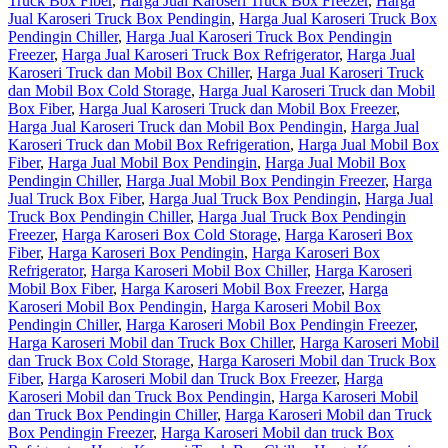
Truck Box Fiber
,
Harga Jual Karoseri Truck Box Freezer
,
Harga
Jual Karoseri Truck Box Pendingin
,
Harga Jual Karoseri Truck Box
Pendingin Chiller
,
Harga Jual Karoseri Truck Box Pendingin
Freezer
,
Harga Jual Karoseri Truck Box Refrigerator
,
Harga Jual
Karoseri Truck dan Mobil Box Chiller
,
Harga Jual Karoseri Truck
dan Mobil Box Cold Storage
,
Harga Jual Karoseri Truck dan Mobil
Box Fiber
,
Harga Jual Karoseri Truck dan Mobil Box Freezer
,
Harga Jual Karoseri Truck dan Mobil Box Pendingin
,
Harga Jual
Karoseri Truck dan Mobil Box Refrigeration
,
Harga Jual Mobil Box
Fiber
,
Harga Jual Mobil Box Pendingin
,
Harga Jual Mobil Box
Pendingin Chiller
,
Harga Jual Mobil Box Pendingin Freezer
,
Harga
Jual Truck Box Fiber
,
Harga Jual Truck Box Pendingin
,
Harga Jual
Truck Box Pendingin Chiller
,
Harga Jual Truck Box Pendingin
Freezer
,
Harga Karoseri Box Cold Storage
,
Harga Karoseri Box
Fiber
,
Harga Karoseri Box Pendingin
,
Harga Karoseri Box
Refrigerator
,
Harga Karoseri Mobil Box Chiller
,
Harga Karoseri
Mobil Box Fiber
,
Harga Karoseri Mobil Box Freezer
,
Harga
Karoseri Mobil Box Pendingin
,
Harga Karoseri Mobil Box
Pendingin Chiller
,
Harga Karoseri Mobil Box Pendingin Freezer
,
Harga Karoseri Mobil dan Truck Box Chiller
,
Harga Karoseri Mobil
dan Truck Box Cold Storage
,
Harga Karoseri Mobil dan Truck Box
Fiber
,
Harga Karoseri Mobil dan Truck Box Freezer
,
Harga
Karoseri Mobil dan Truck Box Pendingin
,
Harga Karoseri Mobil
dan Truck Box Pendingin Chiller
,
Harga Karoseri Mobil dan Truck
Box Pendingin Freezer
,
Harga Karoseri Mobil dan truck Box