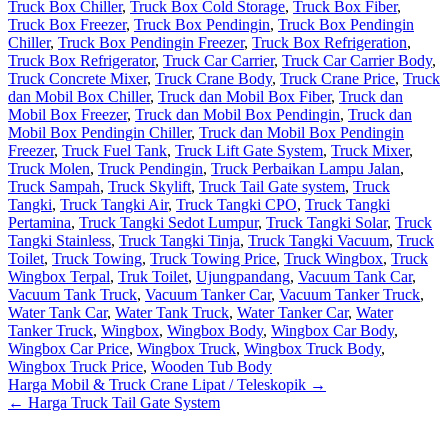
Truck Box Chiller
,
Truck Box Cold Storage
,
Truck Box Fiber
,
Truck Box Freezer
,
Truck Box Pendingin
,
Truck Box Pendingin
Chiller
,
Truck Box Pendingin Freezer
,
Truck Box Refrigeration
,
Truck Box Refrigerator
,
Truck Car Carrier
,
Truck Car Carrier Body
,
Truck Concrete Mixer
,
Truck Crane Body
,
Truck Crane Price
,
Truck
dan Mobil Box Chiller
,
Truck dan Mobil Box Fiber
,
Truck dan
Mobil Box Freezer
,
Truck dan Mobil Box Pendingin
,
Truck dan
Mobil Box Pendingin Chiller
,
Truck dan Mobil Box Pendingin
Freezer
,
Truck Fuel Tank
,
Truck Lift Gate System
,
Truck Mixer
,
Truck Molen
,
Truck Pendingin
,
Truck Perbaikan Lampu Jalan
,
Truck Sampah
,
Truck Skylift
,
Truck Tail Gate system
,
Truck
Tangki
,
Truck Tangki Air
,
Truck Tangki CPO
,
Truck Tangki
Pertamina
,
Truck Tangki Sedot Lumpur
,
Truck Tangki Solar
,
Truck
Tangki Stainless
,
Truck Tangki Tinja
,
Truck Tangki Vacuum
,
Truck
Toilet
,
Truck Towing
,
Truck Towing Price
,
Truck Wingbox
,
Truck
Wingbox Terpal
,
Truk Toilet
,
Ujungpandang
,
Vacuum Tank Car
,
Vacuum Tank Truck
,
Vacuum Tanker Car
,
Vacuum Tanker Truck
,
Water Tank Car
,
Water Tank Truck
,
Water Tanker Car
,
Water
Tanker Truck
,
Wingbox
,
Wingbox Body
,
Wingbox Car Body
,
Wingbox Car Price
,
Wingbox Truck
,
Wingbox Truck Body
,
Wingbox Truck Price
,
Wooden Tub Body
Post
Harga Mobil & Truck Crane Lipat / Teleskopik →
← Harga Truck Tail Gate System
navigation
Our Visitor