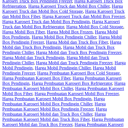
Karoseri Truck Box Pendingin Freezer
,
Harga Karoseri Truck Box
Refrigeration
,
Harga Karoseri Truck dan Mobil Box Chiller
,
Harga
Karoseri Truck dan Mobil Box Cold Storage
,
Harga Karoseri Truck
dan Mobil Box Fiber
,
Harga Karoseri Truck dan Mobil Box Freezer
,
Harga Karoseri Truck dan Mobil Box Pendingin
,
Harga Karoseri
Truck dan Mobil Box Refrigerator
,
Harga Mobil Box Cold Storage
,
Harga Mobil Box Fiber
,
Harga Mobil Box Frozen
,
Harga Mobil
Box Pendingin
,
Harga Mobil Box Pendingin Chiller
,
Harga Mobil
Box Pendingin Freezer
,
Harga Mobil dan Truck Box Fiber
,
Harga
Mobil dan Truck Box Pendingin
,
Harga Mobil dan Truck Box
Pendingin Chiller
,
Harga Mobil dan Truck Box Pendingin Freezer
,
Harga Mobil dan Truck Pendingin
,
Harga Mobil dan Truck
Pendingin Chiller
,
Harga Mobil dan Truck Pendingin Freezer
,
Harga
Mobil Pendingin
,
Harga Mobil Pendingin Chiller
,
Harga Mobil
Pendingin Freezer
,
Harga Pembuatan Karoseri Box Cold Storage
,
Harga Pembuatan Karoseri Box Fiber
,
Harga Pembuatan Karoseri
Box Pendingin
,
Harga Pembuatan Karoseri Box Refrigerator
,
Harga
Pembuatan Karoseri Mobil Box Chiller
,
Harga Pembuatan Karoseri
Mobil Box Fiber
,
Harga Pembuatan Karoseri Mobil Box Freezer
,
Harga Pembuatan Karoseri Mobil Box Pendingin
,
Harga
Pembuatan Karoseri Mobil Box Pendingin Chiller
,
Harga
Pembuatan Karoseri Mobil Box Pendingin Freezer
,
Harga
Pembuatan Karoseri Mobil dan Truck Box Chiller
,
Harga
Pembuatan Karoseri Mobil dan Truck Box Fiber
,
Harga Pembuatan
Karoseri Mobil dan Truck Box Freezer
,
Harga Pembuatan Karoseri