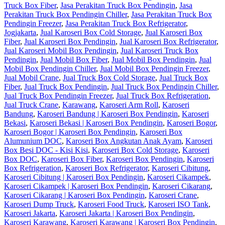
Truck Box Fiber
,
Jasa Perakitan Truck Box Pendingin
,
Jasa
Perakitan Truck Box Pendingin Chiller
,
Jasa Perakitan Truck Box
Pendingin Freezer
,
Jasa Perakitan Truck Box Refrigerator
,
Jogjakarta
,
Jual Karoseri Box Cold Storage
,
Jual Karoseri Box
Fiber
,
Jual Karoseri Box Pendingin
,
Jual Karoseri Box Refrigerator
,
Jual Karoseri Mobil Box Pendingin
,
Jual Karoseri Truck Box
Pendingin
,
Jual Mobil Box Fiber
,
Jual Mobil Box Pendingin
,
Jual
Mobil Box Pendingin Chiller
,
Jual Mobil Box Pendingin Freezer
,
Jual Mobil Crane
,
Jual Truck Box Cold Storage
,
Jual Truck Box
Fiber
,
Jual Truck Box Pendingin
,
Jual Truck Box Pendingin Chiller
,
Jual Truck Box Pendingin Freezer
,
Jual Truck Box Refrigeration
,
Jual Truck Crane
,
Karawang
,
Karoseri Arm Roll
,
Karoseri
Bandung
,
Karoseri Bandung | Karoseri Box Pendingin
,
Karoseri
Bekasi
,
Karoseri Bekasi | Karoseri Box Pendingin
,
Karoseri Bogor
,
Karoseri Bogor | Karoseri Box Pendingin
,
Karoseri Box
Alumunium DOC
,
Karoseri Box Angkutan Anak Ayam
,
Karoseri
Box Besi DOC - Kisi Kisi
,
Karoseri Box Cold Storage
,
Karoseri
Box DOC
,
Karoseri Box Fiber
,
Karoseri Box Pendingin
,
Karoseri
Box Refrigeration
,
Karoseri Box Refrigerator
,
Karoseri Cibitung
,
Karoseri Cibitung | Karoseri Box Pendingin
,
Karoseri Cikampek
,
Karoseri Cikampek | Karoseri Box Pendingin
,
Karoseri Cikarang
,
Karoseri Cikarang | Karoseri Box Pendingin
,
Karoseri Crane
,
Karoseri Dump Truck
,
Karoseri Food Truck
,
Karoseri ISO Tank
,
Karoseri Jakarta
,
Karoseri Jakarta | Karoseri Box Pendingin
,
Karoseri Karawang
,
Karoseri Karawang | Karoseri Box Pendingin
,