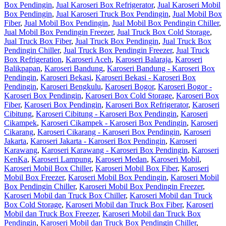
Box Pendingin
,
Jual Karoseri Box Refrigerator
,
Jual Karoseri Mobil
Box Pendingin
,
Jual Karoseri Truck Box Pendingin
,
Jual Mobil Box
Fiber
,
Jual Mobil Box Pendingin
,
Jual Mobil Box Pendingin Chiller
,
Jual Mobil Box Pendingin Freezer
,
Jual Truck Box Cold Storage
,
Jual Truck Box Fiber
,
Jual Truck Box Pendingin
,
Jual Truck Box
Pendingin Chiller
,
Jual Truck Box Pendingin Freezer
,
Jual Truck
Box Refrigeration
,
Karoseri Aceh
,
Karoseri Balaraja
,
Karoseri
Balikpapan
,
Karoseri Bandung
,
Karoseri Bandung - Karoseri Box
Pendingin
,
Karoseri Bekasi
,
Karoseri Bekasi - Karoseri Box
Pendingin
,
Karoseri Bengkulu
,
Karoseri Bogor
,
Karoseri Bogor -
Karoseri Box Pendingin
,
Karoseri Box Cold Storage
,
Karoseri Box
Fiber
,
Karoseri Box Pendingin
,
Karoseri Box Refrigerator
,
Karoseri
Cibitung
,
Karoseri Cibitung - Karoseri Box Pendingin
,
Karoseri
Cikampek
,
Karoseri Cikampek - Karoseri Box Pendingin
,
Karoseri
Cikarang
,
Karoseri Cikarang - Karoseri Box Pendingin
,
Karoseri
Jakarta
,
Karoseri Jakarta - Karoseri Box Pendingin
,
Karoseri
Karawang
,
Karoseri Karawang - Karoseri Box Pendingin
,
Karoseri
KenKa
,
Karoseri Lampung
,
Karoseri Medan
,
Karoseri Mobil
,
Karoseri Mobil Box Chiller
,
Karoseri Mobil Box Fiber
,
Karoseri
Mobil Box Freezer
,
Karoseri Mobil Box Pendingin
,
Karoseri Mobil
Box Pendingin Chiller
,
Karoseri Mobil Box Pendingin Freezer
,
Karoseri Mobil dan Truck Box Chiller
,
Karoseri Mobil dan Truck
Box Cold Storage
,
Karoseri Mobil dan Truck Box Fiber
,
Karoseri
Mobil dan Truck Box Freezer
,
Karoseri Mobil dan Truck Box
Pendingin
,
Karoseri Mobil dan Truck Box Pendingin Chiller
,