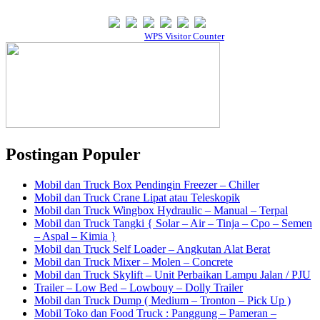
Powered By
WPS Visitor Counter
Postingan Populer
Mobil dan Truck Box Pendingin Freezer – Chiller
Mobil dan Truck Crane Lipat atau Teleskopik
Mobil dan Truck Wingbox Hydraulic – Manual – Terpal
Mobil dan Truck Tangki { Solar – Air – Tinja – Cpo – Semen
– Aspal – Kimia }
Mobil dan Truck Self Loader – Angkutan Alat Berat
Mobil dan Truck Mixer – Molen – Concrete
Mobil dan Truck Skylift – Unit Perbaikan Lampu Jalan / PJU
Trailer – Low Bed – Lowbouy – Dolly Trailer
Mobil dan Truck Dump ( Medium – Tronton – Pick Up )
Mobil Toko dan Food Truck : Panggung – Pameran –