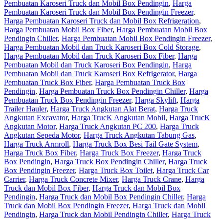
Pembuatan Karoseri Truck dan Mobil Box Pendingin
,
Harga
Pembuatan Karoseri Truck dan Mobil Box Pendingin Freezer
,
Harga Pembuatan Karoseri Truck dan Mobil Box Refrigeration
,
Harga Pembuatan Mobil Box Fiber
,
Harga Pembuatan Mobil Box
Pendingin Chiller
,
Harga Pembuatan Mobil Box Pendingin Freezer
,
Harga Pembuatan Mobil dan Truck Karoseri Box Cold Storage
,
Harga Pembuatan Mobil dan Truck Karoseri Box Fiber
,
Harga
Pembuatan Mobil dan Truck Karoseri Box Pendingin
,
Harga
Pembuatan Mobil dan Truck Karoseri Box Refrigerator
,
Harga
Pembuatan Truck Box Fiber
,
Harga Pembuatan Truck Box
Pendingin
,
Harga Pembuatan Truck Box Pendingin Chiller
,
Harga
Pembuatan Truck Box Pendingin Freezer
,
Harga Skylift
,
Harga
Trailer Hauler
,
Harga Truck Angkutan Alat Berat
,
Harga Truck
Angkutan Excavator
,
Harga TrucK Angkutan Mobil
,
Harga TrucK
Angkutan Motor
,
Harga Truck Angkutan PC 200
,
Harga Truck
Angkutan Sepeda Motor
,
Harga Truck Angkutan Tabung Gas
,
Harga Truck Armroll
,
Harga Truck Box Besi Tail Gate System
,
Harga Truck Box Fiber
,
Harga Truck Box Freezer
,
Harga Truck
Box Pendingin
,
Harga Truck Box Pendingin Chiller
,
Harga Truck
Box Pendingin Freezer
,
Harga Truck Box Toilet
,
Harga Truck Car
Carrier
,
Harga Truck Concrete Mixer
,
Harga Truck Crane
,
Harga
Truck dan Mobil Box Fiber
,
Harga Truck dan Mobil Box
Pendingin
,
Harga Truck dan Mobil Box Pendingin Chiller
,
Harga
Truck dan Mobil Box Pendingin Freezer
,
Harga Truck dan Mobil
Pendingin
,
Harga Truck dan Mobil Pendingin Chiller
,
Harga Truck