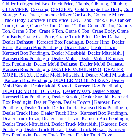
Chiller Refrigerated Box Truck Price
,
Ciamis
,
Cibitung
,
Cibubur
,
CIKAMPEK
,
Cikarang
,
CIREBON
,
Cold Storage Box Body
,
Cold
Storage Box Truck
,
Concrete Mixer Car Body
,
Concrete Mixer
Truck Body
,
Concrete Truck Price
,
CPO Tank Truck
,
CPO Tanker
Truck
,
Crane
,
Crane 10 Ton
,
Crane 15 Ton
,
Crane 20 Ton
,
Crane 3
Ton
,
Crane 5 Ton
,
Crane 6 Ton
,
Crane 8 Ton
,
Crane Body
,
Crane
Car Body
,
Crane Car Price
,
Crane Truck Price
,
Dealer Daihatsu
,
Dealer Daihatsu | Karoseri Box Pendingin
,
Dealer Hino
,
Dealer
Hino | Karoseri Box Pendingin
,
Dealer Isuzu
,
Dealer Isuzu |
Karoseri Box Pendingin
,
Dealer Mitsubishi
,
Dealer Mitsubishi |
Karoseri Box Pendingin
,
Dealer Mobil
,
Dealer Mobil | Karoseri
Box Pendingin
,
Dealer Mobil Daihatsu
,
Dealer Mobil Daihatsu |
Karoseri Box Pendingin
,
DEALER MOBIL HINO
,
DEALER
MOBIL ISUZU
,
Dealer Mobil Mitsubishi
,
Dealer Mobil Mitsubishi
| Karoseri Box Pendingin
,
DEALER MOBIL NISSAN
,
Dealer
Mobil Suzuki
,
Dealer Mobil Suzuki | Karoseri Box Pendingin
,
DEALER MOBIL TOYOTA
,
Dealer Nissan
,
Dealer Nissan |
Karoseri Box Pendingin
,
Dealer Suzuki
,
Dealer Suzuki | Karoseri
Box Pendingin
,
Dealer Toyota
,
Dealer Toyota | Karoseri Box
Pendingin
,
Dealer Truck
,
Dealer Truck | Karoseri Box Pendingin
,
Dealer Truck Hino
,
Dealer Truck Hino | Karoseri Box Pendingin
,
Dealer Truck Isuzu
,
Dealer Truck Isuzu | Karoseri Box Pendingin
,
Dealer Truck Mitsubishi
,
Dealer Truck Mitsubishi | Karoseri Box
Pendingin
,
Dealer Truck Nissan
,
Dealer Truck Nissan | Karoseri
Box Pendingin
,
Dealer Truck Toyota
,
Dealer Truck Toyota |