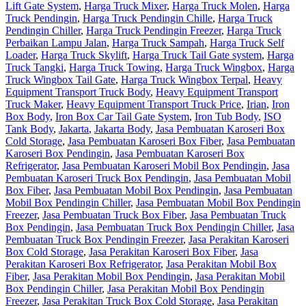
Lift Gate System
,
Harga Truck Mixer
,
Harga Truck Molen
,
Harga
Truck Pendingin
,
Harga Truck Pendingin Chille
,
Harga Truck
Pendingin Chiller
,
Harga Truck Pendingin Freezer
,
Harga Truck
Perbaikan Lampu Jalan
,
Harga Truck Sampah
,
Harga Truck Self
Loader
,
Harga Truck Skylift
,
Harga Truck Tail Gate system
,
Harga
Truck Tangki
,
Harga Truck Towing
,
Harga Truck Wingbox
,
Harga
Truck Wingbox Tail Gate
,
Harga Truck Wingbox Terpal
,
Heavy
Equipment Transport Truck Body
,
Heavy Equipment Transport
Truck Maker
,
Heavy Equipment Transport Truck Price
,
Irian
,
Iron
Box Body
,
Iron Box Car Tail Gate System
,
Iron Tub Body
,
ISO
Tank Body
,
Jakarta
,
Jakarta Body
,
Jasa Pembuatan Karoseri Box
Cold Storage
,
Jasa Pembuatan Karoseri Box Fiber
,
Jasa Pembuatan
Karoseri Box Pendingin
,
Jasa Pembuatan Karoseri Box
Refrigerator
,
Jasa Pembuatan Karoseri Mobil Box Pendingin
,
Jasa
Pembuatan Karoseri Truck Box Pendingin
,
Jasa Pembuatan Mobil
Box Fiber
,
Jasa Pembuatan Mobil Box Pendingin
,
Jasa Pembuatan
Mobil Box Pendingin Chiller
,
Jasa Pembuatan Mobil Box Pendingin
Freezer
,
Jasa Pembuatan Truck Box Fiber
,
Jasa Pembuatan Truck
Box Pendingin
,
Jasa Pembuatan Truck Box Pendingin Chiller
,
Jasa
Pembuatan Truck Box Pendingin Freezer
,
Jasa Perakitan Karoseri
Box Cold Storage
,
Jasa Perakitan Karoseri Box Fiber
,
Jasa
Perakitan Karoseri Box Refrigerator
,
Jasa Perakitan Mobil Box
Fiber
,
Jasa Perakitan Mobil Box Pendingin
,
Jasa Perakitan Mobil
Box Pendingin Chiller
,
Jasa Perakitan Mobil Box Pendingin
Freezer
,
Jasa Perakitan Truck Box Cold Storage
,
Jasa Perakitan