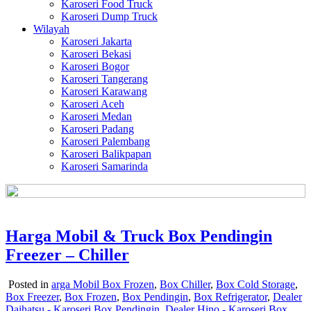
Karoseri Food Truck
Karoseri Dump Truck
Wilayah
Karoseri Jakarta
Karoseri Bekasi
Karoseri Bogor
Karoseri Tangerang
Karoseri Karawang
Karoseri Aceh
Karoseri Medan
Karoseri Padang
Karoseri Palembang
Karoseri Balikpapan
Karoseri Samarinda
Harga Mobil & Truck Box Pendingin
Freezer – Chiller
Posted in
arga Mobil Box Frozen
,
Box Chiller
,
Box Cold Storage
,
Box Freezer
,
Box Frozen
,
Box Pendingin
,
Box Refrigerator
,
Dealer
Daihatsu - Karoseri Box Pendingin
,
Dealer Hino - Karoseri Box