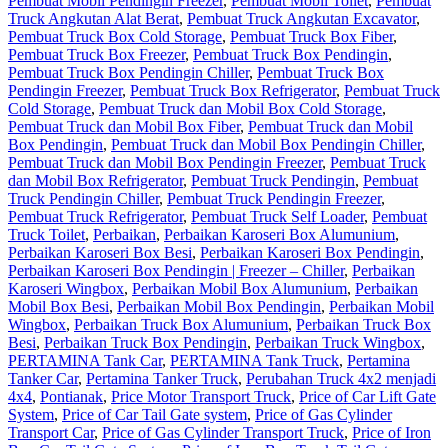
Pembuat Mobil Pendingin Freezer
,
Pembuat Mobil Toilet
,
Pembuat
Truck Angkutan Alat Berat
,
Pembuat Truck Angkutan Excavator
,
Pembuat Truck Box Cold Storage
,
Pembuat Truck Box Fiber
,
Pembuat Truck Box Freezer
,
Pembuat Truck Box Pendingin
,
Pembuat Truck Box Pendingin Chiller
,
Pembuat Truck Box
Pendingin Freezer
,
Pembuat Truck Box Refrigerator
,
Pembuat Truck
Cold Storage
,
Pembuat Truck dan Mobil Box Cold Storage
,
Pembuat Truck dan Mobil Box Fiber
,
Pembuat Truck dan Mobil
Box Pendingin
,
Pembuat Truck dan Mobil Box Pendingin Chiller
,
Pembuat Truck dan Mobil Box Pendingin Freezer
,
Pembuat Truck
dan Mobil Box Refrigerator
,
Pembuat Truck Pendingin
,
Pembuat
Truck Pendingin Chiller
,
Pembuat Truck Pendingin Freezer
,
Pembuat Truck Refrigerator
,
Pembuat Truck Self Loader
,
Pembuat
Truck Toilet
,
Perbaikan
,
Perbaikan Karoseri Box Alumunium
,
Perbaikan Karoseri Box Besi
,
Perbaikan Karoseri Box Pendingin
,
Perbaikan Karoseri Box Pendingin | Freezer – Chiller
,
Perbaikan
Karoseri Wingbox
,
Perbaikan Mobil Box Alumunium
,
Perbaikan
Mobil Box Besi
,
Perbaikan Mobil Box Pendingin
,
Perbaikan Mobil
Wingbox
,
Perbaikan Truck Box Alumunium
,
Perbaikan Truck Box
Besi
,
Perbaikan Truck Box Pendingin
,
Perbaikan Truck Wingbox
,
PERTAMINA Tank Car
,
PERTAMINA Tank Truck
,
Pertamina
Tanker Car
,
Pertamina Tanker Truck
,
Perubahan Truck 4x2 menjadi
4x4
,
Pontianak
,
Price Motor Transport Truck
,
Price of Car Lift Gate
System
,
Price of Car Tail Gate system
,
Price of Gas Cylinder
Transport Car
,
Price of Gas Cylinder Transport Truck
,
Price of Iron