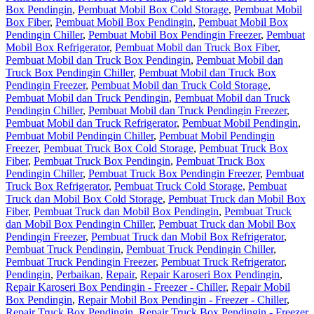
Box Pendingin
,
Pembuat Mobil Box Cold Storage
,
Pembuat Mobil
Box Fiber
,
Pembuat Mobil Box Pendingin
,
Pembuat Mobil Box
Pendingin Chiller
,
Pembuat Mobil Box Pendingin Freezer
,
Pembuat
Mobil Box Refrigerator
,
Pembuat Mobil dan Truck Box Fiber
,
Pembuat Mobil dan Truck Box Pendingin
,
Pembuat Mobil dan
Truck Box Pendingin Chiller
,
Pembuat Mobil dan Truck Box
Pendingin Freezer
,
Pembuat Mobil dan Truck Cold Storage
,
Pembuat Mobil dan Truck Pendingin
,
Pembuat Mobil dan Truck
Pendingin Chiller
,
Pembuat Mobil dan Truck Pendingin Freezer
,
Pembuat Mobil dan Truck Refrigerator
,
Pembuat Mobil Pendingin
,
Pembuat Mobil Pendingin Chiller
,
Pembuat Mobil Pendingin
Freezer
,
Pembuat Truck Box Cold Storage
,
Pembuat Truck Box
Fiber
,
Pembuat Truck Box Pendingin
,
Pembuat Truck Box
Pendingin Chiller
,
Pembuat Truck Box Pendingin Freezer
,
Pembuat
Truck Box Refrigerator
,
Pembuat Truck Cold Storage
,
Pembuat
Truck dan Mobil Box Cold Storage
,
Pembuat Truck dan Mobil Box
Fiber
,
Pembuat Truck dan Mobil Box Pendingin
,
Pembuat Truck
dan Mobil Box Pendingin Chiller
,
Pembuat Truck dan Mobil Box
Pendingin Freezer
,
Pembuat Truck dan Mobil Box Refrigerator
,
Pembuat Truck Pendingin
,
Pembuat Truck Pendingin Chiller
,
Pembuat Truck Pendingin Freezer
,
Pembuat Truck Refrigerator
,
Pendingin
,
Perbaikan
,
Repair
,
Repair Karoseri Box Pendingin
,
Repair Karoseri Box Pendingin - Freezer - Chiller
,
Repair Mobil
Box Pendingin
,
Repair Mobil Box Pendingin - Freezer - Chiller
,
Repair Truck Box Pendingin
,
Repair Truck Box Pendingin - Freezer