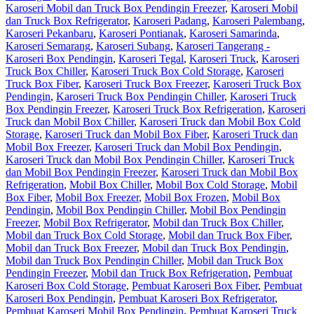
Karoseri Mobil dan Truck Box Pendingin Freezer
,
Karoseri Mobil
dan Truck Box Refrigerator
,
Karoseri Padang
,
Karoseri Palembang
,
Karoseri Pekanbaru
,
Karoseri Pontianak
,
Karoseri Samarinda
,
Karoseri Semarang
,
Karoseri Subang
,
Karoseri Tangerang -
Karoseri Box Pendingin
,
Karoseri Tegal
,
Karoseri Truck
,
Karoseri
Truck Box Chiller
,
Karoseri Truck Box Cold Storage
,
Karoseri
Truck Box Fiber
,
Karoseri Truck Box Freezer
,
Karoseri Truck Box
Pendingin
,
Karoseri Truck Box Pendingin Chiller
,
Karoseri Truck
Box Pendingin Freezer
,
Karoseri Truck Box Refrigeration
,
Karoseri
Truck dan Mobil Box Chiller
,
Karoseri Truck dan Mobil Box Cold
Storage
,
Karoseri Truck dan Mobil Box Fiber
,
Karoseri Truck dan
Mobil Box Freezer
,
Karoseri Truck dan Mobil Box Pendingin
,
Karoseri Truck dan Mobil Box Pendingin Chiller
,
Karoseri Truck
dan Mobil Box Pendingin Freezer
,
Karoseri Truck dan Mobil Box
Refrigeration
,
Mobil Box Chiller
,
Mobil Box Cold Storage
,
Mobil
Box Fiber
,
Mobil Box Freezer
,
Mobil Box Frozen
,
Mobil Box
Pendingin
,
Mobil Box Pendingin Chiller
,
Mobil Box Pendingin
Freezer
,
Mobil Box Refrigerator
,
Mobil dan Truck Box Chiller
,
Mobil dan Truck Box Cold Storage
,
Mobil dan Truck Box Fiber
,
Mobil dan Truck Box Freezer
,
Mobil dan Truck Box Pendingin
,
Mobil dan Truck Box Pendingin Chiller
,
Mobil dan Truck Box
Pendingin Freezer
,
Mobil dan Truck Box Refrigeration
,
Pembuat
Karoseri Box Cold Storage
,
Pembuat Karoseri Box Fiber
,
Pembuat
Karoseri Box Pendingin
,
Pembuat Karoseri Box Refrigerator
,
Pembuat Karoseri Mobil Box Pendingin
,
Pembuat Karoseri Truck