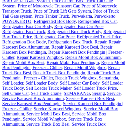
Box Car Tail Gate System
,
Price of Iron Box Truck Tail Gate
System
,
Price of Motorcycle Transport Car
,
Price of Motorcycle
Transport Truck
,
Price of Truck Lift Gate System
,
Price of Truck
Tail Gate system
,
Price Tanker Truck
,
Purwakarta
,
Purwokerto
,
PUWOKERTO
,
Refrigerated Box Body
,
Refrigerated Box Car
,
Refrigerated Box Car Body
,
Refrigerated Box Car Price
,
Refrigerated Box Truck
,
Refrigerated Box Truck Body
,
Refrigerated
Box Truck Price
,
Refrigerated Car Price
,
Refrigerated Truck Price
,
Refrigeration Box Body
,
Refrigeration Box Truck
,
Repair
,
Repair
Karoseri Box Alumunium
,
Repair Karoseri Box Besi
,
Repair
Karoseri Box Pendingin
,
Repair Karoseri Box Pendingin | Freezer -
Chiller
,
Repair Karoseri Wingbox
,
Repair Mobil Box Alumunium
,
Repair Mobil Box Besi
,
Repair Mobil Box Pendingin
,
Repair Mobil
Box Pendingin | Freezer - Chiller
,
Repair Mobil Wingbox
,
Repair
Truck Box Besi
,
Repair Truck Box Pendingin
,
Repair Truck Box
Pendingin | Freezer - Chiller
,
Repair Truck Wingbox
,
Samarinda
,
Self Loader
,
Self Loader Body
,
Self Loader Car Body
,
Self Loader
Truck Body
,
Self Loader Truck Maker
,
Self Loader Truck Price
,
Sell Crane Car
,
Sell Truck Crane
,
SEMARANG
,
Serang
,
Service
,
Service Karoseri Box Alumunium
,
Service Karoseri Box Besi
,
Service Karoseri Box Pendingin
,
Service Karoseri Box Pendingin |
Freezer - Chiller
,
Service Karoseri Wingbox
,
Service Mobil Box
Alumunium
,
Service Mobil Box Besi
,
Service Mobil Box
Pendingin
,
Service Mobil Wingbox
,
Service Truck Box
Alumunium
,
Service Truck Box Besi
,
Service Truck Box