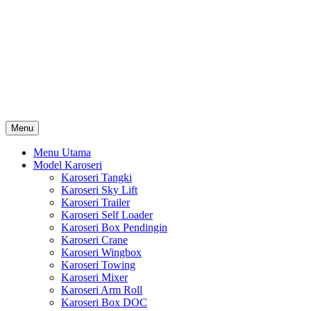
Skip
Karoseri Mobil & Truck KenKa
to
Info Harga Karoseri Mobil & Truck : Karoseri Box Pendingin,
content
Karoseri Self Loader, Karoseri Mixer, Karoseri Trailer, Karoseri
Tangki, Karoseri Mobil Toko, Karoseri Food Truck, Karoseri
Wingbox, Karoseri Towing, Karoseri Arm Roll, Karoseri Skylift,
Karoseri Crane, Karoseri Box Besi, Karoseri Bak Besi, Karoseri
Bak Kayu, Karoseri Dump Truck … dll
Menu
Menu Utama
Model Karoseri
Karoseri Tangki
Karoseri Sky Lift
Karoseri Trailer
Karoseri Self Loader
Karoseri Box Pendingin
Karoseri Crane
Karoseri Wingbox
Karoseri Towing
Karoseri Mixer
Karoseri Arm Roll
Karoseri Box DOC