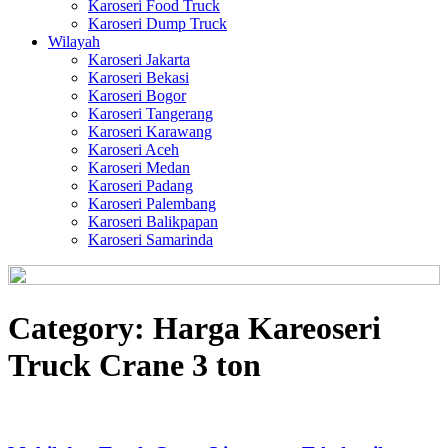
Karoseri Food Truck
Karoseri Dump Truck
Wilayah
Karoseri Jakarta
Karoseri Bekasi
Karoseri Bogor
Karoseri Tangerang
Karoseri Karawang
Karoseri Aceh
Karoseri Medan
Karoseri Padang
Karoseri Palembang
Karoseri Balikpapan
Karoseri Samarinda
Category:
Harga Kareoseri
Truck Crane 3 ton