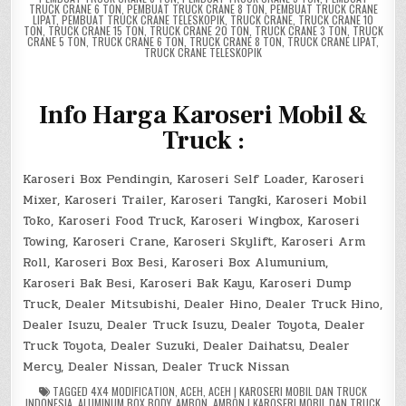
TRUCK CRANE 6 TON
,
PEMBUAT TRUCK CRANE 8 TON
,
PEMBUAT TRUCK CRANE
LIPAT
,
PEMBUAT TRUCK CRANE TELESKOPIK
,
TRUCK CRANE
,
TRUCK CRANE 10
TON
,
TRUCK CRANE 15 TON
,
TRUCK CRANE 20 TON
,
TRUCK CRANE 3 TON
,
TRUCK
CRANE 5 TON
,
TRUCK CRANE 6 TON
,
TRUCK CRANE 8 TON
,
TRUCK CRANE LIPAT
,
TRUCK CRANE TELESKOPIK
I
nfo Harga Karoseri Mobil &
Truck :
Karoseri Box Pendingin, Karoseri Self Loader, Karoseri
Mixer, Karoseri Trailer, Karoseri Tangki, Karoseri Mobil
Toko, Karoseri Food Truck, Karoseri Wingbox, Karoseri
Towing, Karoseri Crane, Karoseri Skylift, Karoseri Arm
Roll, Karoseri Box Besi, Karoseri Box Alumunium,
Karoseri Bak Besi, Karoseri Bak Kayu, Karoseri Dump
Truck, Dealer Mitsubishi, Dealer Hino, Dealer Truck Hino,
Dealer Isuzu, Dealer Truck Isuzu, Dealer Toyota, Dealer
Truck Toyota, Dealer Suzuki, Dealer Daihatsu, Dealer
Mercy, Dealer Nissan, Dealer Truck Nissan
TAGGED
4X4 MODIFICATION
,
ACEH
,
ACEH | KAROSERI MOBIL DAN TRUCK
INDONESIA
,
ALUMINUM BOX BODY
,
AMBON
,
AMBON | KAROSERI MOBIL DAN TRUCK