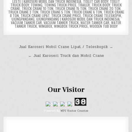
LESTE | KAROSERI MOBIL DAN TRUCK INDONESIA
,
TOILET CAR BODY
,
TOILET
TRUCK BODY
,
TOWING
,
TOWING TRUCK PRICE
,
TRAILER
,
TRUCK BODY
,
TRUCK
CRANE
,
TRUCK CRANE 10 TON
,
TRUCK CRANE 15 TON
,
TRUCK CRANE 20 TON
,
TRUCK CRANE 3 TON
,
TRUCK CRANE 5 TON
,
TRUCK CRANE 6 TON
,
TRUCK CRANE
8 TON
,
TRUCK CRANE LIPAT
,
TRUCK CRANE PRICE
,
TRUCK CRANE TELESKOPIK
,
UJUNGPANDANG
,
UJUNGPANDANG | KAROSERI MOBIL DAN TRUCK INDONESIA
,
VACUUM TANKER CAR
,
VACUUM TANKER TRUCK
,
WATER TANKER CAR
,
WATER
TANKER TRUCK
,
WINGBOX
,
WINGBOX TRUCK PRICE
,
WOODEN TUB BODY
Post
Jual Karoseri Mobil Crane Lipat / Teleskopik →
navigation
← Jual Karoseri Truck dan Mobil Crane
Our Visitor
Powered By
WPS Visitor Counter