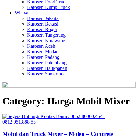
Karoseri Food Truck
Karoseri Dump Truck
Wilayah
Karoseri Jakarta
Karoseri Bekasi
Karoseri Bogor
Karoseri Tangerang
Karoseri Karawang
Karoseri Aceh
Karoseri Medan
Karoseri Padang
Karoseri Palembang
Karoseri Balikpapan
Karoseri Samarinda
Category:
Harga Mobil Mixer
Mobil dan Truck Mixer – Molen – Concrete