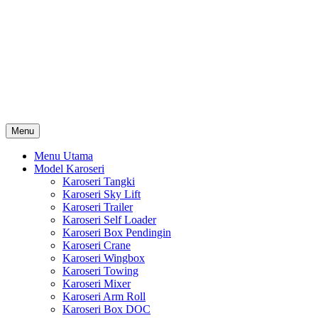
Skip
Karoseri Mobil & Truck KenKa
to
Info Harga Karoseri Mobil & Truck : Karoseri Box Pendingin,
content
Karoseri Self Loader, Karoseri Mixer, Karoseri Trailer, Karoseri
Tangki, Karoseri Mobil Toko, Karoseri Food Truck, Karoseri
Wingbox, Karoseri Towing, Karoseri Arm Roll, Karoseri Skylift,
Karoseri Crane, Karoseri Box Besi, Karoseri Bak Besi, Karoseri
Bak Kayu, Karoseri Dump Truck … dll
Menu
Menu Utama
Model Karoseri
Karoseri Tangki
Karoseri Sky Lift
Karoseri Trailer
Karoseri Self Loader
Karoseri Box Pendingin
Karoseri Crane
Karoseri Wingbox
Karoseri Towing
Karoseri Mixer
Karoseri Arm Roll
Karoseri Box DOC