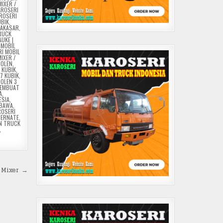
IXER /
AROSERI
ROSERI
UBIK
,
AKASAR
,
TRUCK
UKE |
,
MOBIL
RI MOBIL
IXER /
MOLEN
,
 KUBIK
,
7 KUBIK
,
OLEN 3
EMBUAT
A
,
ESIA
,
BAWA
,
ROSERI
TERNATE
,
AN TRUCK
,
 Mixer →