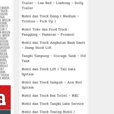
Trailer – Low Bed – Lowbouy – Dolly
 MIXER -
Trailer
TRUCK -
ROSERI
Mobil dan Truck Dump ( Medium –
RGA
L MOLEN
Tronton – Pick Up )
KUBIK
,
NCRETE
LEN 7
Mobil Toko dan Food Truck :
K MOLEN
Panggung – Pameran – Promosi
L MIXER
OSERI
ROSERI
Mobil dan Truck Angkutan Buah Sawit
ROSERI
AROSERI
– Dump Hook Lift
OSERI
 MOLEN
,
Tangki Tampung – Storage Tank – ISO
ROSERI
MOBIL
Tank
MBUAT
MBUAT
UAT
Mobil dan Truck Lift / Tail Gate
UBIK
,
System
 TRUCK
E MIXER
,
Mobil dan Truck Sampah – Arm Roll
System
Mobil dan Truck Box Toilet – MKC
Mobil dan Truck Tangki Lube Service
Mobil dan Truck Towing Mobil /