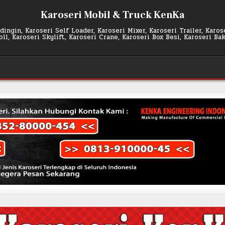
Karoseri Mobil & Truck KenKa
ingin, Karoseri Self Loader, Karoseri Mixer, Karoseri Trailer, Karo
l, Karoseri Skylift, Karoseri Crane, Karoseri Box Besi, Karoseri Ba