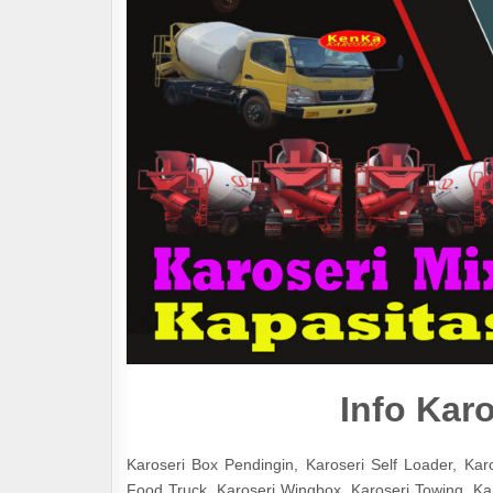
Info Kar
Karoseri Box Pendingin, Karoseri Self Loader, Karos
Food Truck, Karoseri Wingbox, Karoseri Towing, Karo