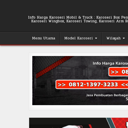
Skip
to
content
Info Harga Karoseri Mobil & Truck : Karoseri Box Pend
Karoseri Wingbox, Karoseri Towing, Karoseri Arm Rol
Menu Utama
Model Karoseri
Wilayah