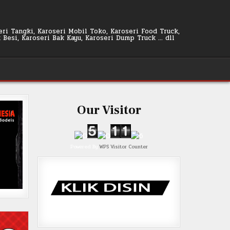
seri Tangki, Karoseri Mobil Toko, Karoseri Food Truck,
k Besi, Karoseri Bak Kayu, Karoseri Dump Truck … dll
Our Visitor
Powered By
WPS Visitor Counter