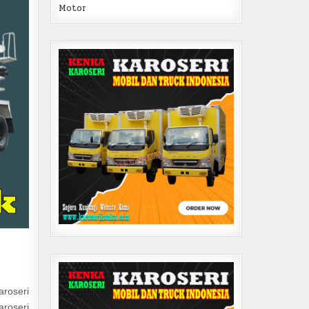
Motor
aroseri
aroseri