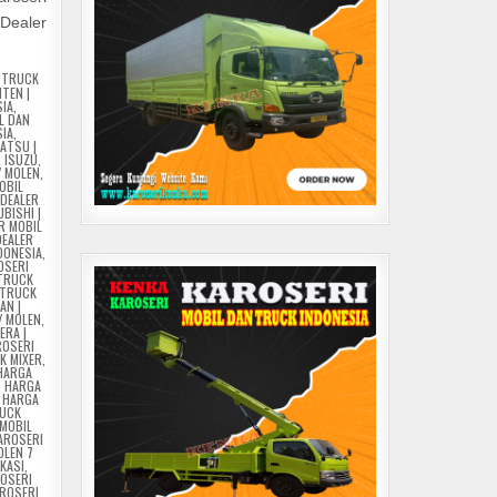
 Dealer
N TRUCK
TEN |
SIA
,
L DAN
SIA
,
HATSU |
 ISUZU
,
/ MOLEN
,
OBIL
,
DEALER
BISHI |
R MOBIL
DEALER
DONESIA
,
OSERI
 TRUCK
 TRUCK
AN |
/ MOLEN
,
ERA |
ROSERI
K MIXER
,
HARGA
,
HARGA
,
HARGA
RUCK
 MOBIL
AROSERI
OLEN 7
KASI
,
ROSERI
ROSERI