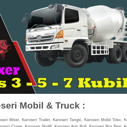
oseri Mobil & Truck :
eri Mixer, Karoseri Trailer, Karoseri Tangki, Karoseri Mobil Toko, K
seri Crane, Karoseri Skylift, Karoseri Arm Roll, Karoseri Box Besi, K