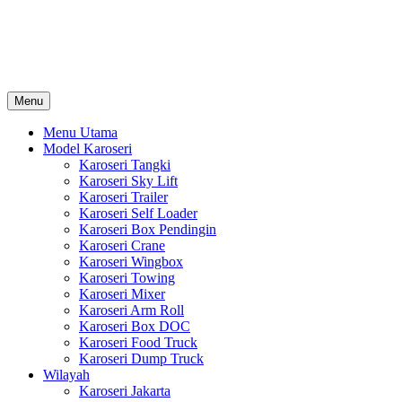
Skip
Karoseri Mobil & Truck KenKa
to
Info Harga Karoseri Mobil & Truck : Karoseri Box Pendingin, Karoser
content
Towing, Karoseri Arm Roll, Karoseri Skylift, Karoseri Crane, Karos
Menu
Menu Utama
Model Karoseri
Karoseri Tangki
Karoseri Sky Lift
Karoseri Trailer
Karoseri Self Loader
Karoseri Box Pendingin
Karoseri Crane
Karoseri Wingbox
Karoseri Towing
Karoseri Mixer
Karoseri Arm Roll
Karoseri Box DOC
Karoseri Food Truck
Karoseri Dump Truck
Wilayah
Karoseri Jakarta