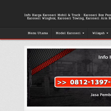
Skip
to
content
Info Harga Karoseri Mobil & Truck : Karoseri Box Pend
Karoseri Wingbox, Karoseri Towing, Karoseri Arm Rol
Menu Utama
Model Karoseri
Wilayah