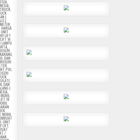
NESIA
,
NESIA
,
 TRUCK
,
RUCK
AN |
LO |
 METER
,
,
HARGA
 UNIT
KY LIFT
LIFT 16
N LAMPU
ARTA
,
ROSERI
IKARANG
,
IL DAN
AROSERI
METER
,
NIT PJU
,
OSERI
RUCK
CULATE
,
IL DAN
LANG |
NESIA
,
 MOBIL
IFT 18
OBIL
BAIKAN
UCK
 MOBIL
EMBUAT
L UNIT
 LIFT
,
BUAT
AT /
ANAK
,