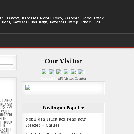
seri Tangki, Karoseri Mobil Toko, Karoseri Food Truck,
k Besi, Karoseri Bak Kayu, Karoseri Dump Truck … dll
Our Visitor
Powered By
WPS Visitor Counter
K
,
HARGA
RGA SKY
Postingan Populer
UCK SKY
KYLIFT
AROSERI
METER
,
Mobil dan Truck Box Pendingin
I TRUCK
Freezer – Chiller
ETER
,
SKY LIFT
,
MOBIL