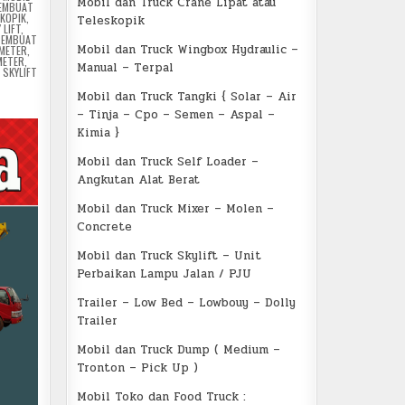
Mobil dan Truck Crane Lipat atau
EMBUAT
SKOPIK
,
Teleskopik
 LIFT
,
PEMBUAT
Mobil dan Truck Wingbox Hydraulic –
 METER
,
METER
,
Manual – Terpal
 SKYLIFT
E
Mobil dan Truck Tangki { Solar – Air
– Tinja – Cpo – Semen – Aspal –
Kimia }
Mobil dan Truck Self Loader –
Angkutan Alat Berat
Mobil dan Truck Mixer – Molen –
Concrete
Mobil dan Truck Skylift – Unit
Perbaikan Lampu Jalan / PJU
Trailer – Low Bed – Lowbouy – Dolly
Trailer
Mobil dan Truck Dump ( Medium –
Tronton – Pick Up )
Mobil Toko dan Food Truck :