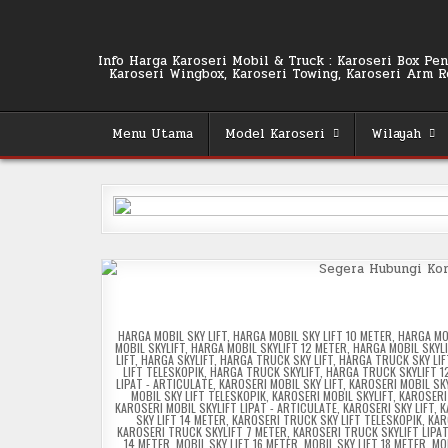
Skip
to
content
Info Harga Karoseri Mobil & Truck : Karoseri Box Pend
Karoseri Wingbox, Karoseri Towing, Karoseri Arm Rol
Menu Utama
Model Karoseri
Wilayah
POSTED
HARGA MOBIL SKY LIFT
,
HARGA MOBIL SKY LIFT 10 METER
,
HARGA MOB
IN
MOBIL SKYLIFT
,
HARGA MOBIL SKYLIFT 12 METER
,
HARGA MOBIL SKYLI
LIFT
,
HARGA SKYLIFT
,
HARGA TRUCK SKY LIFT
,
HARGA TRUCK SKY LIF
LIFT TELESKOPIK
,
HARGA TRUCK SKYLIFT
,
HARGA TRUCK SKYLIFT 1
LIPAT - ARTICULATE
,
KAROSERI MOBIL SKY LIFT
,
KAROSERI MOBIL SKY
MOBIL SKY LIFT TELESKOPIK
,
KAROSERI MOBIL SKYLIFT
,
KAROSERI
KAROSERI MOBIL SKYLIFT LIPAT - ARTICULATE
,
KAROSERI SKY LIFT
,
K
SKY LIFT 14 METER
,
KAROSERI TRUCK SKY LIFT TELESKOPIK
,
KAR
KAROSERI TRUCK SKYLIFT 7 METER
,
KAROSERI TRUCK SKYLIFT LIPAT
14 METER
,
MOBIL SKY LIFT 16 METER
,
MOBIL SKY LIFT 18 METER
,
MOB