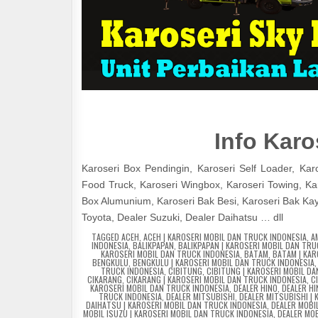
Info Karo
Karoseri Box Pendingin, Karoseri Self Loader, Karos
Food Truck, Karoseri Wingbox, Karoseri Towing, Karo
Box Alumunium, Karoseri Bak Besi, Karoseri Bak Kayu
Toyota, Dealer Suzuki, Dealer Daihatsu … dll
TAGGED
ACEH
,
ACEH | KAROSERI MOBIL DAN TRUCK INDONESIA
,
A
INDONESIA
,
BALIKPAPAN
,
BALIKPAPAN | KAROSERI MOBIL DAN TRU
KAROSERI MOBIL DAN TRUCK INDONESIA
,
BATAM
,
BATAM | KAR
BENGKULU
,
BENGKULU | KAROSERI MOBIL DAN TRUCK INDONESIA
TRUCK INDONESIA
,
CIBITUNG
,
CIBITUNG | KAROSERI MOBIL D
CIKARANG
,
CIKARANG | KAROSERI MOBIL DAN TRUCK INDONESIA
,
C
KAROSERI MOBIL DAN TRUCK INDONESIA
,
DEALER HINO
,
DEALER HI
TRUCK INDONESIA
,
DEALER MITSUBISHI
,
DEALER MITSUBISHI |
DAIHATSU | KAROSERI MOBIL DAN TRUCK INDONESIA
,
DEALER MOBI
MOBIL ISUZU | KAROSERI MOBIL DAN TRUCK INDONESIA
,
DEALER MOB