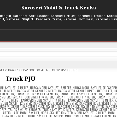
Karoseri Mobil & Truck KenKa
ingin, Karoseri Self Loader, Karoseri Mixer, Karoseri Trailer, Karo
l, Karoseri Skylift, Karoseri Crane, Karoseri Box Besi, Karoseri Ba
Truck PJU
IL SKY LIFT 14 METER
,
HARGA MOBIL SKY LIFT 18 METER
,
HARGA MOBIL SKY LIFT TELESKOPI
FT 16 METER
,
HARGA MOBIL SKYLIFT 7 METER
,
HARGA MOBIL SKYLIFT LIPAT - ARTICULATE
,
HA
T 10 METER
,
HARGA TRUCK SKY LIFT 14 METER
,
HARGA TRUCK SKY LIFT 18 METER
,
HARGA TR
2 METER
,
HARGA TRUCK SKYLIFT 16 METER
,
HARGA TRUCK SKYLIFT 7 METER
,
HARGA TRUCK S
 LIFT 10 METER
,
KAROSERI MOBIL SKY LIFT 14 METER
,
KAROSERI MOBIL SKY LIFT 18 METER
,
K
 MOBIL SKYLIFT 12 METER
,
KAROSERI MOBIL SKYLIFT 16 METER
,
KAROSERI MOBIL SKYLIFT 7 
AROSERI SKYLIFT
,
KAROSERI TRUCK SKY LIFT
,
KAROSERI TRUCK SKY LIFT 10 METER
,
KAROSER
OSERI TRUCK SKYLIFT
,
KAROSERI TRUCK SKYLIFT 12 METER
,
KAROSERI TRUCK SKYLIFT 16 M
 - ARTICULATE
,
MOBIL SKY LIFT
,
MOBIL SKY LIFT 10 METER
,
MOBIL SKY LIFT 12 METER
,
MOBIL 
IL SKY LIFT 7 METER
,
MOBIL SKY LIFT TELESKOPIK
,
MOBIL SKYLIFT
,
MOBIL SKYLIFT 10 METER