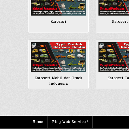
Karoseri
Karoseri
Karoseri Mobil dan Truck
Karoseri T
Indonesia
Posts
pagination
Home
Ping Web Service !