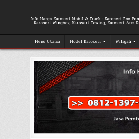
Skip
to
content
Info Harga Karoseri Mobil & Truck : Karoseri Box Pend
Karoseri Wingbox, Karoseri Towing, Karoseri Arm Rol
Menu Utama
Model Karoseri
Wilayah