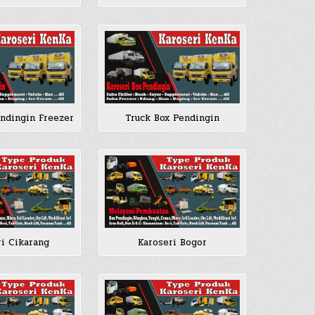
endingin Freezer
Truck Box Pendingin
ri Cikarang
Karoseri Bogor