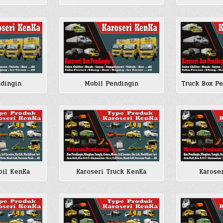
ndingin
Mobil Pendingin
Truck Box P
bil KenKa
Karoseri Truck KenKa
Karose