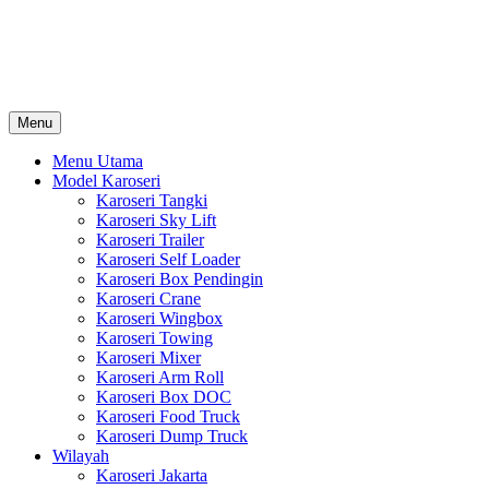
Skip
Karoseri Mobil & Truck KenKa
to
Info Harga Karoseri Mobil & Truck : Karoseri Box Pendingin, Karoser
content
Towing, Karoseri Arm Roll, Karoseri Skylift, Karoseri Crane, Karos
Menu
Menu Utama
Model Karoseri
Karoseri Tangki
Karoseri Sky Lift
Karoseri Trailer
Karoseri Self Loader
Karoseri Box Pendingin
Karoseri Crane
Karoseri Wingbox
Karoseri Towing
Karoseri Mixer
Karoseri Arm Roll
Karoseri Box DOC
Karoseri Food Truck
Karoseri Dump Truck
Wilayah
Karoseri Jakarta