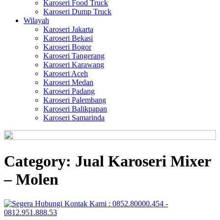
Karoseri Food Truck
Karoseri Dump Truck
Wilayah
Karoseri Jakarta
Karoseri Bekasi
Karoseri Bogor
Karoseri Tangerang
Karoseri Karawang
Karoseri Aceh
Karoseri Medan
Karoseri Padang
Karoseri Palembang
Karoseri Balikpapan
Karoseri Samarinda
Category:
Jual Karoseri Mixer
– Molen