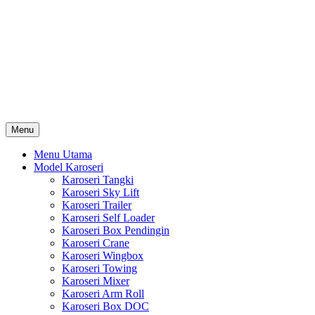
Skip
Karoseri Mobil & Truck KenKa
to
Info Harga Karoseri Mobil & Truck : Karoseri Box Pendingin,
content
Karoseri Self Loader, Karoseri Mixer, Karoseri Trailer, Karoseri
Tangki, Karoseri Mobil Toko, Karoseri Food Truck, Karoseri
Wingbox, Karoseri Towing, Karoseri Arm Roll, Karoseri Skylift,
Karoseri Crane, Karoseri Box Besi, Karoseri Bak Besi, Karoseri
Bak Kayu, Karoseri Dump Truck … dll
Menu
Menu Utama
Model Karoseri
Karoseri Tangki
Karoseri Sky Lift
Karoseri Trailer
Karoseri Self Loader
Karoseri Box Pendingin
Karoseri Crane
Karoseri Wingbox
Karoseri Towing
Karoseri Mixer
Karoseri Arm Roll
Karoseri Box DOC