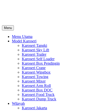
Skip
Karoseri Mobil & Truck KenKa
to
Info Harga Karoseri Mobil & Truck : Karoseri Box Pendingin, Karoser
content
Towing, Karoseri Arm Roll, Karoseri Skylift, Karoseri Crane, Karos
Menu
Menu Utama
Model Karoseri
Karoseri Tangki
Karoseri Sky Lift
Karoseri Trailer
Karoseri Self Loader
Karoseri Box Pendingin
Karoseri Crane
Karoseri Wingbox
Karoseri Towing
Karoseri Mixer
Karoseri Arm Roll
Karoseri Box DOC
Karoseri Food Truck
Karoseri Dump Truck
Wilayah
Karoseri Jakarta