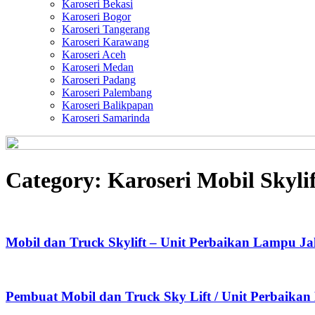
Karoseri Bekasi
Karoseri Bogor
Karoseri Tangerang
Karoseri Karawang
Karoseri Aceh
Karoseri Medan
Karoseri Padang
Karoseri Palembang
Karoseri Balikpapan
Karoseri Samarinda
Category:
Karoseri Mobil Skylif
Mobil dan Truck Skylift – Unit Perbaikan Lampu Ja
Pembuat Mobil dan Truck Sky Lift / Unit Perbaika