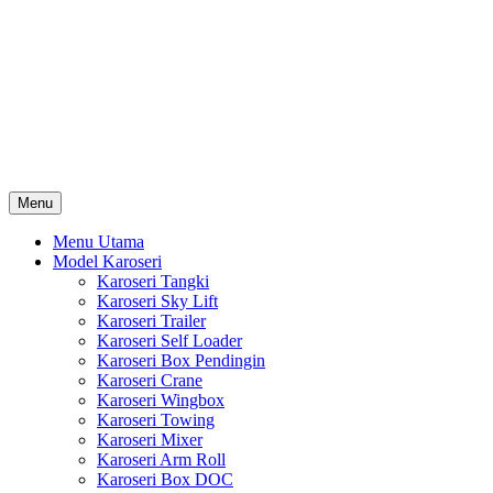
Skip
Karoseri Mobil & Truck KenKa
to
Info Harga Karoseri Mobil & Truck : Karoseri Box Pendingin,
content
Karoseri Self Loader, Karoseri Mixer, Karoseri Trailer, Karoseri
Tangki, Karoseri Mobil Toko, Karoseri Food Truck, Karoseri
Wingbox, Karoseri Towing, Karoseri Arm Roll, Karoseri Skylift,
Karoseri Crane, Karoseri Box Besi, Karoseri Bak Besi, Karoseri
Bak Kayu, Karoseri Dump Truck … dll
Menu
Menu Utama
Model Karoseri
Karoseri Tangki
Karoseri Sky Lift
Karoseri Trailer
Karoseri Self Loader
Karoseri Box Pendingin
Karoseri Crane
Karoseri Wingbox
Karoseri Towing
Karoseri Mixer
Karoseri Arm Roll
Karoseri Box DOC