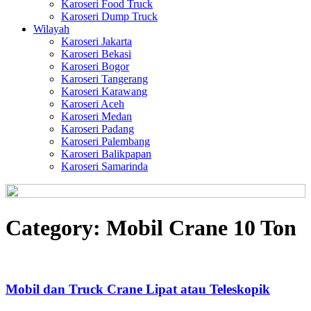
Karoseri Food Truck
Karoseri Dump Truck
Wilayah
Karoseri Jakarta
Karoseri Bekasi
Karoseri Bogor
Karoseri Tangerang
Karoseri Karawang
Karoseri Aceh
Karoseri Medan
Karoseri Padang
Karoseri Palembang
Karoseri Balikpapan
Karoseri Samarinda
Category:
Mobil Crane 10 Ton
Mobil dan Truck Crane Lipat atau Teleskopik