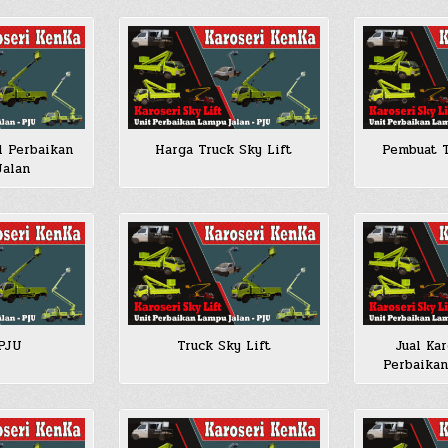
l Perbaikan
Harga Truck Sky Lift
Pembuat T
Jalan
 PJU
Truck Sky Lift
Jual Ka
Perbaikan