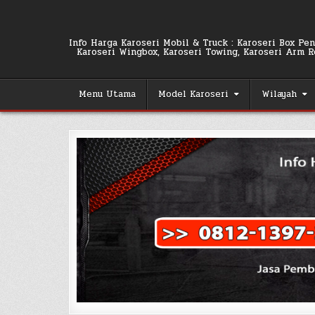
Skip
to
content
Info Harga Karoseri Mobil & Truck : Karoseri Box Pend
Karoseri Wingbox, Karoseri Towing, Karoseri Arm Rol
Menu Utama
Model Karoseri
Wilayah