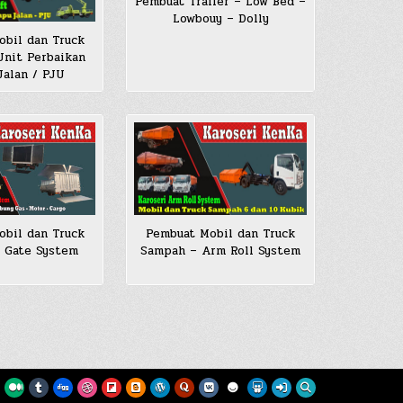
Pembuat Trailer – Low Bed –
Lowbouy – Dolly
bil dan Truck
 Unit Perbaikan
alan / PJU
bil dan Truck
Pembuat Mobil dan Truck
ft Gate System
Sampah – Arm Roll System