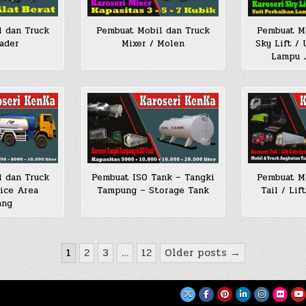
l dan Truck
Pembuat Mobil dan Truck
Pembuat Mo
ader
Mixer / Molen
Sky Lift /
Lampu J
l dan Truck
Pembuat ISO Tank – Tangki
Pembuat Mo
ice Area
Tampung – Storage Tank
Tail / Li
ang
1
2
3
…
12
Older posts →