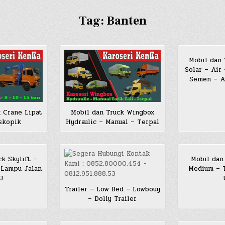
Tag:
Banten
Mobil dan 
Solar – Air
Semen – As
 Crane Lipat
Mobil dan Truck Wingbox
skopik
Hydraulic – Manual – Terpal
k Skylift –
Mobil dan
 Lampu Jalan
Medium – T
JU
Trailer – Low Bed – Lowbouy
– Dolly Trailer