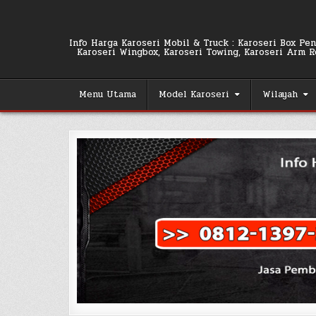
Skip
to
content
Info Harga Karoseri Mobil & Truck : Karoseri Box Pend
Karoseri Wingbox, Karoseri Towing, Karoseri Arm Rol
Menu Utama
Model Karoseri
Wilayah