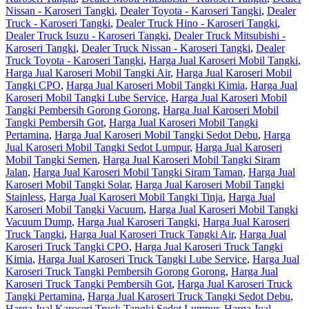
Nissan - Karoseri Tangki
,
Dealer Toyota - Karoseri Tangki
,
Dealer
Truck - Karoseri Tangki
,
Dealer Truck Hino - Karoseri Tangki
,
Dealer Truck Isuzu - Karoseri Tangki
,
Dealer Truck Mitsubishi -
Karoseri Tangki
,
Dealer Truck Nissan - Karoseri Tangki
,
Dealer
Truck Toyota - Karoseri Tangki
,
Harga Jual Karoseri Mobil Tangki
,
Harga Jual Karoseri Mobil Tangki Air
,
Harga Jual Karoseri Mobil
Tangki CPO
,
Harga Jual Karoseri Mobil Tangki Kimia
,
Harga Jual
Karoseri Mobil Tangki Lube Service
,
Harga Jual Karoseri Mobil
Tangki Pembersih Gorong Gorong
,
Harga Jual Karoseri Mobil
Tangki Pembersih Got
,
Harga Jual Karoseri Mobil Tangki
Pertamina
,
Harga Jual Karoseri Mobil Tangki Sedot Debu
,
Harga
Jual Karoseri Mobil Tangki Sedot Lumpur
,
Harga Jual Karoseri
Mobil Tangki Semen
,
Harga Jual Karoseri Mobil Tangki Siram
Jalan
,
Harga Jual Karoseri Mobil Tangki Siram Taman
,
Harga Jual
Karoseri Mobil Tangki Solar
,
Harga Jual Karoseri Mobil Tangki
Stainless
,
Harga Jual Karoseri Mobil Tangki Tinja
,
Harga Jual
Karoseri Mobil Tangki Vacuum
,
Harga Jual Karoseri Mobil Tangki
Vacuum Dump
,
Harga Jual Karoseri Tangki
,
Harga Jual Karoseri
Truck Tangki
,
Harga Jual Karoseri Truck Tangki Air
,
Harga Jual
Karoseri Truck Tangki CPO
,
Harga Jual Karoseri Truck Tangki
Kimia
,
Harga Jual Karoseri Truck Tangki Lube Service
,
Harga Jual
Karoseri Truck Tangki Pembersih Gorong Gorong
,
Harga Jual
Karoseri Truck Tangki Pembersih Got
,
Harga Jual Karoseri Truck
Tangki Pertamina
,
Harga Jual Karoseri Truck Tangki Sedot Debu
,
Harga Jual Karoseri Truck Tangki Sedot Lumpur
,
Harga Jual