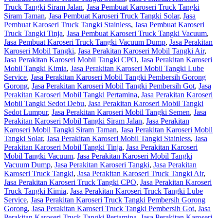
Truck Tangki Siram Jalan
,
Jasa Pembuat Karoseri Truck Tangki
Siram Taman
,
Jasa Pembuat Karoseri Truck Tangki Solar
,
Jasa
Pembuat Karoseri Truck Tangki Stainless
,
Jasa Pembuat Karoseri
Truck Tangki Tinja
,
Jasa Pembuat Karoseri Truck Tangki Vacuum
,
Jasa Pembuat Karoseri Truck Tangki Vacuum Dump
,
Jasa Perakitan
Karoseri Mobil Tangki
,
Jasa Perakitan Karoseri Mobil Tangki Air
,
Jasa Perakitan Karoseri Mobil Tangki CPO
,
Jasa Perakitan Karoseri
Mobil Tangki Kimia
,
Jasa Perakitan Karoseri Mobil Tangki Lube
Service
,
Jasa Perakitan Karoseri Mobil Tangki Pembersih Gorong
Gorong
,
Jasa Perakitan Karoseri Mobil Tangki Pembersih Got
,
Jasa
Perakitan Karoseri Mobil Tangki Pertamina
,
Jasa Perakitan Karoseri
Mobil Tangki Sedot Debu
,
Jasa Perakitan Karoseri Mobil Tangki
Sedot Lumpur
,
Jasa Perakitan Karoseri Mobil Tangki Semen
,
Jasa
Perakitan Karoseri Mobil Tangki Siram Jalan
,
Jasa Perakitan
Karoseri Mobil Tangki Siram Taman
,
Jasa Perakitan Karoseri Mobil
Tangki Solar
,
Jasa Perakitan Karoseri Mobil Tangki Stainless
,
Jasa
Perakitan Karoseri Mobil Tangki Tinja
,
Jasa Perakitan Karoseri
Mobil Tangki Vacuum
,
Jasa Perakitan Karoseri Mobil Tangki
Vacuum Dump
,
Jasa Perakitan Karoseri Tangki
,
Jasa Perakitan
Karoseri Truck Tangki
,
Jasa Perakitan Karoseri Truck Tangki Air
,
Jasa Perakitan Karoseri Truck Tangki CPO
,
Jasa Perakitan Karoseri
Truck Tangki Kimia
,
Jasa Perakitan Karoseri Truck Tangki Lube
Service
,
Jasa Perakitan Karoseri Truck Tangki Pembersih Gorong
Gorong
,
Jasa Perakitan Karoseri Truck Tangki Pembersih Got
,
Jasa
Perakitan Karoseri Truck Tangki Pertamina
,
Jasa Perakitan Karoseri