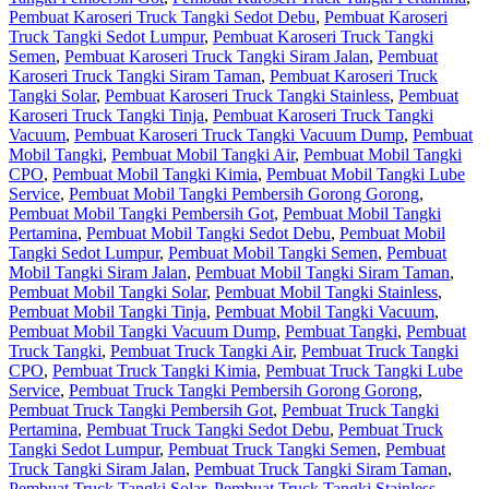
Pembuat Karoseri Truck Tangki Sedot Debu
,
Pembuat Karoseri
Truck Tangki Sedot Lumpur
,
Pembuat Karoseri Truck Tangki
Semen
,
Pembuat Karoseri Truck Tangki Siram Jalan
,
Pembuat
Karoseri Truck Tangki Siram Taman
,
Pembuat Karoseri Truck
Tangki Solar
,
Pembuat Karoseri Truck Tangki Stainless
,
Pembuat
Karoseri Truck Tangki Tinja
,
Pembuat Karoseri Truck Tangki
Vacuum
,
Pembuat Karoseri Truck Tangki Vacuum Dump
,
Pembuat
Mobil Tangki
,
Pembuat Mobil Tangki Air
,
Pembuat Mobil Tangki
CPO
,
Pembuat Mobil Tangki Kimia
,
Pembuat Mobil Tangki Lube
Service
,
Pembuat Mobil Tangki Pembersih Gorong Gorong
,
Pembuat Mobil Tangki Pembersih Got
,
Pembuat Mobil Tangki
Pertamina
,
Pembuat Mobil Tangki Sedot Debu
,
Pembuat Mobil
Tangki Sedot Lumpur
,
Pembuat Mobil Tangki Semen
,
Pembuat
Mobil Tangki Siram Jalan
,
Pembuat Mobil Tangki Siram Taman
,
Pembuat Mobil Tangki Solar
,
Pembuat Mobil Tangki Stainless
,
Pembuat Mobil Tangki Tinja
,
Pembuat Mobil Tangki Vacuum
,
Pembuat Mobil Tangki Vacuum Dump
,
Pembuat Tangki
,
Pembuat
Truck Tangki
,
Pembuat Truck Tangki Air
,
Pembuat Truck Tangki
CPO
,
Pembuat Truck Tangki Kimia
,
Pembuat Truck Tangki Lube
Service
,
Pembuat Truck Tangki Pembersih Gorong Gorong
,
Pembuat Truck Tangki Pembersih Got
,
Pembuat Truck Tangki
Pertamina
,
Pembuat Truck Tangki Sedot Debu
,
Pembuat Truck
Tangki Sedot Lumpur
,
Pembuat Truck Tangki Semen
,
Pembuat
Truck Tangki Siram Jalan
,
Pembuat Truck Tangki Siram Taman
,
Pembuat Truck Tangki Solar
,
Pembuat Truck Tangki Stainless
,