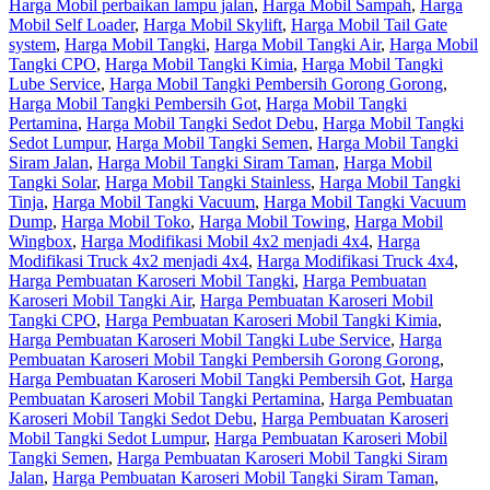
Harga Mobil perbaikan lampu jalan
,
Harga Mobil Sampah
,
Harga
Mobil Self Loader
,
Harga Mobil Skylift
,
Harga Mobil Tail Gate
system
,
Harga Mobil Tangki
,
Harga Mobil Tangki Air
,
Harga Mobil
Tangki CPO
,
Harga Mobil Tangki Kimia
,
Harga Mobil Tangki
Lube Service
,
Harga Mobil Tangki Pembersih Gorong Gorong
,
Harga Mobil Tangki Pembersih Got
,
Harga Mobil Tangki
Pertamina
,
Harga Mobil Tangki Sedot Debu
,
Harga Mobil Tangki
Sedot Lumpur
,
Harga Mobil Tangki Semen
,
Harga Mobil Tangki
Siram Jalan
,
Harga Mobil Tangki Siram Taman
,
Harga Mobil
Tangki Solar
,
Harga Mobil Tangki Stainless
,
Harga Mobil Tangki
Tinja
,
Harga Mobil Tangki Vacuum
,
Harga Mobil Tangki Vacuum
Dump
,
Harga Mobil Toko
,
Harga Mobil Towing
,
Harga Mobil
Wingbox
,
Harga Modifikasi Mobil 4x2 menjadi 4x4
,
Harga
Modifikasi Truck 4x2 menjadi 4x4
,
Harga Modifikasi Truck 4x4
,
Harga Pembuatan Karoseri Mobil Tangki
,
Harga Pembuatan
Karoseri Mobil Tangki Air
,
Harga Pembuatan Karoseri Mobil
Tangki CPO
,
Harga Pembuatan Karoseri Mobil Tangki Kimia
,
Harga Pembuatan Karoseri Mobil Tangki Lube Service
,
Harga
Pembuatan Karoseri Mobil Tangki Pembersih Gorong Gorong
,
Harga Pembuatan Karoseri Mobil Tangki Pembersih Got
,
Harga
Pembuatan Karoseri Mobil Tangki Pertamina
,
Harga Pembuatan
Karoseri Mobil Tangki Sedot Debu
,
Harga Pembuatan Karoseri
Mobil Tangki Sedot Lumpur
,
Harga Pembuatan Karoseri Mobil
Tangki Semen
,
Harga Pembuatan Karoseri Mobil Tangki Siram
Jalan
,
Harga Pembuatan Karoseri Mobil Tangki Siram Taman
,