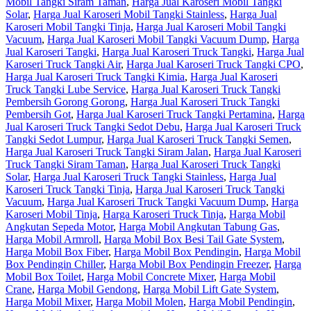
Mobil Tangki Siram Taman
,
Harga Jual Karoseri Mobil Tangki
Solar
,
Harga Jual Karoseri Mobil Tangki Stainless
,
Harga Jual
Karoseri Mobil Tangki Tinja
,
Harga Jual Karoseri Mobil Tangki
Vacuum
,
Harga Jual Karoseri Mobil Tangki Vacuum Dump
,
Harga
Jual Karoseri Tangki
,
Harga Jual Karoseri Truck Tangki
,
Harga Jual
Karoseri Truck Tangki Air
,
Harga Jual Karoseri Truck Tangki CPO
,
Harga Jual Karoseri Truck Tangki Kimia
,
Harga Jual Karoseri
Truck Tangki Lube Service
,
Harga Jual Karoseri Truck Tangki
Pembersih Gorong Gorong
,
Harga Jual Karoseri Truck Tangki
Pembersih Got
,
Harga Jual Karoseri Truck Tangki Pertamina
,
Harga
Jual Karoseri Truck Tangki Sedot Debu
,
Harga Jual Karoseri Truck
Tangki Sedot Lumpur
,
Harga Jual Karoseri Truck Tangki Semen
,
Harga Jual Karoseri Truck Tangki Siram Jalan
,
Harga Jual Karoseri
Truck Tangki Siram Taman
,
Harga Jual Karoseri Truck Tangki
Solar
,
Harga Jual Karoseri Truck Tangki Stainless
,
Harga Jual
Karoseri Truck Tangki Tinja
,
Harga Jual Karoseri Truck Tangki
Vacuum
,
Harga Jual Karoseri Truck Tangki Vacuum Dump
,
Harga
Karoseri Mobil Tinja
,
Harga Karoseri Truck Tinja
,
Harga Mobil
Angkutan Sepeda Motor
,
Harga Mobil Angkutan Tabung Gas
,
Harga Mobil Armroll
,
Harga Mobil Box Besi Tail Gate System
,
Harga Mobil Box Fiber
,
Harga Mobil Box Pendingin
,
Harga Mobil
Box Pendingin Chiller
,
Harga Mobil Box Pendingin Freezer
,
Harga
Mobil Box Toilet
,
Harga Mobil Concrete Mixer
,
Harga Mobil
Crane
,
Harga Mobil Gendong
,
Harga Mobil Lift Gate System
,
Harga Mobil Mixer
,
Harga Mobil Molen
,
Harga Mobil Pendingin
,