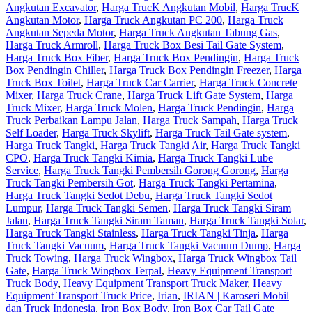
Angkutan Excavator
,
Harga TrucK Angkutan Mobil
,
Harga TrucK
Angkutan Motor
,
Harga Truck Angkutan PC 200
,
Harga Truck
Angkutan Sepeda Motor
,
Harga Truck Angkutan Tabung Gas
,
Harga Truck Armroll
,
Harga Truck Box Besi Tail Gate System
,
Harga Truck Box Fiber
,
Harga Truck Box Pendingin
,
Harga Truck
Box Pendingin Chiller
,
Harga Truck Box Pendingin Freezer
,
Harga
Truck Box Toilet
,
Harga Truck Car Carrier
,
Harga Truck Concrete
Mixer
,
Harga Truck Crane
,
Harga Truck Lift Gate System
,
Harga
Truck Mixer
,
Harga Truck Molen
,
Harga Truck Pendingin
,
Harga
Truck Perbaikan Lampu Jalan
,
Harga Truck Sampah
,
Harga Truck
Self Loader
,
Harga Truck Skylift
,
Harga Truck Tail Gate system
,
Harga Truck Tangki
,
Harga Truck Tangki Air
,
Harga Truck Tangki
CPO
,
Harga Truck Tangki Kimia
,
Harga Truck Tangki Lube
Service
,
Harga Truck Tangki Pembersih Gorong Gorong
,
Harga
Truck Tangki Pembersih Got
,
Harga Truck Tangki Pertamina
,
Harga Truck Tangki Sedot Debu
,
Harga Truck Tangki Sedot
Lumpur
,
Harga Truck Tangki Semen
,
Harga Truck Tangki Siram
Jalan
,
Harga Truck Tangki Siram Taman
,
Harga Truck Tangki Solar
,
Harga Truck Tangki Stainless
,
Harga Truck Tangki Tinja
,
Harga
Truck Tangki Vacuum
,
Harga Truck Tangki Vacuum Dump
,
Harga
Truck Towing
,
Harga Truck Wingbox
,
Harga Truck Wingbox Tail
Gate
,
Harga Truck Wingbox Terpal
,
Heavy Equipment Transport
Truck Body
,
Heavy Equipment Transport Truck Maker
,
Heavy
Equipment Transport Truck Price
,
Irian
,
IRIAN | Karoseri Mobil
dan Truck Indonesia
,
Iron Box Body
,
Iron Box Car Tail Gate