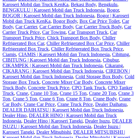
Karoseri Mobil dan Truck KenKa
,
Bekasi Body
,
Bengkulu
,
BENGKULU | Karoseri Mobil dan Truck Indonesia
,
Bogor
,
BOGOR | Karoseri Mobil dan Truck Indonesia
,
Bogor | Karoseri
Mobil dan Truck KenKa
,
Bogor Body
,
Box Car Price Toilet
,
Car
Body
,
Car Carrier
,
Car Carrier Body
,
Car Carrier Truck Body
,
Car
Carrier Truck Price
,
Car Towing
,
Car Transport Truck
,
Car
Transport Truck Price
,
Chick Transport Box Body
,
Chiller
Refrigerated Box Car
,
Chiller Refrigerated Box Car Price
,
Chiller
Refrigerated Box Truck
,
Chiller Refrigerated Box Truck Price
,
Ciamis
,
CIAMIS | Karoseri Mobil dan Truck Indonesia
,
Cibitung
,
CIBITUNG | Karoseri Mobil dan Truck Indonesia
,
Cibubur
,
CIKAMPEK | Karoseri Mobil dan Truck Indonesia
,
Cikarang
,
CIKARANG | Karoseri Mobil dan Truck Indonesia
,
CIREBON |
Karoseri Mobil dan Truck Indonesia
,
Cold Storage Box Body
,
Cold
Storage Box Truck
,
Concrete Mixer Car Body
,
Concrete Mixer
Truck Body
,
Concrete Truck Price
,
CPO Tank Truck
,
CPO Tanker
Truck
,
Crane
,
Crane 10 Ton
,
Crane 15 Ton
,
Crane 20 Ton
,
Crane 3
Ton
,
Crane 5 Ton
,
Crane 6 Ton
,
Crane 8 Ton
,
Crane Body
,
Crane
Car Body
,
Crane Car Price
,
Crane Truck Price
,
Dealer Daihatsu
,
DEALER DAIHATSU | Karoseri Mobil dan Truck Indonesia
,
Dealer Hino
,
DEALER HINO | Karoseri Mobil dan Truck
Indonesia
,
Dealer Hino | Karoseri Tangki
,
Dealer Isuzu
,
DEALER
ISUZU | Karoseri Mobil dan Truck Indonesia
,
Dealer Isuzu |
Karoseri Tangki
,
Dealer Mitsubishi
,
DEALER MITSUBISHI |
Karoseri Mobil dan Truck Indonesia
,
Dealer Mitsubishi | Karoseri