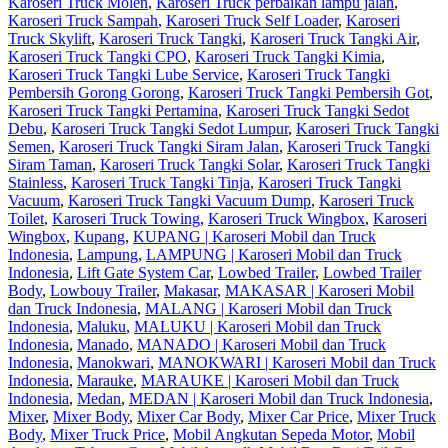
Karoseri Truck Molen
,
Karoseri Truck perbaikan lampu jalan
,
Karoseri Truck Sampah
,
Karoseri Truck Self Loader
,
Karoseri
Truck Skylift
,
Karoseri Truck Tangki
,
Karoseri Truck Tangki Air
,
Karoseri Truck Tangki CPO
,
Karoseri Truck Tangki Kimia
,
Karoseri Truck Tangki Lube Service
,
Karoseri Truck Tangki
Pembersih Gorong Gorong
,
Karoseri Truck Tangki Pembersih Got
,
Karoseri Truck Tangki Pertamina
,
Karoseri Truck Tangki Sedot
Debu
,
Karoseri Truck Tangki Sedot Lumpur
,
Karoseri Truck Tangki
Semen
,
Karoseri Truck Tangki Siram Jalan
,
Karoseri Truck Tangki
Siram Taman
,
Karoseri Truck Tangki Solar
,
Karoseri Truck Tangki
Stainless
,
Karoseri Truck Tangki Tinja
,
Karoseri Truck Tangki
Vacuum
,
Karoseri Truck Tangki Vacuum Dump
,
Karoseri Truck
Toilet
,
Karoseri Truck Towing
,
Karoseri Truck Wingbox
,
Karoseri
Wingbox
,
Kupang
,
KUPANG | Karoseri Mobil dan Truck
Indonesia
,
Lampung
,
LAMPUNG | Karoseri Mobil dan Truck
Indonesia
,
Lift Gate System Car
,
Lowbed Trailer
,
Lowbed Trailer
Body
,
Lowbouy Trailer
,
Makasar
,
MAKASAR | Karoseri Mobil
dan Truck Indonesia
,
MALANG | Karoseri Mobil dan Truck
Indonesia
,
Maluku
,
MALUKU | Karoseri Mobil dan Truck
Indonesia
,
Manado
,
MANADO | Karoseri Mobil dan Truck
Indonesia
,
Manokwari
,
MANOKWARI | Karoseri Mobil dan Truck
Indonesia
,
Marauke
,
MARAUKE | Karoseri Mobil dan Truck
Indonesia
,
Medan
,
MEDAN | Karoseri Mobil dan Truck Indonesia
,
Mixer
,
Mixer Body
,
Mixer Car Body
,
Mixer Car Price
,
Mixer Truck
Body
,
Mixer Truck Price
,
Mobil Angkutan Sepeda Motor
,
Mobil