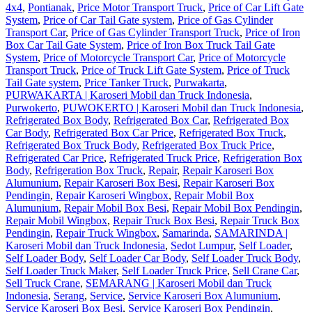
4x4
,
Pontianak
,
Price Motor Transport Truck
,
Price of Car Lift Gate
System
,
Price of Car Tail Gate system
,
Price of Gas Cylinder
Transport Car
,
Price of Gas Cylinder Transport Truck
,
Price of Iron
Box Car Tail Gate System
,
Price of Iron Box Truck Tail Gate
System
,
Price of Motorcycle Transport Car
,
Price of Motorcycle
Transport Truck
,
Price of Truck Lift Gate System
,
Price of Truck
Tail Gate system
,
Price Tanker Truck
,
Purwakarta
,
PURWAKARTA | Karoseri Mobil dan Truck Indonesia
,
Purwokerto
,
PUWOKERTO | Karoseri Mobil dan Truck Indonesia
,
Refrigerated Box Body
,
Refrigerated Box Car
,
Refrigerated Box
Car Body
,
Refrigerated Box Car Price
,
Refrigerated Box Truck
,
Refrigerated Box Truck Body
,
Refrigerated Box Truck Price
,
Refrigerated Car Price
,
Refrigerated Truck Price
,
Refrigeration Box
Body
,
Refrigeration Box Truck
,
Repair
,
Repair Karoseri Box
Alumunium
,
Repair Karoseri Box Besi
,
Repair Karoseri Box
Pendingin
,
Repair Karoseri Wingbox
,
Repair Mobil Box
Alumunium
,
Repair Mobil Box Besi
,
Repair Mobil Box Pendingin
,
Repair Mobil Wingbox
,
Repair Truck Box Besi
,
Repair Truck Box
Pendingin
,
Repair Truck Wingbox
,
Samarinda
,
SAMARINDA |
Karoseri Mobil dan Truck Indonesia
,
Sedot Lumpur
,
Self Loader
,
Self Loader Body
,
Self Loader Car Body
,
Self Loader Truck Body
,
Self Loader Truck Maker
,
Self Loader Truck Price
,
Sell Crane Car
,
Sell Truck Crane
,
SEMARANG | Karoseri Mobil dan Truck
Indonesia
,
Serang
,
Service
,
Service Karoseri Box Alumunium
,
Service Karoseri Box Besi
,
Service Karoseri Box Pendingin
,