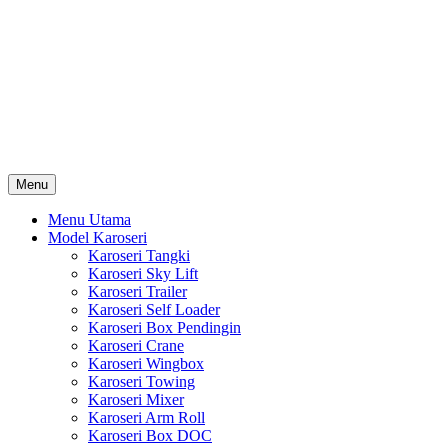
Skip
Karoseri Mobil & Truck KenKa
to
Info Harga Karoseri Mobil & Truck : Karoseri Box Pendingin,
content
Karoseri Self Loader, Karoseri Mixer, Karoseri Trailer, Karoseri
Tangki, Karoseri Mobil Toko, Karoseri Food Truck, Karoseri
Wingbox, Karoseri Towing, Karoseri Arm Roll, Karoseri Skylift,
Karoseri Crane, Karoseri Box Besi, Karoseri Bak Besi, Karoseri
Bak Kayu, Karoseri Dump Truck … dll
Menu
Menu Utama
Model Karoseri
Karoseri Tangki
Karoseri Sky Lift
Karoseri Trailer
Karoseri Self Loader
Karoseri Box Pendingin
Karoseri Crane
Karoseri Wingbox
Karoseri Towing
Karoseri Mixer
Karoseri Arm Roll
Karoseri Box DOC