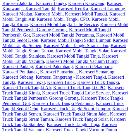
Karoseri Jakarta - Karoseri Tangki
,
Karoseri Karawang
,
Karoseri
Karawang - Karoseri Tangki
,
Karoseri KenKa
,
Karoseri Lampung
,
Karoseri Medan
,
Karoseri Mobil
,
Karoseri Mobil Tangki
,
Karoseri
Mobil Tangki Air
,
Karoseri Mobil Tangki CPO
,
Karoseri Mobil
Tangki Kimia
,
Karoseri Mobil Tangki Lube Service
,
Karoseri Mobil
Tangki Pembersih Gorong Gorong
,
Karoseri Mobil Tangki
Pembersih Got
,
Karoseri Mobil Tangki Pertamina
,
Karoseri Mobil
Tangki Sedot Debu
,
Karoseri Mobil Tangki Sedot Lumpur
,
Karoseri
Mobil Tangki Semen
,
Karoseri Mobil Tangki Siram Jalan
,
Karoseri
Mobil Tangki Siram Taman
,
Karoseri Mobil Tangki Solar
,
Karoseri
Mobil Tangki Stainless
,
Karoseri Mobil Tangki Tinja
,
Karoseri
Mobil Tangki Vacuum
,
Karoseri Mobil Tangki Vacuum Dump
,
Karoseri Padang
,
Karoseri Palembang
,
Karoseri Pekanbaru
,
Karoseri Pontianak
,
Karoseri Samarinda
,
Karoseri Semarang
,
Karoseri Subang
,
Karoseri Tangerang - Karoseri Tangki
,
Karoseri
Tangki
,
Karoseri Tegal
,
Karoseri Truck
,
Karoseri Truck Tangki
,
Karoseri Truck Tangki Air
,
Karoseri Truck Tangki CPO
,
Karoseri
Truck Tangki Kimia
,
Karoseri Truck Tangki Lube Service
,
Karoseri
Truck Tangki Pembersih Gorong Gorong
,
Karoseri Truck Tangki
Pembersih Got
,
Karoseri Truck Tangki Pertamina
,
Karoseri Truck
Tangki Sedot Debu
,
Karoseri Truck Tangki Sedot Lumpur
,
Karoseri
Truck Tangki Semen
,
Karoseri Truck Tangki Siram Jalan
,
Karoseri
Truck Tangki Siram Taman
,
Karoseri Truck Tangki Solar
,
Karoseri
Truck Tangki Stainless
,
Karoseri Truck Tangki Tinja
,
Karoseri
Truck Tangki Vacuum
,
Karoseri Truck Tangki Vacuum Dump
,