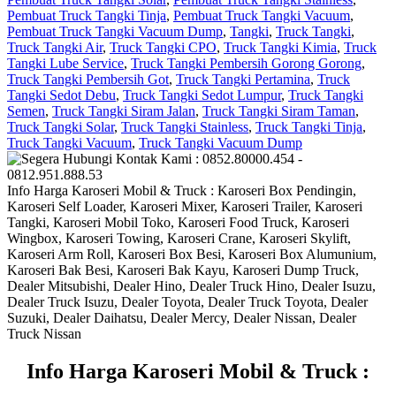
Pembuat Truck Tangki Tinja
,
Pembuat Truck Tangki Vacuum
,
Pembuat Truck Tangki Vacuum Dump
,
Tangki
,
Truck Tangki
,
Truck Tangki Air
,
Truck Tangki CPO
,
Truck Tangki Kimia
,
Truck
Tangki Lube Service
,
Truck Tangki Pembersih Gorong Gorong
,
Truck Tangki Pembersih Got
,
Truck Tangki Pertamina
,
Truck
Tangki Sedot Debu
,
Truck Tangki Sedot Lumpur
,
Truck Tangki
Semen
,
Truck Tangki Siram Jalan
,
Truck Tangki Siram Taman
,
Truck Tangki Solar
,
Truck Tangki Stainless
,
Truck Tangki Tinja
,
Truck Tangki Vacuum
,
Truck Tangki Vacuum Dump
Info Harga Karoseri Mobil & Truck : Karoseri Box Pendingin,
Karoseri Self Loader, Karoseri Mixer, Karoseri Trailer, Karoseri
Tangki, Karoseri Mobil Toko, Karoseri Food Truck, Karoseri
Wingbox, Karoseri Towing, Karoseri Crane, Karoseri Skylift,
Karoseri Arm Roll, Karoseri Box Besi, Karoseri Box Alumunium,
Karoseri Bak Besi, Karoseri Bak Kayu, Karoseri Dump Truck,
Dealer Mitsubishi, Dealer Hino, Dealer Truck Hino, Dealer Isuzu,
Dealer Truck Isuzu, Dealer Toyota, Dealer Truck Toyota, Dealer
Suzuki, Dealer Daihatsu, Dealer Mercy, Dealer Nissan, Dealer
Truck Nissan
I
nfo Harga Karoseri Mobil & Truck :