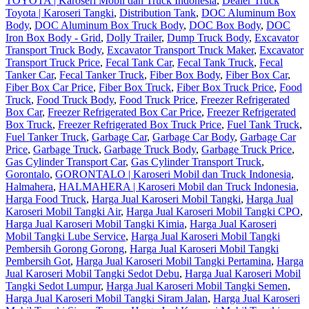
TOYOTA | Karoseri Mobil dan Truck Indonesia
,
Dealer Truck
Toyota | Karoseri Tangki
,
Distribution Tank
,
DOC Aluminum Box
Body
,
DOC Aluminum Box Truck Body
,
DOC Box Body
,
DOC
Iron Box Body - Grid
,
Dolly Trailer
,
Dump Truck Body
,
Excavator
Transport Truck Body
,
Excavator Transport Truck Maker
,
Excavator
Transport Truck Price
,
Fecal Tank Car
,
Fecal Tank Truck
,
Fecal
Tanker Car
,
Fecal Tanker Truck
,
Fiber Box Body
,
Fiber Box Car
,
Fiber Box Car Price
,
Fiber Box Truck
,
Fiber Box Truck Price
,
Food
Truck
,
Food Truck Body
,
Food Truck Price
,
Freezer Refrigerated
Box Car
,
Freezer Refrigerated Box Car Price
,
Freezer Refrigerated
Box Truck
,
Freezer Refrigerated Box Truck Price
,
Fuel Tank Truck
,
Fuel Tanker Truck
,
Garbage Car
,
Garbage Car Body
,
Garbage Car
Price
,
Garbage Truck
,
Garbage Truck Body
,
Garbage Truck Price
,
Gas Cylinder Transport Car
,
Gas Cylinder Transport Truck
,
Gorontalo
,
GORONTALO | Karoseri Mobil dan Truck Indonesia
,
Halmahera
,
HALMAHERA | Karoseri Mobil dan Truck Indonesia
,
Harga Food Truck
,
Harga Jual Karoseri Mobil Tangki
,
Harga Jual
Karoseri Mobil Tangki Air
,
Harga Jual Karoseri Mobil Tangki CPO
,
Harga Jual Karoseri Mobil Tangki Kimia
,
Harga Jual Karoseri
Mobil Tangki Lube Service
,
Harga Jual Karoseri Mobil Tangki
Pembersih Gorong Gorong
,
Harga Jual Karoseri Mobil Tangki
Pembersih Got
,
Harga Jual Karoseri Mobil Tangki Pertamina
,
Harga
Jual Karoseri Mobil Tangki Sedot Debu
,
Harga Jual Karoseri Mobil
Tangki Sedot Lumpur
,
Harga Jual Karoseri Mobil Tangki Semen
,
Harga Jual Karoseri Mobil Tangki Siram Jalan
,
Harga Jual Karoseri