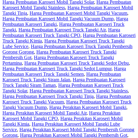
Harga Pembuatan Karoseri Mobil Tangki Solar
,
Harga Pembuatan
Karoseri Mobil Tangki Stainless
,
Harga Pembuatan Karoseri Mobil
Tangki Tinja
,
Harga Pembuatan Karoseri Mobil Tangki Vacuum
,
Harga Pembuatan Karoseri Mobil Tangki Vacuum Dump
,
Harga
Pembuatan Karoseri Tangki
,
Harga Pembuatan Karoseri Truck
Tangki
,
Harga Pembuatan Karoseri Truck Tangki Air
,
Harga
Pembuatan Karoseri Truck Tangki CPO
,
Harga Pembuatan Karoseri
Truck Tangki Kimia
,
Harga Pembuatan Karoseri Truck Tangki
Lube Service
,
Harga Pembuatan Karoseri Truck Tangki Pembersih
Gorong Gorong
,
Harga Pembuatan Karoseri Truck Tangki
Pembersih Got
,
Harga Pembuatan Karoseri Truck Tangki
Pertamina
,
Harga Pembuatan Karoseri Truck Tangki Sedot Debu
,
Harga Pembuatan Karoseri Truck Tangki Sedot Lumpur
,
Harga
Pembuatan Karoseri Truck Tangki Semen
,
Harga Pembuatan
Karoseri Truck Tangki Siram Jalan
,
Harga Pembuatan Karoseri
Truck Tangki Siram Taman
,
Harga Pembuatan Karoseri Truck
Tangki Solar
,
Harga Pembuatan Karoseri Truck Tangki Stainless
,
Harga Pembuatan Karoseri Truck Tangki Tinja
,
Harga Pembuatan
Karoseri Truck Tangki Vacuum
,
Harga Pembuatan Karoseri Truck
Tangki Vacuum Dump
,
Harga Perakitan Karoseri Mobil Tangki
,
Harga Perakitan Karoseri Mobil Tangki Air
,
Harga Perakitan
Karoseri Mobil Tangki CPO
,
Harga Perakitan Karoseri Mobil
Tangki Kimia
,
Harga Perakitan Karoseri Mobil Tangki Lube
Service
,
Harga Perakitan Karoseri Mobil Tangki Pembersih Gorong
Gorong
,
Harga Perakitan Karoseri Mobil Tangki Pembersih Got
,