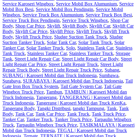
Service Karoseri Wingbox
,
Service Mobil Box Alumunium
,
Service
Mobil Box Besi
,
Service Mobil Box Pendingin
,
Service Mobil
Wingbox
,
Service Truck Box Alumunium
,
Service Truck Box Besi
,
Service Truck Box Pendingin
,
Service Truck Wingbox
,
Shop Car
Body
,
Shop Car Price
,
Skylift
,
Skylift Body
,
Skylift Car
,
Skylift Car
Body
,
Skylift Car Price
,
Skylift Price
,
Skylift Truck
,
Skylift Truck
Body
,
Skylift Truck Price
,
Sludge Suction Tank Truck
,
Sludge
Suction Tanker Truck
,
Solar Tank Car
,
Solar Tank Truck
,
Solar
Tanker Car
,
Solar Tanker Truck
,
Solo
,
Stainless Tank Car
,
Stainless
Tank Truck
,
Stainless Tanker Car
,
Stainless Tanker Truck
,
Storage
Tank
,
Street Light Repair Car
,
Street Light Repair Car Body
,
Street
Light Repair Car Price
,
Street Light Repair Truck
,
Street Light
Repair Truck Body
,
Street Light Repair Truck Price
,
Subang
,
SUBANG | Karoseri Mobil dan Truck Indonesia
,
Sumbawa
,
Surabaya
,
SURABAYA | Karoseri Mobil dan Truck Indonesia
,
Tail
Gate Iron Box Truck System
,
Tail Gate System Car
,
Tail Gate
Wingbox Truck Price
,
Tambun
,
TAMBUN | Karoseri Mobil dan
Truck Indonesia
,
Tangerang
,
TANGERANG | Karoseri Mobil dan
Truck Indonesia
,
Tangerang | Karoseri Mobil dan Truck KenKa
,
Tangerang Body
,
Tangki Distribusi
,
tangki Tampung
,
Tank
,
Tank
Body
,
Tank Car
,
Tank Car Price
,
Tank Truck
,
Tank Truck Price
,
Tanker Car
,
Tanker Truck
,
Tanker Truck Price
,
Tarpaulin Wingbox
Truck
,
Tarpaulin Wingbox Truck Price
,
TASIKMALAYA | Karoseri
Mobil dan Truck Indonesia
,
TEGAL | Karoseri Mobil dan Truck
Indonesia
,
Ternate
,
TERNATE | Karoseri Mobil dan Truck