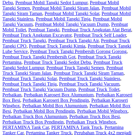
Debu
,
Pembuat Mobil Tangki Sedot Lumpur
,
Pembuat Mobil
Tangki Semen
,
Pembuat Mobil Tangki Siram Jalan
,
Pembuat Mobil
Tangki Siram Taman
,
Pembuat Mobil Tangki Solar
,
Pembuat Mobil
Tangki Stainless
,
Pembuat Mobil Tangki Tinja
,
Pembuat Mobil
Tangki Vacuum
,
Pembuat Mobil Tangki Vacuum Dump
,
Pembuat
Mobil Toilet
,
Pembuat Tangki
,
Pembuat Truck Angkutan Alat Berat
,
Pembuat Truck Angkutan Excavator
,
Pembuat Truck Self Loader
,
Pembuat Truck Tangki
,
Pembuat Truck Tangki Air
,
Pembuat Truck
Tangki CPO
,
Pembuat Truck Tangki Kimia
,
Pembuat Truck Tangki
Lube Service
,
Pembuat Truck Tangki Pembersih Gorong Gorong
,
Pembuat Truck Tangki Pembersih Got
,
Pembuat Truck Tangki
Pertamina
,
Pembuat Truck Tangki Sedot Debu
,
Pembuat Truck
Tangki Sedot Lumpur
,
Pembuat Truck Tangki Semen
,
Pembuat
Truck Tangki Siram Jalan
,
Pembuat Truck Tangki Siram Taman
,
Pembuat Truck Tangki Solar
,
Pembuat Truck Tangki Stainless
,
Pembuat Truck Tangki Tinja
,
Pembuat Truck Tangki Vacuum
,
Pembuat Truck Tangki Vacuum Dump
,
Pembuat Truck Toilet
,
Perbaikan
,
Perbaikan Karoseri Box Alumunium
,
Perbaikan Karoseri
Box Besi
,
Perbaikan Karoseri Box Pendingin
,
Perbaikan Karoseri
Wingbox
,
Perbaikan Mobil Box Alumunium
,
Perbaikan Mobil Box
Besi
,
Perbaikan Mobil Box Pendingin
,
Perbaikan Mobil Wingbox
,
Perbaikan Truck Box Alumunium
,
Perbaikan Truck Box Besi
,
Perbaikan Truck Box Pendingin
,
Perbaikan Truck Wingbox
,
PERTAMINA Tank Car
,
PERTAMINA Tank Truck
,
Pertamina
Tanker Car
,
Pertamina Tanker Truck
,
Perubahan Truck 4x2 menjadi