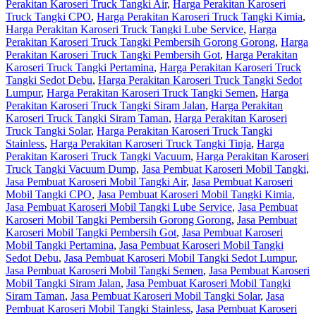
Perakitan Karoseri Truck Tangki Air
,
Harga Perakitan Karoseri
Truck Tangki CPO
,
Harga Perakitan Karoseri Truck Tangki Kimia
,
Harga Perakitan Karoseri Truck Tangki Lube Service
,
Harga
Perakitan Karoseri Truck Tangki Pembersih Gorong Gorong
,
Harga
Perakitan Karoseri Truck Tangki Pembersih Got
,
Harga Perakitan
Karoseri Truck Tangki Pertamina
,
Harga Perakitan Karoseri Truck
Tangki Sedot Debu
,
Harga Perakitan Karoseri Truck Tangki Sedot
Lumpur
,
Harga Perakitan Karoseri Truck Tangki Semen
,
Harga
Perakitan Karoseri Truck Tangki Siram Jalan
,
Harga Perakitan
Karoseri Truck Tangki Siram Taman
,
Harga Perakitan Karoseri
Truck Tangki Solar
,
Harga Perakitan Karoseri Truck Tangki
Stainless
,
Harga Perakitan Karoseri Truck Tangki Tinja
,
Harga
Perakitan Karoseri Truck Tangki Vacuum
,
Harga Perakitan Karoseri
Truck Tangki Vacuum Dump
,
Jasa Pembuat Karoseri Mobil Tangki
,
Jasa Pembuat Karoseri Mobil Tangki Air
,
Jasa Pembuat Karoseri
Mobil Tangki CPO
,
Jasa Pembuat Karoseri Mobil Tangki Kimia
,
Jasa Pembuat Karoseri Mobil Tangki Lube Service
,
Jasa Pembuat
Karoseri Mobil Tangki Pembersih Gorong Gorong
,
Jasa Pembuat
Karoseri Mobil Tangki Pembersih Got
,
Jasa Pembuat Karoseri
Mobil Tangki Pertamina
,
Jasa Pembuat Karoseri Mobil Tangki
Sedot Debu
,
Jasa Pembuat Karoseri Mobil Tangki Sedot Lumpur
,
Jasa Pembuat Karoseri Mobil Tangki Semen
,
Jasa Pembuat Karoseri
Mobil Tangki Siram Jalan
,
Jasa Pembuat Karoseri Mobil Tangki
Siram Taman
,
Jasa Pembuat Karoseri Mobil Tangki Solar
,
Jasa
Pembuat Karoseri Mobil Tangki Stainless
,
Jasa Pembuat Karoseri