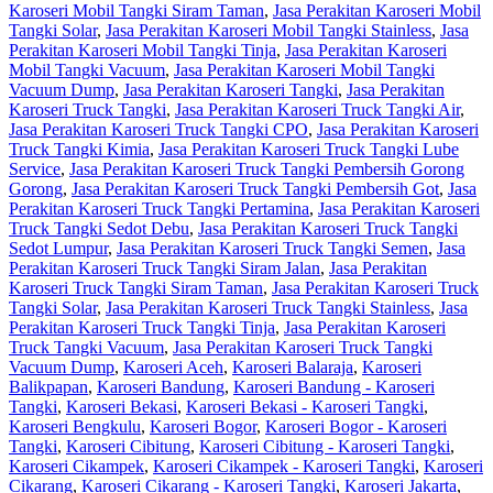
Karoseri Mobil Tangki Siram Taman
,
Jasa Perakitan Karoseri Mobil
Tangki Solar
,
Jasa Perakitan Karoseri Mobil Tangki Stainless
,
Jasa
Perakitan Karoseri Mobil Tangki Tinja
,
Jasa Perakitan Karoseri
Mobil Tangki Vacuum
,
Jasa Perakitan Karoseri Mobil Tangki
Vacuum Dump
,
Jasa Perakitan Karoseri Tangki
,
Jasa Perakitan
Karoseri Truck Tangki
,
Jasa Perakitan Karoseri Truck Tangki Air
,
Jasa Perakitan Karoseri Truck Tangki CPO
,
Jasa Perakitan Karoseri
Truck Tangki Kimia
,
Jasa Perakitan Karoseri Truck Tangki Lube
Service
,
Jasa Perakitan Karoseri Truck Tangki Pembersih Gorong
Gorong
,
Jasa Perakitan Karoseri Truck Tangki Pembersih Got
,
Jasa
Perakitan Karoseri Truck Tangki Pertamina
,
Jasa Perakitan Karoseri
Truck Tangki Sedot Debu
,
Jasa Perakitan Karoseri Truck Tangki
Sedot Lumpur
,
Jasa Perakitan Karoseri Truck Tangki Semen
,
Jasa
Perakitan Karoseri Truck Tangki Siram Jalan
,
Jasa Perakitan
Karoseri Truck Tangki Siram Taman
,
Jasa Perakitan Karoseri Truck
Tangki Solar
,
Jasa Perakitan Karoseri Truck Tangki Stainless
,
Jasa
Perakitan Karoseri Truck Tangki Tinja
,
Jasa Perakitan Karoseri
Truck Tangki Vacuum
,
Jasa Perakitan Karoseri Truck Tangki
Vacuum Dump
,
Karoseri Aceh
,
Karoseri Balaraja
,
Karoseri
Balikpapan
,
Karoseri Bandung
,
Karoseri Bandung - Karoseri
Tangki
,
Karoseri Bekasi
,
Karoseri Bekasi - Karoseri Tangki
,
Karoseri Bengkulu
,
Karoseri Bogor
,
Karoseri Bogor - Karoseri
Tangki
,
Karoseri Cibitung
,
Karoseri Cibitung - Karoseri Tangki
,
Karoseri Cikampek
,
Karoseri Cikampek - Karoseri Tangki
,
Karoseri
Cikarang
,
Karoseri Cikarang - Karoseri Tangki
,
Karoseri Jakarta
,