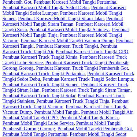
Pembersih Got
,
Pembuat Karoseri Mobil Tangki Pertamina
,
Pembuat Karoseri Mobil Tangki Sedot Debu
,
Pembuat Karoseri
Mobil Tangki Sedot Lumpur
,
Pembuat Karoseri Mobil Tangki
Semen
,
Pembuat Karoseri Mobil Tangki Siram Jalan
,
Pembuat
Karoseri Mobil Tangki Siram Taman
,
Pembuat Karoseri Mobil
Tangki Solar
,
Pembuat Karoseri Mobil Tangki Stainless
,
Pembuat
Karoseri Mobil Tangki Tinja
,
Pembuat Karoseri Mobil Tangki
Vacuum
,
Pembuat Karoseri Mobil Tangki Vacuum Dump
,
Pembuat
Karoseri Tangki
,
Pembuat Karoseri Truck Tangki
,
Pembuat
Karoseri Truck Tangki Air
,
Pembuat Karoseri Truck Tangki CPO
,
Pembuat Karoseri Truck Tangki Kimia
,
Pembuat Karoseri Truck
Tangki Lube Service
,
Pembuat Karoseri Truck Tangki Pembersih
Gorong Gorong
,
Pembuat Karoseri Truck Tangki Pembersih Got
,
Pembuat Karoseri Truck Tangki Pertamina
,
Pembuat Karoseri Truck
Tangki Sedot Debu
,
Pembuat Karoseri Truck Tangki Sedot Lumpur
,
Pembuat Karoseri Truck Tangki Semen
,
Pembuat Karoseri Truck
Tangki Siram Jalan
,
Pembuat Karoseri Truck Tangki Siram Taman
,
Pembuat Karoseri Truck Tangki Solar
,
Pembuat Karoseri Truck
Tangki Stainless
,
Pembuat Karoseri Truck Tangki Tinja
,
Pembuat
Karoseri Truck Tangki Vacuum
,
Pembuat Karoseri Truck Tangki
Vacuum Dump
,
Pembuat Mobil Tangki
,
Pembuat Mobil Tangki Air
,
Pembuat Mobil Tangki CPO
,
Pembuat Mobil Tangki Kimia
,
Pembuat Mobil Tangki Lube Service
,
Pembuat Mobil Tangki
Pembersih Gorong Gorong
,
Pembuat Mobil Tangki Pembersih Got
,
Pembuat Mobil Tangki Pertamina
,
Pembuat Mobil Tangki Sedot