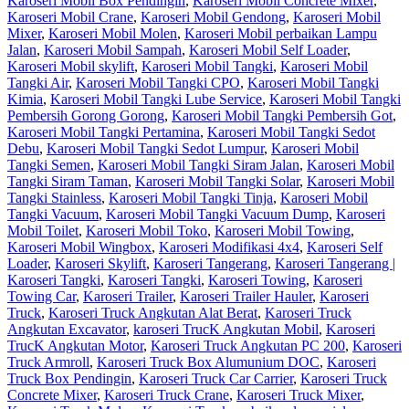
Karoseri Mobil Box Pendingin
,
Karoseri Mobil Concrete Mixer
,
Karoseri Mobil Crane
,
Karoseri Mobil Gendong
,
Karoseri Mobil
Mixer
,
Karoseri Mobil Molen
,
Karoseri Mobil perbaikan Lampu
Jalan
,
Karoseri Mobil Sampah
,
Karoseri Mobil Self Loader
,
Karoseri Mobil skylift
,
Karoseri Mobil Tangki
,
Karoseri Mobil
Tangki Air
,
Karoseri Mobil Tangki CPO
,
Karoseri Mobil Tangki
Kimia
,
Karoseri Mobil Tangki Lube Service
,
Karoseri Mobil Tangki
Pembersih Gorong Gorong
,
Karoseri Mobil Tangki Pembersih Got
,
Karoseri Mobil Tangki Pertamina
,
Karoseri Mobil Tangki Sedot
Debu
,
Karoseri Mobil Tangki Sedot Lumpur
,
Karoseri Mobil
Tangki Semen
,
Karoseri Mobil Tangki Siram Jalan
,
Karoseri Mobil
Tangki Siram Taman
,
Karoseri Mobil Tangki Solar
,
Karoseri Mobil
Tangki Stainless
,
Karoseri Mobil Tangki Tinja
,
Karoseri Mobil
Tangki Vacuum
,
Karoseri Mobil Tangki Vacuum Dump
,
Karoseri
Mobil Toilet
,
Karoseri Mobil Toko
,
Karoseri Mobil Towing
,
Karoseri Mobil Wingbox
,
Karoseri Modifikasi 4x4
,
Karoseri Self
Loader
,
Karoseri Skylift
,
Karoseri Tangerang
,
Karoseri Tangerang |
Karoseri Tangki
,
Karoseri Tangki
,
Karoseri Towing
,
Karoseri
Towing Car
,
Karoseri Trailer
,
Karoseri Trailer Hauler
,
Karoseri
Truck
,
Karoseri Truck Angkutan Alat Berat
,
Karoseri Truck
Angkutan Excavator
,
karoseri TrucK Angkutan Mobil
,
Karoseri
TrucK Angkutan Motor
,
Karoseri Truck Angkutan PC 200
,
Karoseri
Truck Armroll
,
Karoseri Truck Box Alumunium DOC
,
Karoseri
Truck Box Pendingin
,
Karoseri Truck Car Carrier
,
Karoseri Truck
Concrete Mixer
,
Karoseri Truck Crane
,
Karoseri Truck Mixer
,