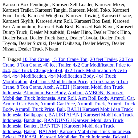
Karoseri Box Pendingin, Karoseri Self Loader, Karoseri Mixer,
Karoseri Trailer, Karoseri Tangki, Karoseri Mobil Toko, Karoseri
Food Truck, Karoseri Wingbox, Karoseri Towing, Karoseri Crane,
Karoseri Skylift, Karoseri Arm Roll, Karoseri Box Besi, Karoseri
Box Alumunium, Karoseri Bak Besi, Karoseri Bak Kayu, Karoseri
Dump Truck, Dealer Mitsubishi, Dealer Hino, Dealer Truck Hino,
Dealer Isuzu, Dealer Truck Isuzu, Dealer Toyota, Dealer Truck
Toyota, Dealer Suzuki, Dealer Daihatsu, Dealer Mercy, Dealer
Nissan, Dealer Truck Nissan
Tagged
10 Ton Crane
,
15 Ton Crane Ton
,
20 feet Trailer
,
20 Ton
Crane
,
3 Ton Crane
,
40 feet Trailer
,
4x2 Car Modification Price to
4x4
,
4x2 Truck Change to 4x4
,
4x2 Truck Modification Price to
4x4
,
4x4 Modification
,
4x4 Modification Body
,
4x4 Truck
Modification
,
4x4 Truck Modification Price
,
5 Ton Crane
,
6 Ton
Crane
,
8 Ton Crane
,
Aceh
,
ACEH | Karoseri Mobil dan Truck
Indonesia
,
Aluminum Box Body
,
Ambon
,
AMBON | Karoseri
Mobil dan Truck Indonesia
,
Arm Roll
,
Arm Roll Body
,
Armroll Car
,
Armroll Car Body
,
Armroll Car Price
,
Armroll Truck
,
Armroll Truck
Body
,
Armroll Truck Price
,
Bali
,
BALI | Karoseri Mobil dan Truck
Indonesia
,
Balikpapan
,
BALIKPAPAN | Karoseri Mobil dan Truck
Indonesia
,
Bandung
,
BANDUNG | Karoseri Mobil dan Truck
Indonesia
,
Banten
,
BANTEN | Karoseri Mobil dan Truck
Indonesia
,
Batam
,
BATAM | Karoseri Mobil dan Truck Indonesia
,
Bekasi
,
BEKASI | Karoseri Mobil dan Truck Indonesia
,
Bekasi |