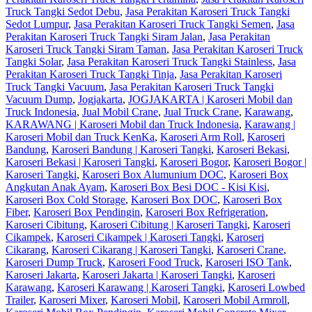
Truck Tangki Sedot Debu
,
Jasa Perakitan Karoseri Truck Tangki
Sedot Lumpur
,
Jasa Perakitan Karoseri Truck Tangki Semen
,
Jasa
Perakitan Karoseri Truck Tangki Siram Jalan
,
Jasa Perakitan
Karoseri Truck Tangki Siram Taman
,
Jasa Perakitan Karoseri Truck
Tangki Solar
,
Jasa Perakitan Karoseri Truck Tangki Stainless
,
Jasa
Perakitan Karoseri Truck Tangki Tinja
,
Jasa Perakitan Karoseri
Truck Tangki Vacuum
,
Jasa Perakitan Karoseri Truck Tangki
Vacuum Dump
,
Jogjakarta
,
JOGJAKARTA | Karoseri Mobil dan
Truck Indonesia
,
Jual Mobil Crane
,
Jual Truck Crane
,
Karawang
,
KARAWANG | Karoseri Mobil dan Truck Indonesia
,
Karawang |
Karoseri Mobil dan Truck KenKa
,
Karoseri Arm Roll
,
Karoseri
Bandung
,
Karoseri Bandung | Karoseri Tangki
,
Karoseri Bekasi
,
Karoseri Bekasi | Karoseri Tangki
,
Karoseri Bogor
,
Karoseri Bogor |
Karoseri Tangki
,
Karoseri Box Alumunium DOC
,
Karoseri Box
Angkutan Anak Ayam
,
Karoseri Box Besi DOC - Kisi Kisi
,
Karoseri Box Cold Storage
,
Karoseri Box DOC
,
Karoseri Box
Fiber
,
Karoseri Box Pendingin
,
Karoseri Box Refrigeration
,
Karoseri Cibitung
,
Karoseri Cibitung | Karoseri Tangki
,
Karoseri
Cikampek
,
Karoseri Cikampek | Karoseri Tangki
,
Karoseri
Cikarang
,
Karoseri Cikarang | Karoseri Tangki
,
Karoseri Crane
,
Karoseri Dump Truck
,
Karoseri Food Truck
,
Karoseri ISO Tank
,
Karoseri Jakarta
,
Karoseri Jakarta | Karoseri Tangki
,
Karoseri
Karawang
,
Karoseri Karawang | Karoseri Tangki
,
Karoseri Lowbed
Trailer
,
Karoseri Mixer
,
Karoseri Mobil
,
Karoseri Mobil Armroll
,