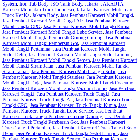
System
,
Iron Tub Body
,
ISO Tank Body
,
Jakarta
,
JAKARTA |
Karoseri Mobil dan Truck Indonesia
,
Jakarta | Karoseri Mobil dan
Truck KenKa
,
Jakarta Body
,
Jasa Pembuat Karoseri Mobil Tangki
,
Jasa Pembuat Karoseri Mobil Tangki Air
,
Jasa Pembuat Karoseri
Mobil Tangki CPO
,
Jasa Pembuat Karoseri Mobil Tangki Kimia
,
Jasa Pembuat Karoseri Mobil Tangki Lube Service
,
Jasa Pembuat
Karoseri Mobil Tangki Pembersih Gorong Gorong
,
Jasa Pembuat
Karoseri Mobil Tangki Pembersih Got
,
Jasa Pembuat Karoseri
Mobil Tangki Pertamina
,
Jasa Pembuat Karoseri Mobil Tangki
Sedot Debu
,
Jasa Pembuat Karoseri Mobil Tangki Sedot Lumpur
,
Jasa Pembuat Karoseri Mobil Tangki Semen
,
Jasa Pembuat Karoseri
Mobil Tangki Siram Jalan
,
Jasa Pembuat Karoseri Mobil Tangki
Siram Taman
,
Jasa Pembuat Karoseri Mobil Tangki Solar
,
Jasa
Pembuat Karoseri Mobil Tangki Stainless
,
Jasa Pembuat Karoseri
Mobil Tangki Tinja
,
Jasa Pembuat Karoseri Mobil Tangki Vacuum
,
Jasa Pembuat Karoseri Mobil Tangki Vacuum Dump
,
Jasa Pembuat
Karoseri Tangki
,
Jasa Pembuat Karoseri Truck Tangki
,
Jasa
Pembuat Karoseri Truck Tangki Air
,
Jasa Pembuat Karoseri Truck
Tangki CPO
,
Jasa Pembuat Karoseri Truck Tangki Kimia
,
Jasa
Pembuat Karoseri Truck Tangki Lube Service
,
Jasa Pembuat
Karoseri Truck Tangki Pembersih Gorong Gorong
,
Jasa Pembuat
Karoseri Truck Tangki Pembersih Got
,
Jasa Pembuat Karoseri
Truck Tangki Pertamina
,
Jasa Pembuat Karoseri Truck Tangki Sedot
Debu
,
Jasa Pembuat Karoseri Truck Tangki Sedot Lumpur
,
Jasa
Pembuat Karoseri Truck Tangki Semen
,
Jasa Pembuat Karoseri