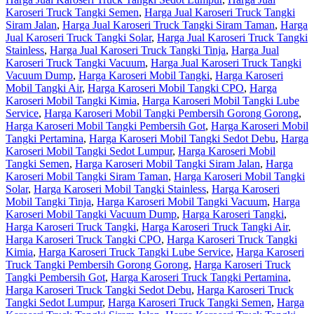
Karoseri Truck Tangki Semen
,
Harga Jual Karoseri Truck Tangki
Siram Jalan
,
Harga Jual Karoseri Truck Tangki Siram Taman
,
Harga
Jual Karoseri Truck Tangki Solar
,
Harga Jual Karoseri Truck Tangki
Stainless
,
Harga Jual Karoseri Truck Tangki Tinja
,
Harga Jual
Karoseri Truck Tangki Vacuum
,
Harga Jual Karoseri Truck Tangki
Vacuum Dump
,
Harga Karoseri Mobil Tangki
,
Harga Karoseri
Mobil Tangki Air
,
Harga Karoseri Mobil Tangki CPO
,
Harga
Karoseri Mobil Tangki Kimia
,
Harga Karoseri Mobil Tangki Lube
Service
,
Harga Karoseri Mobil Tangki Pembersih Gorong Gorong
,
Harga Karoseri Mobil Tangki Pembersih Got
,
Harga Karoseri Mobil
Tangki Pertamina
,
Harga Karoseri Mobil Tangki Sedot Debu
,
Harga
Karoseri Mobil Tangki Sedot Lumpur
,
Harga Karoseri Mobil
Tangki Semen
,
Harga Karoseri Mobil Tangki Siram Jalan
,
Harga
Karoseri Mobil Tangki Siram Taman
,
Harga Karoseri Mobil Tangki
Solar
,
Harga Karoseri Mobil Tangki Stainless
,
Harga Karoseri
Mobil Tangki Tinja
,
Harga Karoseri Mobil Tangki Vacuum
,
Harga
Karoseri Mobil Tangki Vacuum Dump
,
Harga Karoseri Tangki
,
Harga Karoseri Truck Tangki
,
Harga Karoseri Truck Tangki Air
,
Harga Karoseri Truck Tangki CPO
,
Harga Karoseri Truck Tangki
Kimia
,
Harga Karoseri Truck Tangki Lube Service
,
Harga Karoseri
Truck Tangki Pembersih Gorong Gorong
,
Harga Karoseri Truck
Tangki Pembersih Got
,
Harga Karoseri Truck Tangki Pertamina
,
Harga Karoseri Truck Tangki Sedot Debu
,
Harga Karoseri Truck
Tangki Sedot Lumpur
,
Harga Karoseri Truck Tangki Semen
,
Harga