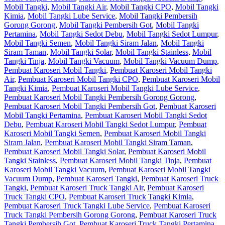
Mobil Tangki
,
Mobil Tangki Air
,
Mobil Tangki CPO
,
Mobil Tangki
Kimia
,
Mobil Tangki Lube Service
,
Mobil Tangki Pembersih
Gorong Gorong
,
Mobil Tangki Pembersih Got
,
Mobil Tangki
Pertamina
,
Mobil Tangki Sedot Debu
,
Mobil Tangki Sedot Lumpur
,
Mobil Tangki Semen
,
Mobil Tangki Siram Jalan
,
Mobil Tangki
Siram Taman
,
Mobil Tangki Solar
,
Mobil Tangki Stainless
,
Mobil
Tangki Tinja
,
Mobil Tangki Vacuum
,
Mobil Tangki Vacuum Dump
,
Pembuat Karoseri Mobil Tangki
,
Pembuat Karoseri Mobil Tangki
Air
,
Pembuat Karoseri Mobil Tangki CPO
,
Pembuat Karoseri Mobil
Tangki Kimia
,
Pembuat Karoseri Mobil Tangki Lube Service
,
Pembuat Karoseri Mobil Tangki Pembersih Gorong Gorong
,
Pembuat Karoseri Mobil Tangki Pembersih Got
,
Pembuat Karoseri
Mobil Tangki Pertamina
,
Pembuat Karoseri Mobil Tangki Sedot
Debu
,
Pembuat Karoseri Mobil Tangki Sedot Lumpur
,
Pembuat
Karoseri Mobil Tangki Semen
,
Pembuat Karoseri Mobil Tangki
Siram Jalan
,
Pembuat Karoseri Mobil Tangki Siram Taman
,
Pembuat Karoseri Mobil Tangki Solar
,
Pembuat Karoseri Mobil
Tangki Stainless
,
Pembuat Karoseri Mobil Tangki Tinja
,
Pembuat
Karoseri Mobil Tangki Vacuum
,
Pembuat Karoseri Mobil Tangki
Vacuum Dump
,
Pembuat Karoseri Tangki
,
Pembuat Karoseri Truck
Tangki
,
Pembuat Karoseri Truck Tangki Air
,
Pembuat Karoseri
Truck Tangki CPO
,
Pembuat Karoseri Truck Tangki Kimia
,
Pembuat Karoseri Truck Tangki Lube Service
,
Pembuat Karoseri
Truck Tangki Pembersih Gorong Gorong
,
Pembuat Karoseri Truck
Tangki Pembersih Got
,
Pembuat Karoseri Truck Tangki Pertamina
,