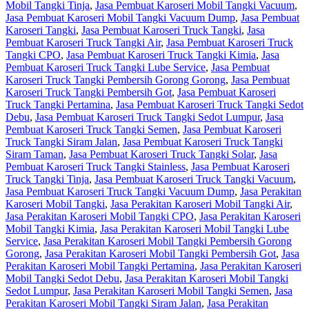
Mobil Tangki Tinja
,
Jasa Pembuat Karoseri Mobil Tangki Vacuum
,
Jasa Pembuat Karoseri Mobil Tangki Vacuum Dump
,
Jasa Pembuat
Karoseri Tangki
,
Jasa Pembuat Karoseri Truck Tangki
,
Jasa
Pembuat Karoseri Truck Tangki Air
,
Jasa Pembuat Karoseri Truck
Tangki CPO
,
Jasa Pembuat Karoseri Truck Tangki Kimia
,
Jasa
Pembuat Karoseri Truck Tangki Lube Service
,
Jasa Pembuat
Karoseri Truck Tangki Pembersih Gorong Gorong
,
Jasa Pembuat
Karoseri Truck Tangki Pembersih Got
,
Jasa Pembuat Karoseri
Truck Tangki Pertamina
,
Jasa Pembuat Karoseri Truck Tangki Sedot
Debu
,
Jasa Pembuat Karoseri Truck Tangki Sedot Lumpur
,
Jasa
Pembuat Karoseri Truck Tangki Semen
,
Jasa Pembuat Karoseri
Truck Tangki Siram Jalan
,
Jasa Pembuat Karoseri Truck Tangki
Siram Taman
,
Jasa Pembuat Karoseri Truck Tangki Solar
,
Jasa
Pembuat Karoseri Truck Tangki Stainless
,
Jasa Pembuat Karoseri
Truck Tangki Tinja
,
Jasa Pembuat Karoseri Truck Tangki Vacuum
,
Jasa Pembuat Karoseri Truck Tangki Vacuum Dump
,
Jasa Perakitan
Karoseri Mobil Tangki
,
Jasa Perakitan Karoseri Mobil Tangki Air
,
Jasa Perakitan Karoseri Mobil Tangki CPO
,
Jasa Perakitan Karoseri
Mobil Tangki Kimia
,
Jasa Perakitan Karoseri Mobil Tangki Lube
Service
,
Jasa Perakitan Karoseri Mobil Tangki Pembersih Gorong
Gorong
,
Jasa Perakitan Karoseri Mobil Tangki Pembersih Got
,
Jasa
Perakitan Karoseri Mobil Tangki Pertamina
,
Jasa Perakitan Karoseri
Mobil Tangki Sedot Debu
,
Jasa Perakitan Karoseri Mobil Tangki
Sedot Lumpur
,
Jasa Perakitan Karoseri Mobil Tangki Semen
,
Jasa
Perakitan Karoseri Mobil Tangki Siram Jalan
,
Jasa Perakitan