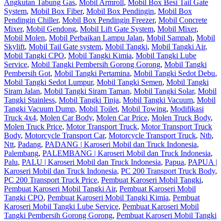
Angkutan Tabung Gas
,
Mobil Armroll
,
Mobil Box Besi Tail Gate
System
,
Mobil Box Fiber
,
Mobil Box Pendingin
,
Mobil Box
Pendingin Chiller
,
Mobil Box Pendingin Freezer
,
Mobil Concrete
Mixer
,
Mobil Gendong
,
Mobil Lift Gate System
,
Mobil Mixer
,
Mobil Molen
,
Mobil Perbaikan Lampu Jalan
,
Mobil Sampah
,
Mobil
Skylift
,
Mobil Tail Gate system
,
Mobil Tangki
,
Mobil Tangki Air
,
Mobil Tangki CPO
,
Mobil Tangki Kimia
,
Mobil Tangki Lube
Service
,
Mobil Tangki Pembersih Gorong Gorong
,
Mobil Tangki
Pembersih Got
,
Mobil Tangki Pertamina
,
Mobil Tangki Sedot Debu
,
Mobil Tangki Sedot Lumpur
,
Mobil Tangki Semen
,
Mobil Tangki
Siram Jalan
,
Mobil Tangki Siram Taman
,
Mobil Tangki Solar
,
Mobil
Tangki Stainless
,
Mobil Tangki Tinja
,
Mobil Tangki Vacuum
,
Mobil
Tangki Vacuum Dump
,
Mobil Toilet
,
Mobil Towing
,
Modifikasi
Truck 4x4
,
Molen Car Body
,
Molen Car Price
,
Molen Truck Body
,
Molen Truck Price
,
Motor Transport Truck
,
Motor Transport Truck
Body
,
Motorcycle Transport Car
,
Motorcycle Transport Truck
,
Ntb
,
Ntt
,
Padang
,
PADANG | Karoseri Mobil dan Truck Indonesia
,
Palembang
,
PALEMBANG | Karoseri Mobil dan Truck Indonesia
,
Palu
,
PALU | Karoseri Mobil dan Truck Indonesia
,
Papua
,
PAPUA |
Karoseri Mobil dan Truck Indonesia
,
PC 200 Transport Truck Body
,
PC 200 Transport Truck Price
,
Pembuat Karoseri Mobil Tangki
,
Pembuat Karoseri Mobil Tangki Air
,
Pembuat Karoseri Mobil
Tangki CPO
,
Pembuat Karoseri Mobil Tangki Kimia
,
Pembuat
Karoseri Mobil Tangki Lube Service
,
Pembuat Karoseri Mobil
Tangki Pembersih Gorong Gorong
,
Pembuat Karoseri Mobil Tangki