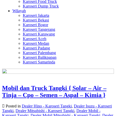
Karoseri Food Truck
Karoseri Dump Truck
Wilayah
Karoseri Jakarta
Karoseri Bekasi
Karoseri Bogor
Karoseri Tangerang
Karoseri Karawang
Karoseri Aceh
Karoseri Medan
Karoseri Padang
Karoseri Palembang
Karoseri Balikpapan
Karoseri Samarinda
Mobil dan Truck Tangki { Solar – Air –
Tinja – Cpo – Semen – Aspal – Kimia }
Posted in
Dealer Hino - Karoseri Tangki
,
Dealer Isuzu - Karoseri
Tangki
,
Dealer Mitsubishi - Karoseri Tangki
,
Dealer Mobil -
Karoseri Tangki
,
Dealer Mobil Mitsubishi - Karoseri Tangki
,
Dealer