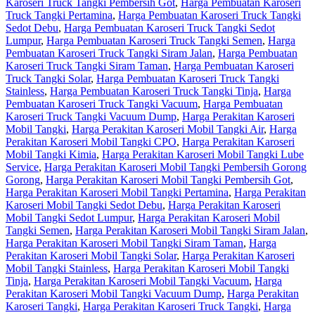
Karoseri Truck Tangki Pembersih Got
,
Harga Pembuatan Karoseri
Truck Tangki Pertamina
,
Harga Pembuatan Karoseri Truck Tangki
Sedot Debu
,
Harga Pembuatan Karoseri Truck Tangki Sedot
Lumpur
,
Harga Pembuatan Karoseri Truck Tangki Semen
,
Harga
Pembuatan Karoseri Truck Tangki Siram Jalan
,
Harga Pembuatan
Karoseri Truck Tangki Siram Taman
,
Harga Pembuatan Karoseri
Truck Tangki Solar
,
Harga Pembuatan Karoseri Truck Tangki
Stainless
,
Harga Pembuatan Karoseri Truck Tangki Tinja
,
Harga
Pembuatan Karoseri Truck Tangki Vacuum
,
Harga Pembuatan
Karoseri Truck Tangki Vacuum Dump
,
Harga Perakitan Karoseri
Mobil Tangki
,
Harga Perakitan Karoseri Mobil Tangki Air
,
Harga
Perakitan Karoseri Mobil Tangki CPO
,
Harga Perakitan Karoseri
Mobil Tangki Kimia
,
Harga Perakitan Karoseri Mobil Tangki Lube
Service
,
Harga Perakitan Karoseri Mobil Tangki Pembersih Gorong
Gorong
,
Harga Perakitan Karoseri Mobil Tangki Pembersih Got
,
Harga Perakitan Karoseri Mobil Tangki Pertamina
,
Harga Perakitan
Karoseri Mobil Tangki Sedot Debu
,
Harga Perakitan Karoseri
Mobil Tangki Sedot Lumpur
,
Harga Perakitan Karoseri Mobil
Tangki Semen
,
Harga Perakitan Karoseri Mobil Tangki Siram Jalan
,
Harga Perakitan Karoseri Mobil Tangki Siram Taman
,
Harga
Perakitan Karoseri Mobil Tangki Solar
,
Harga Perakitan Karoseri
Mobil Tangki Stainless
,
Harga Perakitan Karoseri Mobil Tangki
Tinja
,
Harga Perakitan Karoseri Mobil Tangki Vacuum
,
Harga
Perakitan Karoseri Mobil Tangki Vacuum Dump
,
Harga Perakitan
Karoseri Tangki
,
Harga Perakitan Karoseri Truck Tangki
,
Harga