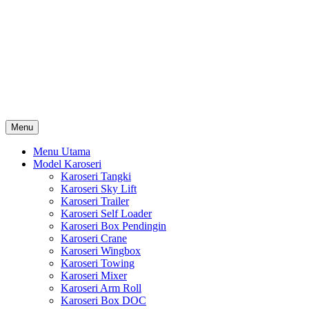
Skip
Karoseri Mobil & Truck KenKa
to
Info Harga Karoseri Mobil & Truck : Karoseri Box Pendingin,
content
Karoseri Self Loader, Karoseri Mixer, Karoseri Trailer, Karoseri
Tangki, Karoseri Mobil Toko, Karoseri Food Truck, Karoseri
Wingbox, Karoseri Towing, Karoseri Arm Roll, Karoseri Skylift,
Karoseri Crane, Karoseri Box Besi, Karoseri Bak Besi, Karoseri
Bak Kayu, Karoseri Dump Truck … dll
Menu
Menu Utama
Model Karoseri
Karoseri Tangki
Karoseri Sky Lift
Karoseri Trailer
Karoseri Self Loader
Karoseri Box Pendingin
Karoseri Crane
Karoseri Wingbox
Karoseri Towing
Karoseri Mixer
Karoseri Arm Roll
Karoseri Box DOC