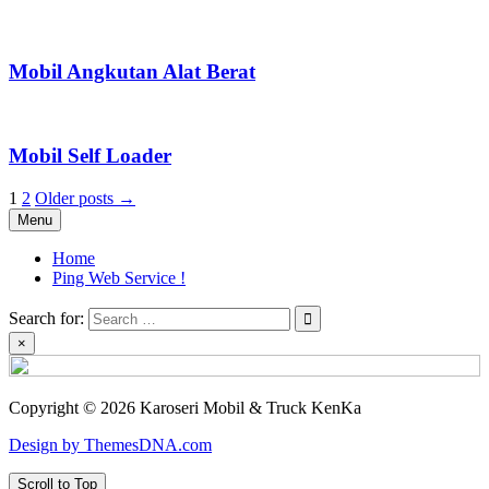
Mobil Angkutan Alat Berat
Mobil Self Loader
Posts
1
2
Older posts →
Menu
pagination
Home
Ping Web Service !
Search for:
×
Copyright © 2026 Karoseri Mobil & Truck KenKa
Design by ThemesDNA.com
Scroll to Top