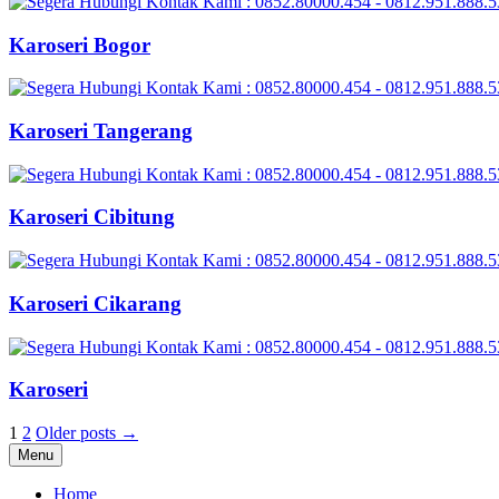
Karoseri Bogor
Karoseri Tangerang
Karoseri Cibitung
Karoseri Cikarang
Karoseri
Posts
1
2
Older posts →
Menu
pagination
Home