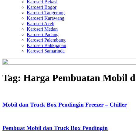
Karoseri Bekasi
Karoseri Bogor
Karoseri Tangerang
Karoseri Karawang
Karoseri Aceh
Karoseri Medan
Karoseri Padang
Karoseri Palembang
Karoseri Balikpapan
Karoseri Samarinda
Tag:
Harga Pembuatan Mobil da
Mobil dan Truck Box Pendingin Freezer – Chiller
Pembuat Mobil dan Truck Box Pendingin