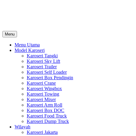
Skip
Karoseri Mobil & Truck KenKa
to
Info Harga Karoseri Mobil & Truck : Karoseri Box Pendingin, Karoser
content
Towing, Karoseri Arm Roll, Karoseri Skylift, Karoseri Crane, Karos
Menu
Menu Utama
Model Karoseri
Karoseri Tangki
Karoseri Sky Lift
Karoseri Trailer
Karoseri Self Loader
Karoseri Box Pendingin
Karoseri Crane
Karoseri Wingbox
Karoseri Towing
Karoseri Mixer
Karoseri Arm Roll
Karoseri Box DOC
Karoseri Food Truck
Karoseri Dump Truck
Wilayah
Karoseri Jakarta