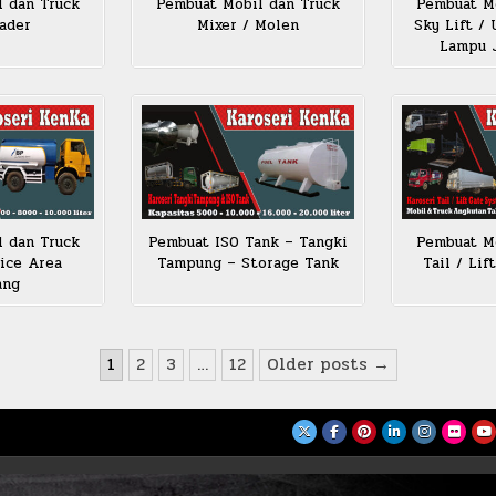
l dan Truck
Pembuat Mobil dan Truck
Pembuat Mo
ader
Mixer / Molen
Sky Lift /
Lampu J
l dan Truck
Pembuat ISO Tank – Tangki
Pembuat Mo
ice Area
Tampung – Storage Tank
Tail / Li
ang
1
2
3
…
12
Older posts →