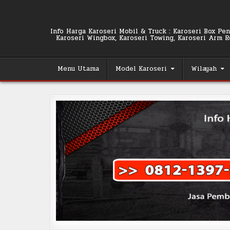
Skip
to
content
Info Harga Karoseri Mobil & Truck : Karoseri Box Pend
Karoseri Wingbox, Karoseri Towing, Karoseri Arm Rol
Menu Utama
Model Karoseri
Wilayah