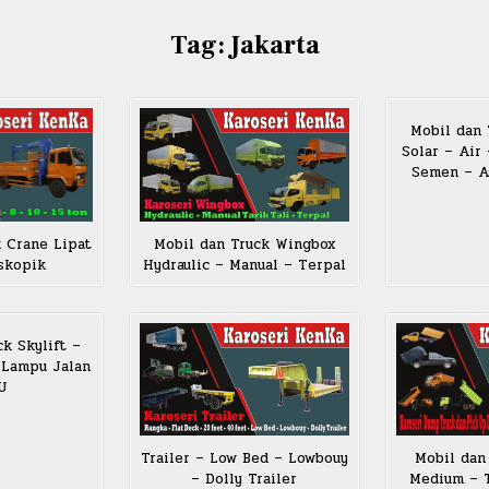
Tag:
Jakarta
Mobil dan 
Solar – Air
Semen – As
 Crane Lipat
Mobil dan Truck Wingbox
skopik
Hydraulic – Manual – Terpal
k Skylift –
 Lampu Jalan
JU
Trailer – Low Bed – Lowbouy
Mobil dan
– Dolly Trailer
Medium – T