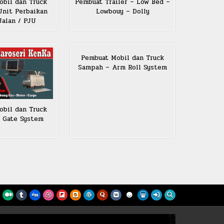
Pembuat Trailer – Low Bed –
bil dan Truck
Lowbouy – Dolly
 Unit Perbaikan
alan / PJU
Pembuat Mobil dan Truck
Sampah – Arm Roll System
bil dan Truck
ft Gate System