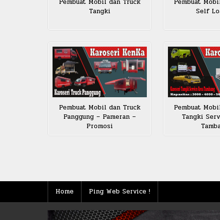
Pembuat Mobil dan Truck
Pembuat Mobi
Tangki
Self Lo
Pembuat Mobi
Pembuat Mobil dan Truck
Tangki Serv
Panggung – Pameran –
Tamb
Promosi
Posts
pagination
Home
Ping Web Service !