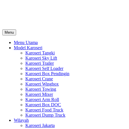
Skip
Karoseri Mobil & Truck KenKa
to
Info Harga Karoseri Mobil & Truck : Karoseri Box Pendingin, Karoser
content
Towing, Karoseri Arm Roll, Karoseri Skylift, Karoseri Crane, Karos
Menu
Menu Utama
Model Karoseri
Karoseri Tangki
Karoseri Sky Lift
Karoseri Trailer
Karoseri Self Loader
Karoseri Box Pendingin
Karoseri Crane
Karoseri Wingbox
Karoseri Towing
Karoseri Mixer
Karoseri Arm Roll
Karoseri Box DOC
Karoseri Food Truck
Karoseri Dump Truck
Wilayah
Karoseri Jakarta