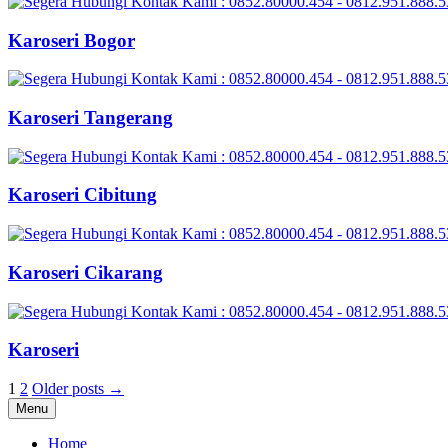
Karoseri Bogor
Karoseri Tangerang
Karoseri Cibitung
Karoseri Cikarang
Karoseri
Posts
1
2
Older posts →
Menu
pagination
Home