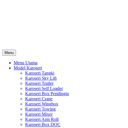
Skip
Karoseri Mobil & Truck KenKa
to
Info Harga Karoseri Mobil & Truck : Karoseri Box Pendingin,
content
Karoseri Self Loader, Karoseri Mixer, Karoseri Trailer, Karoseri
Tangki, Karoseri Mobil Toko, Karoseri Food Truck, Karoseri
Wingbox, Karoseri Towing, Karoseri Arm Roll, Karoseri Skylift,
Karoseri Crane, Karoseri Box Besi, Karoseri Bak Besi, Karoseri
Bak Kayu, Karoseri Dump Truck … dll
Menu
Menu Utama
Model Karoseri
Karoseri Tangki
Karoseri Sky Lift
Karoseri Trailer
Karoseri Self Loader
Karoseri Box Pendingin
Karoseri Crane
Karoseri Wingbox
Karoseri Towing
Karoseri Mixer
Karoseri Arm Roll
Karoseri Box DOC