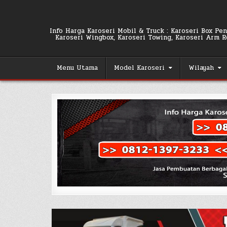
Skip
to
content
Info Harga Karoseri Mobil & Truck : Karoseri Box Pend
Karoseri Wingbox, Karoseri Towing, Karoseri Arm Rol
Menu Utama
Model Karoseri
Wilayah