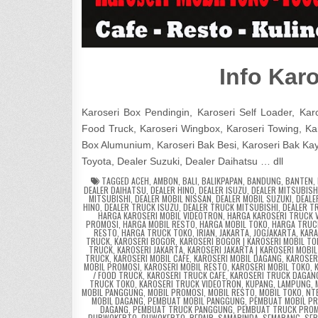
Info Kar
Karoseri Box Pendingin, Karoseri Self Loader, Karos
Food Truck, Karoseri Wingbox, Karoseri Towing, Karo
Box Alumunium, Karoseri Bak Besi, Karoseri Bak Kayu
Toyota, Dealer Suzuki, Dealer Daihatsu … dll
TAGGED
ACEH
,
AMBON
,
BALI
,
BALIKPAPAN
,
BANDUNG
,
BANTEN
,
DEALER DAIHATSU
,
DEALER HINO
,
DEALER ISUZU
,
DEALER MITSUBISH
MITSUBISHI
,
DEALER MOBIL NISSAN
,
DEALER MOBIL SUZUKI
,
DEALE
HINO
,
DEALER TRUCK ISUZU
,
DEALER TRUCK MITSUBISHI
,
DEALER T
HARGA KAROSERI MOBIL VIDEOTRON
,
HARGA KAROSERI TRUCK 
PROMOSI
,
HARGA MOBIL RESTO
,
HARGA MOBIL TOKO
,
HARGA TRUC
RESTO
,
HARGA TRUCK TOKO
,
IRIAN
,
JAKARTA
,
JOGJAKARTA
,
KAR
TRUCK
,
KAROSERI BOGOR
,
KAROSERI BOGOR | KAROSERI MOBIL TO
TRUCK
,
KAROSERI JAKARTA
,
KAROSERI JAKARTA | KAROSERI MOBI
TRUCK
,
KAROSERI MOBIL CAFE
,
KAROSERI MOBIL DAGANG
,
KAROSER
MOBIL PROMOSI
,
KAROSERI MOBIL RESTO
,
KAROSERI MOBIL TOKO
,
/ FOOD TRUCK
,
KAROSERI TRUCK CAFE
,
KAROSERI TRUCK DAGAN
TRUCK TOKO
,
KAROSERI TRUCK VIDEOTRON
,
KUPANG
,
LAMPUNG
,
MOBIL PANGGUNG
,
MOBIL PROMOSI
,
MOBIL RESTO
,
MOBIL TOKO
,
NT
MOBIL DAGANG
,
PEMBUAT MOBIL PANGGUNG
,
PEMBUAT MOBIL P
DAGANG
,
PEMBUAT TRUCK PANGGUNG
,
PEMBUAT TRUCK PROM
PURWOKERTO
,
PUWOKERTO
,
REPAIR
,
SAMARINDA
,
SEMARANG
,
SE