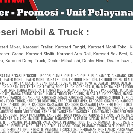
oseri Mobil & Truck :
eri Mixer, Karoseri Trailer, Karoseri Tangki, Karoseri Mobil Toko, K
seri Crane, Karoseri Skylift, Karoseri Arm Roll, Karoseri Box Besi, K
, Karoseri Dump Truck, Dealer Mitsubishi, Dealer Hino, Dealer Isuzu,
BATAM
,
BEKASI
,
BENGKULU
,
BOGOR
,
CIAMIS
,
CIBITUNG
,
CIBUBUR
,
CIKAMPEK
,
CIKARANG
,
CI
I
,
DEALER MOBIL
,
DEALER MOBIL DAIHATSU
,
DEALER MOBIL HINO
,
DEALER MOBIL ISUZU
,
DEALE
R MOBIL TOYOTA
,
DEALER NISSAN
,
DEALER SUZUKI
,
DEALER TOYOTA
,
DEALER TRUCK
,
DEALER
RUCK NISSAN
,
DEALER TRUCK TOYOTA
,
FOOD TRUCK
,
GORONTALO
,
HALMAHERA
,
HARGA FOOD
VIDEOTRON
,
HARGA MOBIL CAFE
,
HARGA MOBIL DAGANG
,
HARGA MOBIL PANGGUNG
,
HARGA M
K CAFE
,
HARGA TRUCK DAGANG
,
HARGA TRUCK PANGGUNG
,
HARGA TRUCK PROMOSI
,
HARGA
AWANG
,
KAROSERI BANDUNG
,
KAROSERI BEKASI
,
KAROSERI BEKASI | KAROSERI MOBIL TOKO /
KO / FOOD TRUCK
,
KAROSERI CIBITUNG
,
KAROSERI CIKAMPEK
,
KAROSERI CIKARANG
,
KAROSER
L TOKO / FOOD TRUCK
,
KAROSERI KARAWANG
,
KAROSERI KARAWANG | KAROSERI MOBIL TOKO 
I MOBIL DAN TRUCK INDONESIA
,
KAROSERI MOBIL PAMERAN
,
KAROSERI MOBIL PANGGUNG
,
K
KAROSERI MOBIL VIDEOTRON
,
KAROSERI TANGERANG
,
KAROSERI TANGERANG | KAROSERI MOB
G
,
KAROSERI TRUCK PANGGUNG
,
KAROSERI TRUCK PROMOSI
,
KAROSERI TRUCK RESTO
,
KAR
MAKASAR
,
MALANG
,
MALUKU
,
MANADO
,
MANOKWARI
,
MARAUKE
,
MEDAN
,
MOBIL CAFE
,
MOBIL D
B
,
NTT
,
PADANG
,
PALEMBANG
,
PALU
,
PAPUA
,
PEMBUAT FOOD TRUCK
,
PEMBUAT MOBIL CAFE
,
ROMOSI
,
PEMBUAT MOBIL RESTO
,
PEMBUAT MOBIL TOKO
,
PEMBUAT TRUCK CAFE
,
PEMBUAT 
OSI
,
PEMBUAT TRUCK RESTO
,
PEMBUAT TRUCK TOKO
,
PERBAIKAN
,
PONTIANAK
,
PURWAKAR
RANG
,
SERVICE
,
SOLO
,
SUBANG
,
SUMBAWA
,
SURABAYA
,
TAMBUN
,
TANGERANG
,
TASIKMALAYA
,