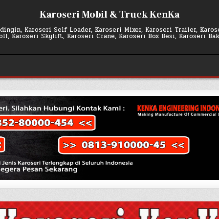
Karoseri Mobil & Truck KenKa
ingin, Karoseri Self Loader, Karoseri Mixer, Karoseri Trailer, Karo
l, Karoseri Skylift, Karoseri Crane, Karoseri Box Besi, Karoseri Ba