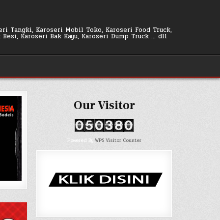
seri Tangki, Karoseri Mobil Toko, Karoseri Food Truck,
k Besi, Karoseri Bak Kayu, Karoseri Dump Truck … dll
Our Visitor
Powered By
WPS Visitor Counter