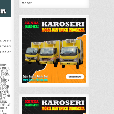
Motor
aroseri
aroseri
 Dealer
REBON
,
R MOBIL
 TRUCK
 TRUCK
,
OBIL
 TRUCK
 FOOD
I FOOD
/ FOOD
AROSERI
IL TOKO
OSERI
AGANG
,
PEMBUAT
TRUCK
TA
,
TEGAL
,