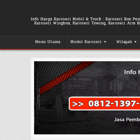
Skip
to
content
Info Harga Karoseri Mobil & Truck : Karoseri Box Pend
Karoseri Wingbox, Karoseri Towing, Karoseri Arm Rol
Menu Utama
Model Karoseri
Wilayah