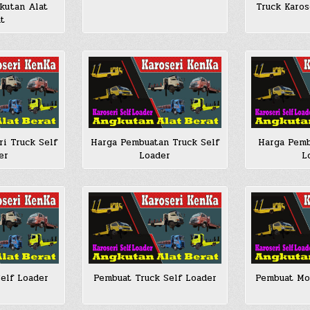
kutan Alat
Truck Karos
t
i Truck Self
Harga Pembuatan Truck Self
Harga Pemb
er
Loader
L
elf Loader
Pembuat Truck Self Loader
Pembuat Mob