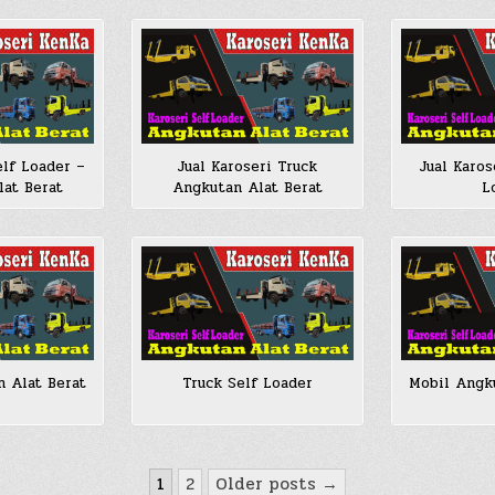
lf Loader –
Jual Karoseri Truck
Jual Karos
lat Berat
Angkutan Alat Berat
L
n Alat Berat
Truck Self Loader
Mobil Angku
1
2
Older posts →