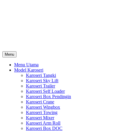
Skip
Karoseri Mobil & Truck KenKa
to
Info Harga Karoseri Mobil & Truck : Karoseri Box Pendingin,
content
Karoseri Self Loader, Karoseri Mixer, Karoseri Trailer, Karoseri
Tangki, Karoseri Mobil Toko, Karoseri Food Truck, Karoseri
Wingbox, Karoseri Towing, Karoseri Arm Roll, Karoseri Skylift,
Karoseri Crane, Karoseri Box Besi, Karoseri Bak Besi, Karoseri
Bak Kayu, Karoseri Dump Truck … dll
Menu
Menu Utama
Model Karoseri
Karoseri Tangki
Karoseri Sky Lift
Karoseri Trailer
Karoseri Self Loader
Karoseri Box Pendingin
Karoseri Crane
Karoseri Wingbox
Karoseri Towing
Karoseri Mixer
Karoseri Arm Roll
Karoseri Box DOC