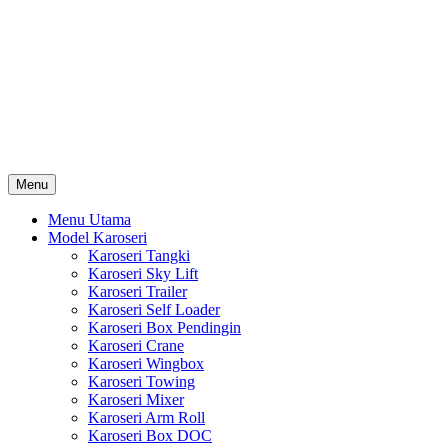
Skip
Karoseri Mobil & Truck KenKa
to
Info Harga Karoseri Mobil & Truck : Karoseri Box Pendingin,
content
Karoseri Self Loader, Karoseri Mixer, Karoseri Trailer, Karoseri
Tangki, Karoseri Mobil Toko, Karoseri Food Truck, Karoseri
Wingbox, Karoseri Towing, Karoseri Arm Roll, Karoseri Skylift,
Karoseri Crane, Karoseri Box Besi, Karoseri Bak Besi, Karoseri
Bak Kayu, Karoseri Dump Truck … dll
Menu
Menu Utama
Model Karoseri
Karoseri Tangki
Karoseri Sky Lift
Karoseri Trailer
Karoseri Self Loader
Karoseri Box Pendingin
Karoseri Crane
Karoseri Wingbox
Karoseri Towing
Karoseri Mixer
Karoseri Arm Roll
Karoseri Box DOC