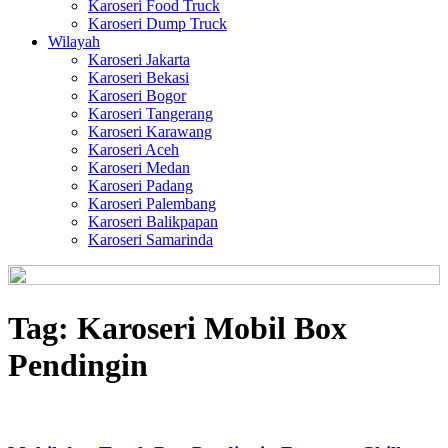
Karoseri Food Truck
Karoseri Dump Truck
Wilayah
Karoseri Jakarta
Karoseri Bekasi
Karoseri Bogor
Karoseri Tangerang
Karoseri Karawang
Karoseri Aceh
Karoseri Medan
Karoseri Padang
Karoseri Palembang
Karoseri Balikpapan
Karoseri Samarinda
Tag:
Karoseri Mobil Box
Pendingin