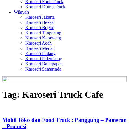
Karoseri Food Truck
Karoseri Dump Truck
Wilayah
Karoseri Jakarta
Karoseri Bekasi
Karoseri Bogor
Karoseri Tangerang
Karoseri Karawang
Karoseri Aceh
Karoseri Medan
Karoseri Padang
Karoseri Palembang
Karoseri Balikpapan
Karoseri Samarinda
Tag:
Karoseri Truck Cafe
Mobil Toko dan Food Truck : Panggung – Pameran
– Promosi