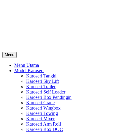
Skip
Karoseri Mobil & Truck KenKa
to
Info Harga Karoseri Mobil & Truck : Karoseri Box Pendingin,
content
Karoseri Self Loader, Karoseri Mixer, Karoseri Trailer, Karoseri
Tangki, Karoseri Mobil Toko, Karoseri Food Truck, Karoseri
Wingbox, Karoseri Towing, Karoseri Arm Roll, Karoseri Skylift,
Karoseri Crane, Karoseri Box Besi, Karoseri Bak Besi, Karoseri
Bak Kayu, Karoseri Dump Truck … dll
Menu
Menu Utama
Model Karoseri
Karoseri Tangki
Karoseri Sky Lift
Karoseri Trailer
Karoseri Self Loader
Karoseri Box Pendingin
Karoseri Crane
Karoseri Wingbox
Karoseri Towing
Karoseri Mixer
Karoseri Arm Roll
Karoseri Box DOC