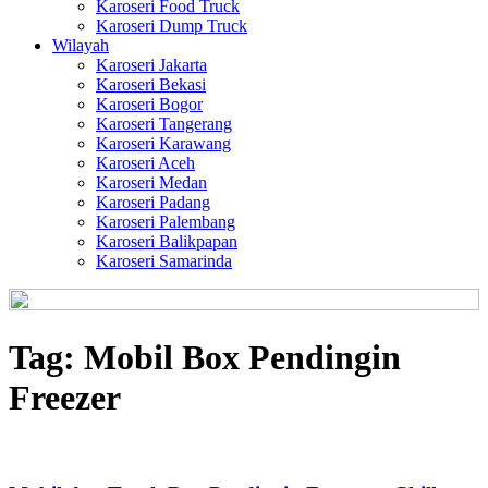
Karoseri Food Truck
Karoseri Dump Truck
Wilayah
Karoseri Jakarta
Karoseri Bekasi
Karoseri Bogor
Karoseri Tangerang
Karoseri Karawang
Karoseri Aceh
Karoseri Medan
Karoseri Padang
Karoseri Palembang
Karoseri Balikpapan
Karoseri Samarinda
Tag:
Mobil Box Pendingin
Freezer