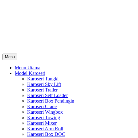
Skip
Karoseri Mobil & Truck KenKa
to
Info Harga Karoseri Mobil & Truck : Karoseri Box Pendingin,
content
Karoseri Self Loader, Karoseri Mixer, Karoseri Trailer, Karoseri
Tangki, Karoseri Mobil Toko, Karoseri Food Truck, Karoseri
Wingbox, Karoseri Towing, Karoseri Arm Roll, Karoseri Skylift,
Karoseri Crane, Karoseri Box Besi, Karoseri Bak Besi, Karoseri
Bak Kayu, Karoseri Dump Truck … dll
Menu
Menu Utama
Model Karoseri
Karoseri Tangki
Karoseri Sky Lift
Karoseri Trailer
Karoseri Self Loader
Karoseri Box Pendingin
Karoseri Crane
Karoseri Wingbox
Karoseri Towing
Karoseri Mixer
Karoseri Arm Roll
Karoseri Box DOC