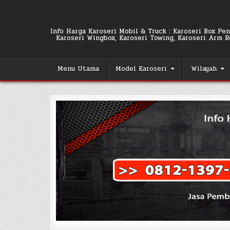
Skip
to
content
Info Harga Karoseri Mobil & Truck : Karoseri Box Pend
Karoseri Wingbox, Karoseri Towing, Karoseri Arm Rol
Menu Utama
Model Karoseri
Wilayah