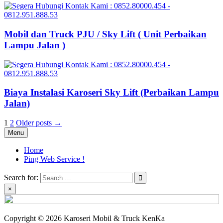
Mobil dan Truck PJU / Sky Lift ( Unit Perbaikan
Lampu Jalan )
Biaya Instalasi Karoseri Sky Lift (Perbaikan Lampu
Jalan)
Posts
1
2
Older posts →
Menu
pagination
Home
Ping Web Service !
Search for:
×
Copyright © 2026 Karoseri Mobil & Truck KenKa