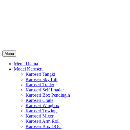
Skip
Karoseri Mobil & Truck KenKa
to
Info Harga Karoseri Mobil & Truck : Karoseri Box Pendingin,
content
Karoseri Self Loader, Karoseri Mixer, Karoseri Trailer, Karoseri
Tangki, Karoseri Mobil Toko, Karoseri Food Truck, Karoseri
Wingbox, Karoseri Towing, Karoseri Arm Roll, Karoseri Skylift,
Karoseri Crane, Karoseri Box Besi, Karoseri Bak Besi, Karoseri
Bak Kayu, Karoseri Dump Truck … dll
Menu
Menu Utama
Model Karoseri
Karoseri Tangki
Karoseri Sky Lift
Karoseri Trailer
Karoseri Self Loader
Karoseri Box Pendingin
Karoseri Crane
Karoseri Wingbox
Karoseri Towing
Karoseri Mixer
Karoseri Arm Roll
Karoseri Box DOC