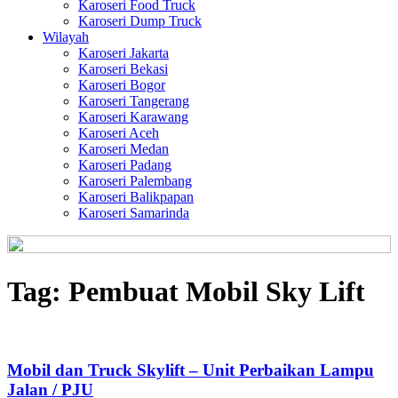
Karoseri Food Truck
Karoseri Dump Truck
Wilayah
Karoseri Jakarta
Karoseri Bekasi
Karoseri Bogor
Karoseri Tangerang
Karoseri Karawang
Karoseri Aceh
Karoseri Medan
Karoseri Padang
Karoseri Palembang
Karoseri Balikpapan
Karoseri Samarinda
Tag:
Pembuat Mobil Sky Lift
Mobil dan Truck Skylift – Unit Perbaikan Lampu
Jalan / PJU