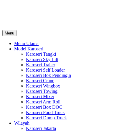
Skip
Karoseri Mobil & Truck KenKa
to
Info Harga Karoseri Mobil & Truck : Karoseri Box Pendingin, Karoser
content
Towing, Karoseri Arm Roll, Karoseri Skylift, Karoseri Crane, Karos
Menu
Menu Utama
Model Karoseri
Karoseri Tangki
Karoseri Sky Lift
Karoseri Trailer
Karoseri Self Loader
Karoseri Box Pendingin
Karoseri Crane
Karoseri Wingbox
Karoseri Towing
Karoseri Mixer
Karoseri Arm Roll
Karoseri Box DOC
Karoseri Food Truck
Karoseri Dump Truck
Wilayah
Karoseri Jakarta