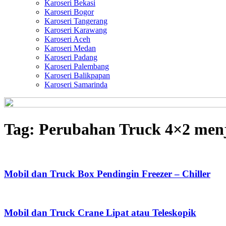
Karoseri Bekasi
Karoseri Bogor
Karoseri Tangerang
Karoseri Karawang
Karoseri Aceh
Karoseri Medan
Karoseri Padang
Karoseri Palembang
Karoseri Balikpapan
Karoseri Samarinda
Tag:
Perubahan Truck 4×2 menj
Mobil dan Truck Box Pendingin Freezer – Chiller
Mobil dan Truck Crane Lipat atau Teleskopik