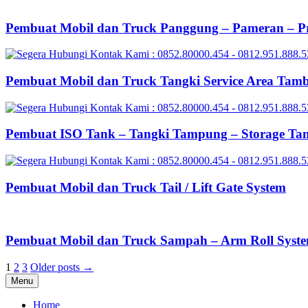
Pembuat Mobil dan Truck Panggung – Pameran – P
Pembuat Mobil dan Truck Tangki Service Area Tam
Pembuat ISO Tank – Tangki Tampung – Storage Ta
Pembuat Mobil dan Truck Tail / Lift Gate System
Pembuat Mobil dan Truck Sampah – Arm Roll Syst
Posts
1
2
3
Older posts →
Menu
pagination
Home