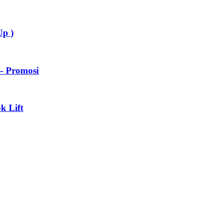
Up )
– Promosi
k Lift