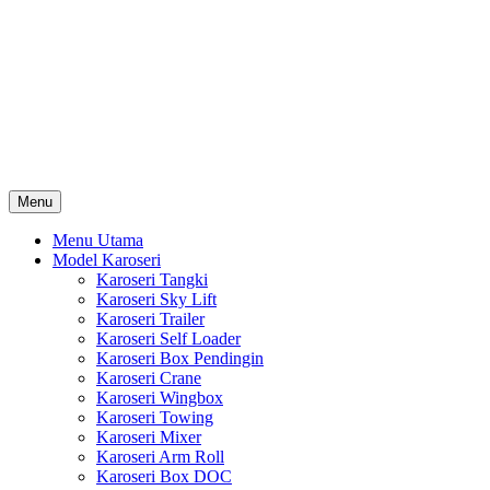
Skip
Karoseri Mobil & Truck KenKa
to
Info Harga Karoseri Mobil & Truck : Karoseri Box Pendingin,
content
Karoseri Self Loader, Karoseri Mixer, Karoseri Trailer, Karoseri
Tangki, Karoseri Mobil Toko, Karoseri Food Truck, Karoseri
Wingbox, Karoseri Towing, Karoseri Arm Roll, Karoseri Skylift,
Karoseri Crane, Karoseri Box Besi, Karoseri Bak Besi, Karoseri
Bak Kayu, Karoseri Dump Truck … dll
Menu
Menu Utama
Model Karoseri
Karoseri Tangki
Karoseri Sky Lift
Karoseri Trailer
Karoseri Self Loader
Karoseri Box Pendingin
Karoseri Crane
Karoseri Wingbox
Karoseri Towing
Karoseri Mixer
Karoseri Arm Roll
Karoseri Box DOC