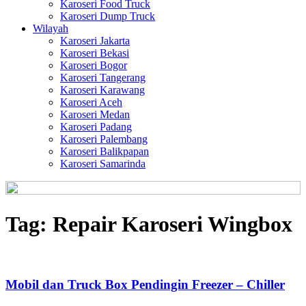
Karoseri Food Truck
Karoseri Dump Truck
Wilayah
Karoseri Jakarta
Karoseri Bekasi
Karoseri Bogor
Karoseri Tangerang
Karoseri Karawang
Karoseri Aceh
Karoseri Medan
Karoseri Padang
Karoseri Palembang
Karoseri Balikpapan
Karoseri Samarinda
Tag:
Repair Karoseri Wingbox
Mobil dan Truck Box Pendingin Freezer – Chiller