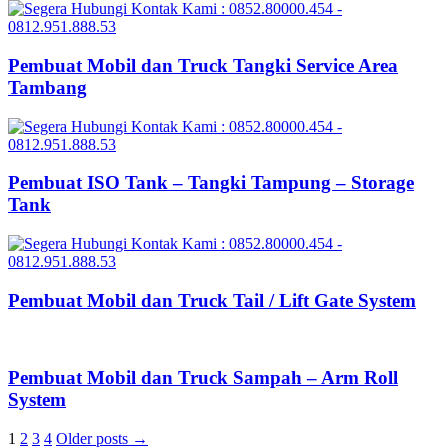
Pembuat Mobil dan Truck Tangki Service Area
Tambang
Pembuat ISO Tank – Tangki Tampung – Storage
Tank
Pembuat Mobil dan Truck Tail / Lift Gate System
Pembuat Mobil dan Truck Sampah – Arm Roll
System
Posts
1
2
3
4
Older posts →