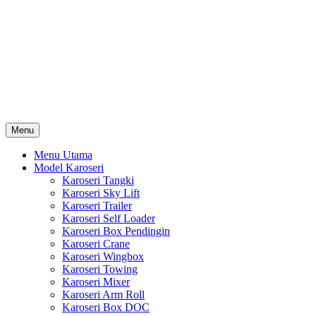
Skip
Karoseri Mobil & Truck KenKa
to
Info Harga Karoseri Mobil & Truck : Karoseri Box Pendingin,
content
Karoseri Self Loader, Karoseri Mixer, Karoseri Trailer, Karoseri
Tangki, Karoseri Mobil Toko, Karoseri Food Truck, Karoseri
Wingbox, Karoseri Towing, Karoseri Arm Roll, Karoseri Skylift,
Karoseri Crane, Karoseri Box Besi, Karoseri Bak Besi, Karoseri
Bak Kayu, Karoseri Dump Truck … dll
Menu
Menu Utama
Model Karoseri
Karoseri Tangki
Karoseri Sky Lift
Karoseri Trailer
Karoseri Self Loader
Karoseri Box Pendingin
Karoseri Crane
Karoseri Wingbox
Karoseri Towing
Karoseri Mixer
Karoseri Arm Roll
Karoseri Box DOC