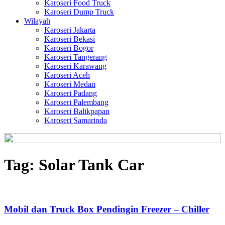
Karoseri Food Truck
Karoseri Dump Truck
Wilayah
Karoseri Jakarta
Karoseri Bekasi
Karoseri Bogor
Karoseri Tangerang
Karoseri Karawang
Karoseri Aceh
Karoseri Medan
Karoseri Padang
Karoseri Palembang
Karoseri Balikpapan
Karoseri Samarinda
Tag:
Solar Tank Car
Mobil dan Truck Box Pendingin Freezer – Chiller