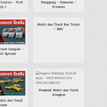
ronton – Pick
Panggung – Pameran –
Up )
Promosi
Mobil dan Truck Box Toilet
– MKC
Truck Sampah –
ll System
Pembuat Mobil dan Truck
Wingbox
bil dan Truck
rane