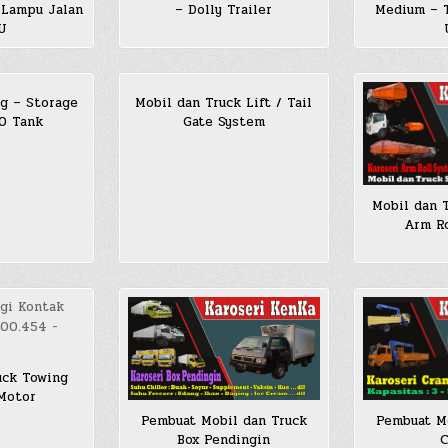
– Dolly Trailer
Medium – T
 Lampu Jalan
JU
g – Storage
Mobil dan Truck Lift / Tail
SO Tank
Gate System
Mobil dan 
Arm Ro
uck Towing
 Motor
Pembuat Mobil dan Truck
Pembuat Mo
Box Pendingin
C