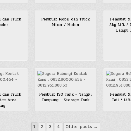
l dan Truck
Pembuat Mobil dan Truck
Pembuat Mo
ader
Mixer / Molen
Sky Lift /
Lampu J
l dan Truck
Pembuat ISO Tank – Tangki
Pembuat Mo
ice Area
Tampung – Storage Tank
Tail / Li
ang
1
2
3
4
Older posts →