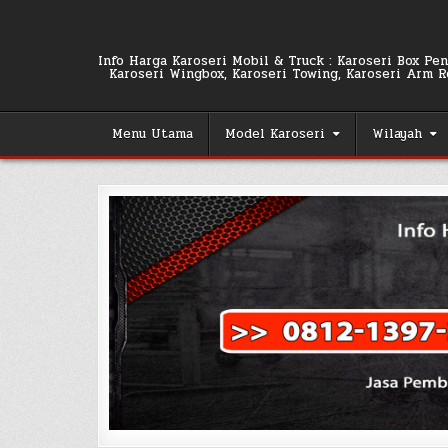
Skip
to
content
Info Harga Karoseri Mobil & Truck : Karoseri Box Pend
Karoseri Wingbox, Karoseri Towing, Karoseri Arm Rol
Menu Utama
Model Karoseri
Wilayah