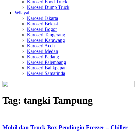
Karoseri Food Truck
Karoseri Dump Truck
Wilayah
Karoseri Jakarta
Karoseri Bekasi
Karoseri Bogor
Karoseri Tangerang
Karoseri Karawang
Karoseri Aceh
Karoseri Medan
Karoseri Padang
Karoseri Palembang
Karoseri Balikpapan
Karoseri Samarinda
Tag:
tangki Tampung
Mobil dan Truck Box Pendingin Freezer – Chiller