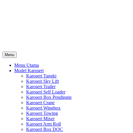
Skip
Karoseri Mobil & Truck KenKa
to
Info Harga Karoseri Mobil & Truck : Karoseri Box Pendingin,
content
Karoseri Self Loader, Karoseri Mixer, Karoseri Trailer, Karoseri
Tangki, Karoseri Mobil Toko, Karoseri Food Truck, Karoseri
Wingbox, Karoseri Towing, Karoseri Arm Roll, Karoseri Skylift,
Karoseri Crane, Karoseri Box Besi, Karoseri Bak Besi, Karoseri
Bak Kayu, Karoseri Dump Truck … dll
Menu
Menu Utama
Model Karoseri
Karoseri Tangki
Karoseri Sky Lift
Karoseri Trailer
Karoseri Self Loader
Karoseri Box Pendingin
Karoseri Crane
Karoseri Wingbox
Karoseri Towing
Karoseri Mixer
Karoseri Arm Roll
Karoseri Box DOC