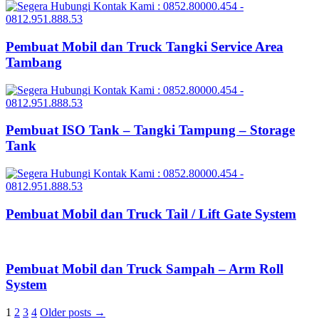
Pembuat Mobil dan Truck Tangki Service Area
Tambang
Pembuat ISO Tank – Tangki Tampung – Storage
Tank
Pembuat Mobil dan Truck Tail / Lift Gate System
Pembuat Mobil dan Truck Sampah – Arm Roll
System
Posts
1
2
3
4
Older posts →