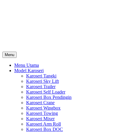
Skip
Karoseri Mobil & Truck KenKa
to
Info Harga Karoseri Mobil & Truck : Karoseri Box Pendingin,
content
Karoseri Self Loader, Karoseri Mixer, Karoseri Trailer, Karoseri
Tangki, Karoseri Mobil Toko, Karoseri Food Truck, Karoseri
Wingbox, Karoseri Towing, Karoseri Arm Roll, Karoseri Skylift,
Karoseri Crane, Karoseri Box Besi, Karoseri Bak Besi, Karoseri
Bak Kayu, Karoseri Dump Truck … dll
Menu
Menu Utama
Model Karoseri
Karoseri Tangki
Karoseri Sky Lift
Karoseri Trailer
Karoseri Self Loader
Karoseri Box Pendingin
Karoseri Crane
Karoseri Wingbox
Karoseri Towing
Karoseri Mixer
Karoseri Arm Roll
Karoseri Box DOC