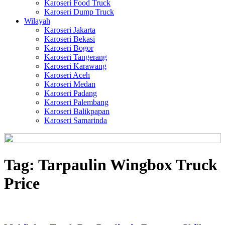
Karoseri Food Truck
Karoseri Dump Truck
Wilayah
Karoseri Jakarta
Karoseri Bekasi
Karoseri Bogor
Karoseri Tangerang
Karoseri Karawang
Karoseri Aceh
Karoseri Medan
Karoseri Padang
Karoseri Palembang
Karoseri Balikpapan
Karoseri Samarinda
Tag:
Tarpaulin Wingbox Truck
Price