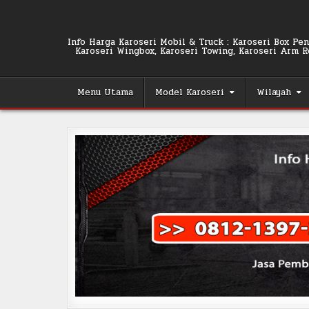
Skip
to
content
Info Harga Karoseri Mobil & Truck : Karoseri Box Pend
Karoseri Wingbox, Karoseri Towing, Karoseri Arm Rol
Menu Utama
Model Karoseri
Wilayah