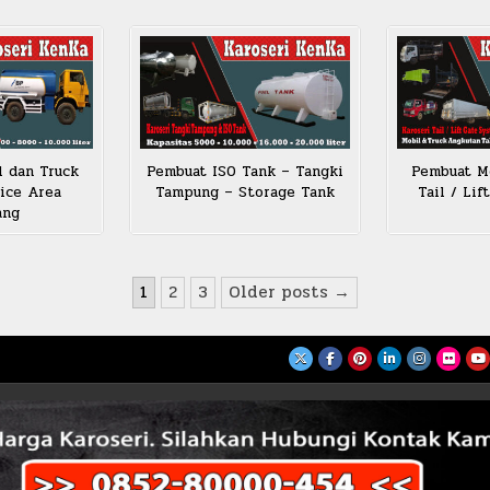
l dan Truck
Pembuat ISO Tank – Tangki
Pembuat Mo
ice Area
Tampung – Storage Tank
Tail / Li
ang
1
2
3
Older posts →