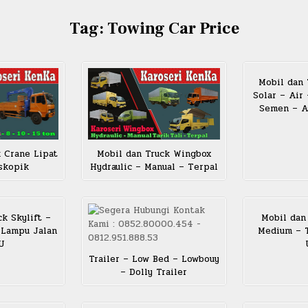
Tag:
Towing Car Price
Mobil dan 
Solar – Air
Semen – As
 Crane Lipat
Mobil dan Truck Wingbox
skopik
Hydraulic – Manual – Terpal
k Skylift –
Mobil dan
 Lampu Jalan
Medium – T
JU
Trailer – Low Bed – Lowbouy
– Dolly Trailer