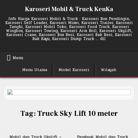
Skip
Karoseri Mobil & Truck KenKa
to
content
Info Harga Karoseri Mobil & Truck : Karoseri Box Pendingin,
Karoseri Self Loader, Karoseri Mixer, Karoseri Trailer, Karoseri
Tangki, Karoseri Mobil Toko, Karoseri Food Truck, Karoseri
Wingbox, Karoseri Towing, Karoseri Arm Roll, Karoseri Skylift,
Karoseri Crane, Karoseri Box Besi, Karoseri Bak Besi, Karoseri
Bak Kayu, Karoseri Dump Truck … dll
Menu
Menu Utama
Model Karoseri
Wilayah
Tag:
Truck Sky Lift 10 meter
Mobil dan Truck Skylift –
Pembuat Mobil dan Truck