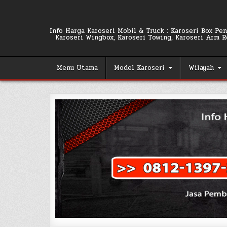
Skip
to
content
Info Harga Karoseri Mobil & Truck : Karoseri Box Pend
Karoseri Wingbox, Karoseri Towing, Karoseri Arm Rol
Menu Utama
Model Karoseri
Wilayah