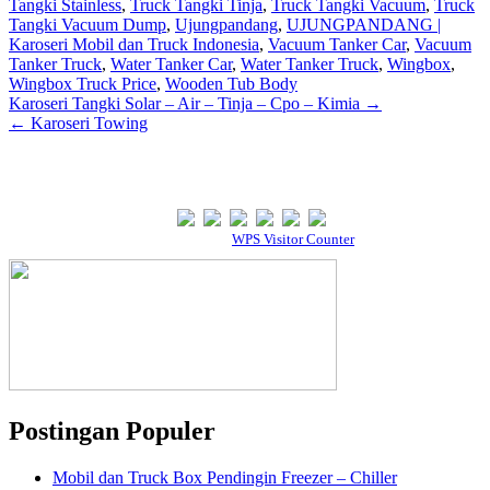
Tangki Stainless
,
Truck Tangki Tinja
,
Truck Tangki Vacuum
,
Truck
Tangki Vacuum Dump
,
Ujungpandang
,
UJUNGPANDANG |
Karoseri Mobil dan Truck Indonesia
,
Vacuum Tanker Car
,
Vacuum
Tanker Truck
,
Water Tanker Car
,
Water Tanker Truck
,
Wingbox
,
Wingbox Truck Price
,
Wooden Tub Body
Post
Karoseri Tangki Solar – Air – Tinja – Cpo – Kimia →
← Karoseri Towing
navigation
Our Visitor
Powered By
WPS Visitor Counter
Postingan Populer
Mobil dan Truck Box Pendingin Freezer – Chiller