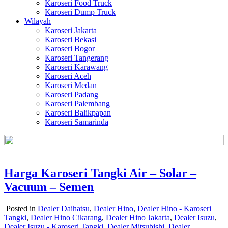
Karoseri Food Truck
Karoseri Dump Truck
Wilayah
Karoseri Jakarta
Karoseri Bekasi
Karoseri Bogor
Karoseri Tangerang
Karoseri Karawang
Karoseri Aceh
Karoseri Medan
Karoseri Padang
Karoseri Palembang
Karoseri Balikpapan
Karoseri Samarinda
Harga Karoseri Tangki Air – Solar –
Vacuum – Semen
Posted in
Dealer Daihatsu
,
Dealer Hino
,
Dealer Hino - Karoseri
Tangki
,
Dealer Hino Cikarang
,
Dealer Hino Jakarta
,
Dealer Isuzu
,
Dealer Isuzu - Karoseri Tangki
,
Dealer Mitsubishi
,
Dealer