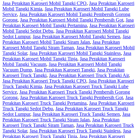
Jasa Perakitan Karoseri Mobil Tangki CPO
,
Jasa Perakitan Karoseri
Mobil Tangki Kimia
,
Jasa Perakitan Karoseri Mobil Tangki Lube
Service
,
Jasa Perakitan Karoseri Mobil Tangki Pembersih Gorong
Gorong
,
Jasa Perakitan Karoseri Mobil Tangki Pembersih Got
,
Jasa
Perakitan Karoseri Mobil Tangki Pertamina
,
Jasa Perakitan Karoseri
Mobil Tangki Sedot Debu
,
Jasa Perakitan Karoseri Mobil Tangki
Sedot Lumpur
,
Jasa Perakitan Karoseri Mobil Tangki Semen
,
Jasa
Perakitan Karoseri Mobil Tangki Siram Jalan
,
Jasa Perakitan
Karoseri Mobil Tangki Siram Taman
,
Jasa Perakitan Karoseri Mobil
Tangki Solar
,
Jasa Perakitan Karoseri Mobil Tangki Stainless
,
Jasa
Perakitan Karoseri Mobil Tangki Tinja
,
Jasa Perakitan Karoseri
Mobil Tangki Vacuum
,
Jasa Perakitan Karoseri Mobil Tangki
Vacuum Dump
,
Jasa Perakitan Karoseri Tangki
,
Jasa Perakitan
Karoseri Truck Tangki
,
Jasa Perakitan Karoseri Truck Tangki Air
,
Jasa Perakitan Karoseri Truck Tangki CPO
,
Jasa Perakitan Karoseri
Truck Tangki Kimia
,
Jasa Perakitan Karoseri Truck Tangki Lube
Service
,
Jasa Perakitan Karoseri Truck Tangki Pembersih Gorong
Gorong
,
Jasa Perakitan Karoseri Truck Tangki Pembersih Got
,
Jasa
Perakitan Karoseri Truck Tangki Pertamina
,
Jasa Perakitan Karoseri
Truck Tangki Sedot Debu
,
Jasa Perakitan Karoseri Truck Tangki
Sedot Lumpur
,
Jasa Perakitan Karoseri Truck Tangki Semen
,
Jasa
Perakitan Karoseri Truck Tangki Siram Jalan
,
Jasa Perakitan
Karoseri Truck Tangki Siram Taman
,
Jasa Perakitan Karoseri Truck
Tangki Solar
,
Jasa Perakitan Karoseri Truck Tangki Stainless
,
Jasa
Perakitan Karoseri Truck Tangki Tinja
,
Jasa Perakitan Karoseri