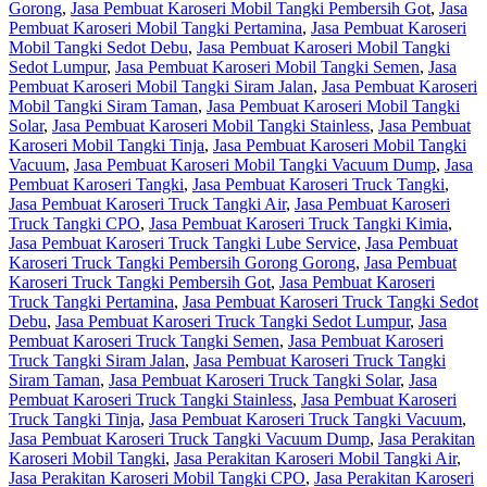
Gorong
,
Jasa Pembuat Karoseri Mobil Tangki Pembersih Got
,
Jasa
Pembuat Karoseri Mobil Tangki Pertamina
,
Jasa Pembuat Karoseri
Mobil Tangki Sedot Debu
,
Jasa Pembuat Karoseri Mobil Tangki
Sedot Lumpur
,
Jasa Pembuat Karoseri Mobil Tangki Semen
,
Jasa
Pembuat Karoseri Mobil Tangki Siram Jalan
,
Jasa Pembuat Karoseri
Mobil Tangki Siram Taman
,
Jasa Pembuat Karoseri Mobil Tangki
Solar
,
Jasa Pembuat Karoseri Mobil Tangki Stainless
,
Jasa Pembuat
Karoseri Mobil Tangki Tinja
,
Jasa Pembuat Karoseri Mobil Tangki
Vacuum
,
Jasa Pembuat Karoseri Mobil Tangki Vacuum Dump
,
Jasa
Pembuat Karoseri Tangki
,
Jasa Pembuat Karoseri Truck Tangki
,
Jasa Pembuat Karoseri Truck Tangki Air
,
Jasa Pembuat Karoseri
Truck Tangki CPO
,
Jasa Pembuat Karoseri Truck Tangki Kimia
,
Jasa Pembuat Karoseri Truck Tangki Lube Service
,
Jasa Pembuat
Karoseri Truck Tangki Pembersih Gorong Gorong
,
Jasa Pembuat
Karoseri Truck Tangki Pembersih Got
,
Jasa Pembuat Karoseri
Truck Tangki Pertamina
,
Jasa Pembuat Karoseri Truck Tangki Sedot
Debu
,
Jasa Pembuat Karoseri Truck Tangki Sedot Lumpur
,
Jasa
Pembuat Karoseri Truck Tangki Semen
,
Jasa Pembuat Karoseri
Truck Tangki Siram Jalan
,
Jasa Pembuat Karoseri Truck Tangki
Siram Taman
,
Jasa Pembuat Karoseri Truck Tangki Solar
,
Jasa
Pembuat Karoseri Truck Tangki Stainless
,
Jasa Pembuat Karoseri
Truck Tangki Tinja
,
Jasa Pembuat Karoseri Truck Tangki Vacuum
,
Jasa Pembuat Karoseri Truck Tangki Vacuum Dump
,
Jasa Perakitan
Karoseri Mobil Tangki
,
Jasa Perakitan Karoseri Mobil Tangki Air
,
Jasa Perakitan Karoseri Mobil Tangki CPO
,
Jasa Perakitan Karoseri