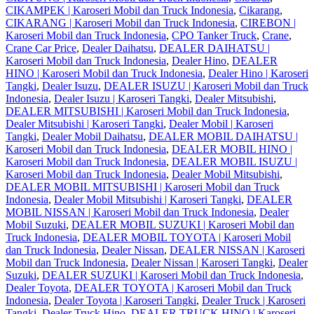
CIKAMPEK | Karoseri Mobil dan Truck Indonesia
,
Cikarang
,
CIKARANG | Karoseri Mobil dan Truck Indonesia
,
CIREBON |
Karoseri Mobil dan Truck Indonesia
,
CPO Tanker Truck
,
Crane
,
Crane Car Price
,
Dealer Daihatsu
,
DEALER DAIHATSU |
Karoseri Mobil dan Truck Indonesia
,
Dealer Hino
,
DEALER
HINO | Karoseri Mobil dan Truck Indonesia
,
Dealer Hino | Karoseri
Tangki
,
Dealer Isuzu
,
DEALER ISUZU | Karoseri Mobil dan Truck
Indonesia
,
Dealer Isuzu | Karoseri Tangki
,
Dealer Mitsubishi
,
DEALER MITSUBISHI | Karoseri Mobil dan Truck Indonesia
,
Dealer Mitsubishi | Karoseri Tangki
,
Dealer Mobil | Karoseri
Tangki
,
Dealer Mobil Daihatsu
,
DEALER MOBIL DAIHATSU |
Karoseri Mobil dan Truck Indonesia
,
DEALER MOBIL HINO |
Karoseri Mobil dan Truck Indonesia
,
DEALER MOBIL ISUZU |
Karoseri Mobil dan Truck Indonesia
,
Dealer Mobil Mitsubishi
,
DEALER MOBIL MITSUBISHI | Karoseri Mobil dan Truck
Indonesia
,
Dealer Mobil Mitsubishi | Karoseri Tangki
,
DEALER
MOBIL NISSAN | Karoseri Mobil dan Truck Indonesia
,
Dealer
Mobil Suzuki
,
DEALER MOBIL SUZUKI | Karoseri Mobil dan
Truck Indonesia
,
DEALER MOBIL TOYOTA | Karoseri Mobil
dan Truck Indonesia
,
Dealer Nissan
,
DEALER NISSAN | Karoseri
Mobil dan Truck Indonesia
,
Dealer Nissan | Karoseri Tangki
,
Dealer
Suzuki
,
DEALER SUZUKI | Karoseri Mobil dan Truck Indonesia
,
Dealer Toyota
,
DEALER TOYOTA | Karoseri Mobil dan Truck
Indonesia
,
Dealer Toyota | Karoseri Tangki
,
Dealer Truck | Karoseri
Tangki
,
Dealer Truck Hino
,
DEALER TRUCK HINO | Karoseri