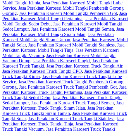
Mobil Tangki Kimia
,
Jasa Perakitan Karoseri Mobil Tangki Lube
Service
,
Jasa Perakitan Karoseri Mobil Tangki Pembersih Gorong
Gorong
,
Jasa Perakitan Karoseri Mobil Tangki Pembersih Got
,
Jasa
Perakitan Karoseri Mobil Tangki Pertamina
,
Jasa Perakitan Karoseri
Mobil Tangki Sedot Debu
,
Jasa Perakitan Karoseri Mobil Tangki
Sedot Lumpur
,
Jasa Perakitan Karoseri Mobil Tangki Semen
,
Jasa
Perakitan Karoseri Mobil Tangki Siram Jalan
,
Jasa Perakitan
Karoseri Mobil Tangki Siram Taman
,
Jasa Perakitan Karoseri Mobil
Tangki Solar
,
Jasa Perakitan Karoseri Mobil Tangki Stainless
,
Jasa
Perakitan Karoseri Mobil Tangki Tinja
,
Jasa Perakitan Karoseri
Mobil Tangki Vacuum
,
Jasa Perakitan Karoseri Mobil Tangki
Vacuum Dump
,
Jasa Perakitan Karoseri Tangki
,
Jasa Perakitan
Karoseri Truck Tangki
,
Jasa Perakitan Karoseri Truck Tangki Air
,
Jasa Perakitan Karoseri Truck Tangki CPO
,
Jasa Perakitan Karoseri
Truck Tangki Kimia
,
Jasa Perakitan Karoseri Truck Tangki Lube
Service
,
Jasa Perakitan Karoseri Truck Tangki Pembersih Gorong
Gorong
,
Jasa Perakitan Karoseri Truck Tangki Pembersih Got
,
Jasa
Perakitan Karoseri Truck Tangki Pertamina
,
Jasa Perakitan Karoseri
Truck Tangki Sedot Debu
,
Jasa Perakitan Karoseri Truck Tangki
Sedot Lumpur
,
Jasa Perakitan Karoseri Truck Tangki Semen
,
Jasa
Perakitan Karoseri Truck Tangki Siram Jalan
,
Jasa Perakitan
Karoseri Truck Tangki Siram Taman
,
Jasa Perakitan Karoseri Truck
Tangki Solar
,
Jasa Perakitan Karoseri Truck Tangki Stainless
,
Jasa
Perakitan Karoseri Truck Tangki Tinja
,
Jasa Perakitan Karoseri
Truck Tangki Vacuum
,
Jasa Perakitan Karoseri Truck Tangki