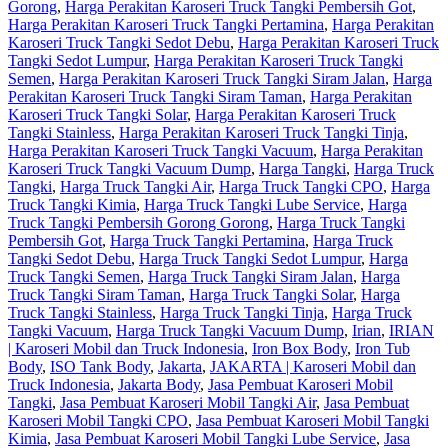
Gorong
,
Harga Perakitan Karoseri Truck Tangki Pembersih Got
,
Harga Perakitan Karoseri Truck Tangki Pertamina
,
Harga Perakitan
Karoseri Truck Tangki Sedot Debu
,
Harga Perakitan Karoseri Truck
Tangki Sedot Lumpur
,
Harga Perakitan Karoseri Truck Tangki
Semen
,
Harga Perakitan Karoseri Truck Tangki Siram Jalan
,
Harga
Perakitan Karoseri Truck Tangki Siram Taman
,
Harga Perakitan
Karoseri Truck Tangki Solar
,
Harga Perakitan Karoseri Truck
Tangki Stainless
,
Harga Perakitan Karoseri Truck Tangki Tinja
,
Harga Perakitan Karoseri Truck Tangki Vacuum
,
Harga Perakitan
Karoseri Truck Tangki Vacuum Dump
,
Harga Tangki
,
Harga Truck
Tangki
,
Harga Truck Tangki Air
,
Harga Truck Tangki CPO
,
Harga
Truck Tangki Kimia
,
Harga Truck Tangki Lube Service
,
Harga
Truck Tangki Pembersih Gorong Gorong
,
Harga Truck Tangki
Pembersih Got
,
Harga Truck Tangki Pertamina
,
Harga Truck
Tangki Sedot Debu
,
Harga Truck Tangki Sedot Lumpur
,
Harga
Truck Tangki Semen
,
Harga Truck Tangki Siram Jalan
,
Harga
Truck Tangki Siram Taman
,
Harga Truck Tangki Solar
,
Harga
Truck Tangki Stainless
,
Harga Truck Tangki Tinja
,
Harga Truck
Tangki Vacuum
,
Harga Truck Tangki Vacuum Dump
,
Irian
,
IRIAN
| Karoseri Mobil dan Truck Indonesia
,
Iron Box Body
,
Iron Tub
Body
,
ISO Tank Body
,
Jakarta
,
JAKARTA | Karoseri Mobil dan
Truck Indonesia
,
Jakarta Body
,
Jasa Pembuat Karoseri Mobil
Tangki
,
Jasa Pembuat Karoseri Mobil Tangki Air
,
Jasa Pembuat
Karoseri Mobil Tangki CPO
,
Jasa Pembuat Karoseri Mobil Tangki
Kimia
,
Jasa Pembuat Karoseri Mobil Tangki Lube Service
,
Jasa