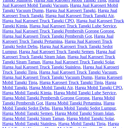
Tangki Stainless
,
Harga Jual Karoseri Mobil Tangki Tinja
,
Harga
Jual Karoseri Mobil Tangki Vacuum
,
Harga Jual Karoseri Mobil
Tangki Vacuum Dump
,
Harga Jual Karoseri Tangki
,
Harga Jual
Karoseri Truck Tangki
,
Harga Jual Karoseri Truck Tangki Air
,
Harga Jual Karoseri Truck Tangki CPO
,
Harga Jual Karoseri Truck
Tangki Kimia
,
Harga Jual Karoseri Truck Tangki Lube Service
,
Harga Jual Karoseri Truck Tangki Pembersih Gorong Gorong
,
Harga Jual Karoseri Truck Tangki Pembersih Got
,
Harga Jual
Karoseri Truck Tangki Pertamina
,
Harga Jual Karoseri Truck
Tangki Sedot Debu
,
Harga Jual Karoseri Truck Tangki Sedot
Lumpur
,
Harga Jual Karoseri Truck Tangki Semen
,
Harga Jual
Karoseri Truck Tangki Siram Jalan
,
Harga Jual Karoseri Truck
Tangki Siram Taman
,
Harga Jual Karoseri Truck Tangki Solar
,
Harga Jual Karoseri Truck Tangki Stainless
,
Harga Jual Karoseri
Truck Tangki Tinja
,
Harga Jual Karoseri Truck Tangki Vacuum
,
Harga Jual Karoseri Truck Tangki Vacuum Dump
,
Harga Karoseri
Mobil Tangki Tinja
,
Harga Karoseri Truck Tangki Tinja
,
Harga
Mobil Tangki
,
Harga Mobil Tangki Air
,
Harga Mobil Tangki CPO
,
Harga Mobil Tangki Kimia
,
Harga Mobil Tangki Lube Service
,
Harga Mobil Tangki Pembersih Gorong Gorong
,
Harga Mobil
Tangki Pembersih Got
,
Harga Mobil Tangki Pertamina
,
Harga
Mobil Tangki Sedot Debu
,
Harga Mobil Tangki Sedot Lumpur
,
Harga Mobil Tangki Semen
,
Harga Mobil Tangki Siram Jalan
,
Harga Mobil Tangki Siram Taman
,
Harga Mobil Tangki Solar
,
Harga Mobil Tangki Stainless
,
Harga Mobil Tangki Tinja
,
Harga