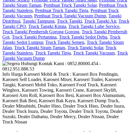
Tangki Siram Taman
,
Pembuat Truck Tangki Solar
,
Pembuat Truck
Tangki Stainless
,
Pembuat Truck Tangki Tinja
,
Pembuat Truck
Tangki Vacuum
,
Pembuat Truck Tangki Vacuum Dump
,
Tangki
Distribusi
,
Tangki Tampung
,
Truck Tangki
,
Truck Tangki Air
,
Truck
Tangki CPO
,
Truck Tangki Kimia
,
Truck Tangki Lube Service
,
Truck Tangki Pembersih Gorong Gorong
,
Truck Tangki Pembersih
Got
,
Truck Tangki Pertamina
,
Truck Tangki Sedot Debu
,
Truck
Tangki Sedot Lumpur
,
Truck Tangki Semen
,
Truck Tangki Siram
Jalan
,
Truck Tangki Siram Taman
,
Truck Tangki Solar
,
Truck
Tangki Stainless
,
Truck Tangki Tinja
,
Truck Tangki Vacuum
,
Truck
Tangki Vacuum Dump
Info Harga Karoseri Mobil & Truck : Karoseri Box Pendingin,
Karoseri Self Loader, Karoseri Mixer, Karoseri Trailer, Karoseri
Tangki, Karoseri Mobil Toko, Karoseri Food Truck, Karoseri
Wingbox, Karoseri Towing, Karoseri Crane, Karoseri Skylift,
Karoseri Arm Roll, Karoseri Box Besi, Karoseri Box Alumunium,
Karoseri Bak Besi, Karoseri Bak Kayu, Karoseri Dump Truck,
Dealer Mitsubishi, Dealer Hino, Dealer Truck Hino, Dealer Isuzu,
Dealer Truck Isuzu, Dealer Toyota, Dealer Truck Toyota, Dealer
Suzuki, Dealer Daihatsu, Dealer Mercy, Dealer Nissan, Dealer
Truck Nissan