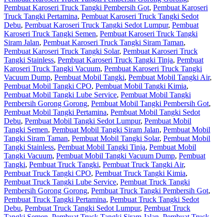
Pembuat Karoseri Truck Tangki Pembersih Got
,
Pembuat Karoseri
Truck Tangki Pertamina
,
Pembuat Karoseri Truck Tangki Sedot
Debu
,
Pembuat Karoseri Truck Tangki Sedot Lumpur
,
Pembuat
Karoseri Truck Tangki Semen
,
Pembuat Karoseri Truck Tangki
Siram Jalan
,
Pembuat Karoseri Truck Tangki Siram Taman
,
Pembuat Karoseri Truck Tangki Solar
,
Pembuat Karoseri Truck
Tangki Stainless
,
Pembuat Karoseri Truck Tangki Tinja
,
Pembuat
Karoseri Truck Tangki Vacuum
,
Pembuat Karoseri Truck Tangki
Vacuum Dump
,
Pembuat Mobil Tangki
,
Pembuat Mobil Tangki Air
,
Pembuat Mobil Tangki CPO
,
Pembuat Mobil Tangki Kimia
,
Pembuat Mobil Tangki Lube Service
,
Pembuat Mobil Tangki
Pembersih Gorong Gorong
,
Pembuat Mobil Tangki Pembersih Got
,
Pembuat Mobil Tangki Pertamina
,
Pembuat Mobil Tangki Sedot
Debu
,
Pembuat Mobil Tangki Sedot Lumpur
,
Pembuat Mobil
Tangki Semen
,
Pembuat Mobil Tangki Siram Jalan
,
Pembuat Mobil
Tangki Siram Taman
,
Pembuat Mobil Tangki Solar
,
Pembuat Mobil
Tangki Stainless
,
Pembuat Mobil Tangki Tinja
,
Pembuat Mobil
Tangki Vacuum
,
Pembuat Mobil Tangki Vacuum Dump
,
Pembuat
Tangki
,
Pembuat Truck Tangki
,
Pembuat Truck Tangki Air
,
Pembuat Truck Tangki CPO
,
Pembuat Truck Tangki Kimia
,
Pembuat Truck Tangki Lube Service
,
Pembuat Truck Tangki
Pembersih Gorong Gorong
,
Pembuat Truck Tangki Pembersih Got
,
Pembuat Truck Tangki Pertamina
,
Pembuat Truck Tangki Sedot
Debu
,
Pembuat Truck Tangki Sedot Lumpur
,
Pembuat Truck
Tangki Semen
,
Pembuat Truck Tangki Siram Jalan
,
Pembuat Truck