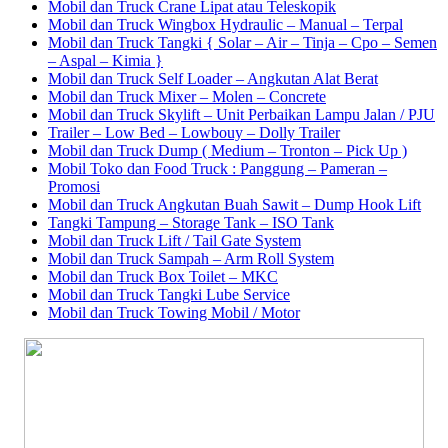
Mobil dan Truck Crane Lipat atau Teleskopik
Mobil dan Truck Wingbox Hydraulic – Manual – Terpal
Mobil dan Truck Tangki { Solar – Air – Tinja – Cpo – Semen
– Aspal – Kimia }
Mobil dan Truck Self Loader – Angkutan Alat Berat
Mobil dan Truck Mixer – Molen – Concrete
Mobil dan Truck Skylift – Unit Perbaikan Lampu Jalan / PJU
Trailer – Low Bed – Lowbouy – Dolly Trailer
Mobil dan Truck Dump ( Medium – Tronton – Pick Up )
Mobil Toko dan Food Truck : Panggung – Pameran –
Promosi
Mobil dan Truck Angkutan Buah Sawit – Dump Hook Lift
Tangki Tampung – Storage Tank – ISO Tank
Mobil dan Truck Lift / Tail Gate System
Mobil dan Truck Sampah – Arm Roll System
Mobil dan Truck Box Toilet – MKC
Mobil dan Truck Tangki Lube Service
Mobil dan Truck Towing Mobil / Motor