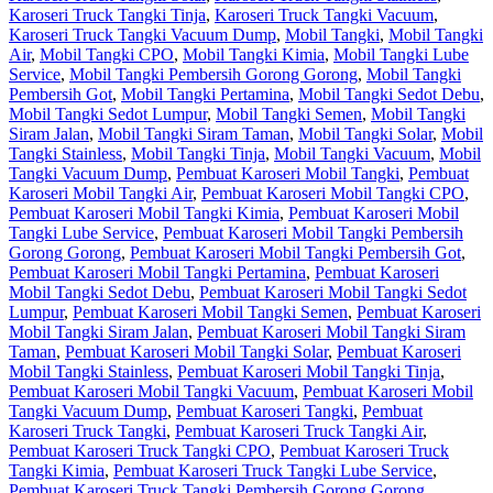
Karoseri Truck Tangki Tinja
,
Karoseri Truck Tangki Vacuum
,
Karoseri Truck Tangki Vacuum Dump
,
Mobil Tangki
,
Mobil Tangki
Air
,
Mobil Tangki CPO
,
Mobil Tangki Kimia
,
Mobil Tangki Lube
Service
,
Mobil Tangki Pembersih Gorong Gorong
,
Mobil Tangki
Pembersih Got
,
Mobil Tangki Pertamina
,
Mobil Tangki Sedot Debu
,
Mobil Tangki Sedot Lumpur
,
Mobil Tangki Semen
,
Mobil Tangki
Siram Jalan
,
Mobil Tangki Siram Taman
,
Mobil Tangki Solar
,
Mobil
Tangki Stainless
,
Mobil Tangki Tinja
,
Mobil Tangki Vacuum
,
Mobil
Tangki Vacuum Dump
,
Pembuat Karoseri Mobil Tangki
,
Pembuat
Karoseri Mobil Tangki Air
,
Pembuat Karoseri Mobil Tangki CPO
,
Pembuat Karoseri Mobil Tangki Kimia
,
Pembuat Karoseri Mobil
Tangki Lube Service
,
Pembuat Karoseri Mobil Tangki Pembersih
Gorong Gorong
,
Pembuat Karoseri Mobil Tangki Pembersih Got
,
Pembuat Karoseri Mobil Tangki Pertamina
,
Pembuat Karoseri
Mobil Tangki Sedot Debu
,
Pembuat Karoseri Mobil Tangki Sedot
Lumpur
,
Pembuat Karoseri Mobil Tangki Semen
,
Pembuat Karoseri
Mobil Tangki Siram Jalan
,
Pembuat Karoseri Mobil Tangki Siram
Taman
,
Pembuat Karoseri Mobil Tangki Solar
,
Pembuat Karoseri
Mobil Tangki Stainless
,
Pembuat Karoseri Mobil Tangki Tinja
,
Pembuat Karoseri Mobil Tangki Vacuum
,
Pembuat Karoseri Mobil
Tangki Vacuum Dump
,
Pembuat Karoseri Tangki
,
Pembuat
Karoseri Truck Tangki
,
Pembuat Karoseri Truck Tangki Air
,
Pembuat Karoseri Truck Tangki CPO
,
Pembuat Karoseri Truck
Tangki Kimia
,
Pembuat Karoseri Truck Tangki Lube Service
,
Pembuat Karoseri Truck Tangki Pembersih Gorong Gorong
,