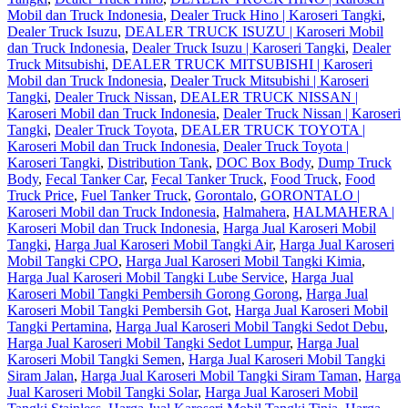
Mobil dan Truck Indonesia
,
Dealer Truck Hino | Karoseri Tangki
,
Dealer Truck Isuzu
,
DEALER TRUCK ISUZU | Karoseri Mobil
dan Truck Indonesia
,
Dealer Truck Isuzu | Karoseri Tangki
,
Dealer
Truck Mitsubishi
,
DEALER TRUCK MITSUBISHI | Karoseri
Mobil dan Truck Indonesia
,
Dealer Truck Mitsubishi | Karoseri
Tangki
,
Dealer Truck Nissan
,
DEALER TRUCK NISSAN |
Karoseri Mobil dan Truck Indonesia
,
Dealer Truck Nissan | Karoseri
Tangki
,
Dealer Truck Toyota
,
DEALER TRUCK TOYOTA |
Karoseri Mobil dan Truck Indonesia
,
Dealer Truck Toyota |
Karoseri Tangki
,
Distribution Tank
,
DOC Box Body
,
Dump Truck
Body
,
Fecal Tanker Car
,
Fecal Tanker Truck
,
Food Truck
,
Food
Truck Price
,
Fuel Tanker Truck
,
Gorontalo
,
GORONTALO |
Karoseri Mobil dan Truck Indonesia
,
Halmahera
,
HALMAHERA |
Karoseri Mobil dan Truck Indonesia
,
Harga Jual Karoseri Mobil
Tangki
,
Harga Jual Karoseri Mobil Tangki Air
,
Harga Jual Karoseri
Mobil Tangki CPO
,
Harga Jual Karoseri Mobil Tangki Kimia
,
Harga Jual Karoseri Mobil Tangki Lube Service
,
Harga Jual
Karoseri Mobil Tangki Pembersih Gorong Gorong
,
Harga Jual
Karoseri Mobil Tangki Pembersih Got
,
Harga Jual Karoseri Mobil
Tangki Pertamina
,
Harga Jual Karoseri Mobil Tangki Sedot Debu
,
Harga Jual Karoseri Mobil Tangki Sedot Lumpur
,
Harga Jual
Karoseri Mobil Tangki Semen
,
Harga Jual Karoseri Mobil Tangki
Siram Jalan
,
Harga Jual Karoseri Mobil Tangki Siram Taman
,
Harga
Jual Karoseri Mobil Tangki Solar
,
Harga Jual Karoseri Mobil