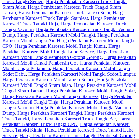
Truck Tangki Semen
,
Harga Pembuatan Karoseri Truck Tangki
Siram Jalan
,
Harga Pembuatan Karoseri Truck Tangki Siram
Taman
,
Harga Pembuatan Karoseri Truck Tangki Solar
,
Harga
Pembuatan Karoseri Truck Tangki Stainless
,
Harga Pembuatan
Karoseri Truck Tangki Tinja
,
Harga Pembuatan Karoseri Truck
Tangki Vacuum
,
Harga Pembuatan Karoseri Truck Tangki Vacuum
Dump
,
Harga Perakitan Karoseri Mobil Tangki
,
Harga Perakitan
Karoseri Mobil Tangki Air
,
Harga Perakitan Karoseri Mobil Tangki
CPO
,
Harga Perakitan Karoseri Mobil Tangki Kimia
,
Harga
Perakitan Karoseri Mobil Tangki Lube Service
,
Harga Perakitan
Karoseri Mobil Tangki Pembersih Gorong Gorong
,
Harga Perakitan
Karoseri Mobil Tangki Pembersih Got
,
Harga Perakitan Karoseri
Mobil Tangki Pertamina
,
Harga Perakitan Karoseri Mobil Tangki
Sedot Debu
,
Harga Perakitan Karoseri Mobil Tangki Sedot Lumpur
,
Harga Perakitan Karoseri Mobil Tangki Semen
,
Harga Perakitan
Karoseri Mobil Tangki Siram Jalan
,
Harga Perakitan Karoseri Mobil
Tangki Siram Taman
,
Harga Perakitan Karoseri Mobil Tangki Solar
,
Harga Perakitan Karoseri Mobil Tangki Stainless
,
Harga Perakitan
Karoseri Mobil Tangki Tinja
,
Harga Perakitan Karoseri Mobil
Tangki Vacuum
,
Harga Perakitan Karoseri Mobil Tangki Vacuum
Dump
,
Harga Perakitan Karoseri Tangki
,
Harga Perakitan Karoseri
Truck Tangki
,
Harga Perakitan Karoseri Truck Tangki Air
,
Harga
Perakitan Karoseri Truck Tangki CPO
,
Harga Perakitan Karoseri
Truck Tangki Kimia
,
Harga Perakitan Karoseri Truck Tangki Lube
Service
,
Harga Perakitan Karoseri Truck Tangki Pembersih Gorong