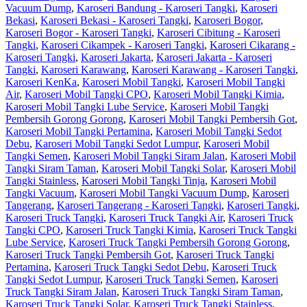
Vacuum Dump
,
Karoseri Bandung - Karoseri Tangki
,
Karoseri
Bekasi
,
Karoseri Bekasi - Karoseri Tangki
,
Karoseri Bogor
,
Karoseri Bogor - Karoseri Tangki
,
Karoseri Cibitung - Karoseri
Tangki
,
Karoseri Cikampek - Karoseri Tangki
,
Karoseri Cikarang -
Karoseri Tangki
,
Karoseri Jakarta
,
Karoseri Jakarta - Karoseri
Tangki
,
Karoseri Karawang
,
Karoseri Karawang - Karoseri Tangki
,
Karoseri KenKa
,
Karoseri Mobil Tangki
,
Karoseri Mobil Tangki
Air
,
Karoseri Mobil Tangki CPO
,
Karoseri Mobil Tangki Kimia
,
Karoseri Mobil Tangki Lube Service
,
Karoseri Mobil Tangki
Pembersih Gorong Gorong
,
Karoseri Mobil Tangki Pembersih Got
,
Karoseri Mobil Tangki Pertamina
,
Karoseri Mobil Tangki Sedot
Debu
,
Karoseri Mobil Tangki Sedot Lumpur
,
Karoseri Mobil
Tangki Semen
,
Karoseri Mobil Tangki Siram Jalan
,
Karoseri Mobil
Tangki Siram Taman
,
Karoseri Mobil Tangki Solar
,
Karoseri Mobil
Tangki Stainless
,
Karoseri Mobil Tangki Tinja
,
Karoseri Mobil
Tangki Vacuum
,
Karoseri Mobil Tangki Vacuum Dump
,
Karoseri
Tangerang
,
Karoseri Tangerang - Karoseri Tangki
,
Karoseri Tangki
,
Karoseri Truck Tangki
,
Karoseri Truck Tangki Air
,
Karoseri Truck
Tangki CPO
,
Karoseri Truck Tangki Kimia
,
Karoseri Truck Tangki
Lube Service
,
Karoseri Truck Tangki Pembersih Gorong Gorong
,
Karoseri Truck Tangki Pembersih Got
,
Karoseri Truck Tangki
Pertamina
,
Karoseri Truck Tangki Sedot Debu
,
Karoseri Truck
Tangki Sedot Lumpur
,
Karoseri Truck Tangki Semen
,
Karoseri
Truck Tangki Siram Jalan
,
Karoseri Truck Tangki Siram Taman
,
Karoseri Truck Tangki Solar
,
Karoseri Truck Tangki Stainless
,