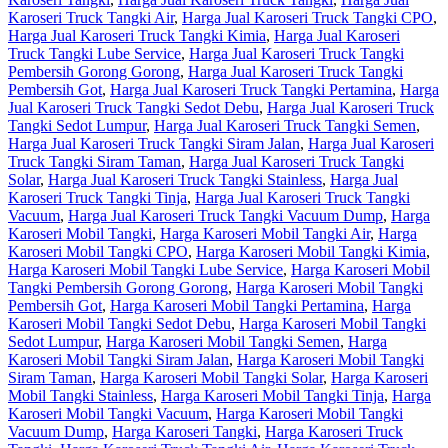
Karoseri Truck Tangki Air
,
Harga Jual Karoseri Truck Tangki CPO
,
Harga Jual Karoseri Truck Tangki Kimia
,
Harga Jual Karoseri
Truck Tangki Lube Service
,
Harga Jual Karoseri Truck Tangki
Pembersih Gorong Gorong
,
Harga Jual Karoseri Truck Tangki
Pembersih Got
,
Harga Jual Karoseri Truck Tangki Pertamina
,
Harga
Jual Karoseri Truck Tangki Sedot Debu
,
Harga Jual Karoseri Truck
Tangki Sedot Lumpur
,
Harga Jual Karoseri Truck Tangki Semen
,
Harga Jual Karoseri Truck Tangki Siram Jalan
,
Harga Jual Karoseri
Truck Tangki Siram Taman
,
Harga Jual Karoseri Truck Tangki
Solar
,
Harga Jual Karoseri Truck Tangki Stainless
,
Harga Jual
Karoseri Truck Tangki Tinja
,
Harga Jual Karoseri Truck Tangki
Vacuum
,
Harga Jual Karoseri Truck Tangki Vacuum Dump
,
Harga
Karoseri Mobil Tangki
,
Harga Karoseri Mobil Tangki Air
,
Harga
Karoseri Mobil Tangki CPO
,
Harga Karoseri Mobil Tangki Kimia
,
Harga Karoseri Mobil Tangki Lube Service
,
Harga Karoseri Mobil
Tangki Pembersih Gorong Gorong
,
Harga Karoseri Mobil Tangki
Pembersih Got
,
Harga Karoseri Mobil Tangki Pertamina
,
Harga
Karoseri Mobil Tangki Sedot Debu
,
Harga Karoseri Mobil Tangki
Sedot Lumpur
,
Harga Karoseri Mobil Tangki Semen
,
Harga
Karoseri Mobil Tangki Siram Jalan
,
Harga Karoseri Mobil Tangki
Siram Taman
,
Harga Karoseri Mobil Tangki Solar
,
Harga Karoseri
Mobil Tangki Stainless
,
Harga Karoseri Mobil Tangki Tinja
,
Harga
Karoseri Mobil Tangki Vacuum
,
Harga Karoseri Mobil Tangki
Vacuum Dump
,
Harga Karoseri Tangki
,
Harga Karoseri Truck