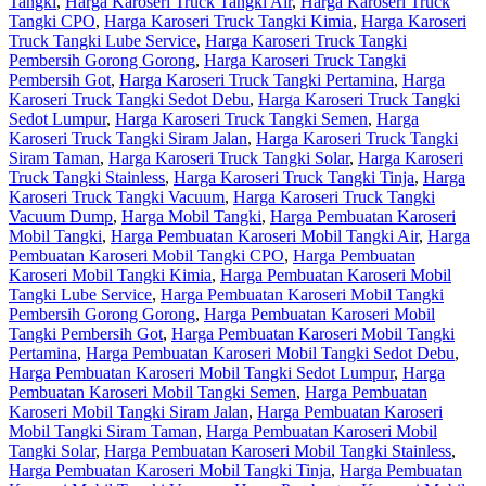
Tangki
,
Harga Karoseri Truck Tangki Air
,
Harga Karoseri Truck
Tangki CPO
,
Harga Karoseri Truck Tangki Kimia
,
Harga Karoseri
Truck Tangki Lube Service
,
Harga Karoseri Truck Tangki
Pembersih Gorong Gorong
,
Harga Karoseri Truck Tangki
Pembersih Got
,
Harga Karoseri Truck Tangki Pertamina
,
Harga
Karoseri Truck Tangki Sedot Debu
,
Harga Karoseri Truck Tangki
Sedot Lumpur
,
Harga Karoseri Truck Tangki Semen
,
Harga
Karoseri Truck Tangki Siram Jalan
,
Harga Karoseri Truck Tangki
Siram Taman
,
Harga Karoseri Truck Tangki Solar
,
Harga Karoseri
Truck Tangki Stainless
,
Harga Karoseri Truck Tangki Tinja
,
Harga
Karoseri Truck Tangki Vacuum
,
Harga Karoseri Truck Tangki
Vacuum Dump
,
Harga Mobil Tangki
,
Harga Pembuatan Karoseri
Mobil Tangki
,
Harga Pembuatan Karoseri Mobil Tangki Air
,
Harga
Pembuatan Karoseri Mobil Tangki CPO
,
Harga Pembuatan
Karoseri Mobil Tangki Kimia
,
Harga Pembuatan Karoseri Mobil
Tangki Lube Service
,
Harga Pembuatan Karoseri Mobil Tangki
Pembersih Gorong Gorong
,
Harga Pembuatan Karoseri Mobil
Tangki Pembersih Got
,
Harga Pembuatan Karoseri Mobil Tangki
Pertamina
,
Harga Pembuatan Karoseri Mobil Tangki Sedot Debu
,
Harga Pembuatan Karoseri Mobil Tangki Sedot Lumpur
,
Harga
Pembuatan Karoseri Mobil Tangki Semen
,
Harga Pembuatan
Karoseri Mobil Tangki Siram Jalan
,
Harga Pembuatan Karoseri
Mobil Tangki Siram Taman
,
Harga Pembuatan Karoseri Mobil
Tangki Solar
,
Harga Pembuatan Karoseri Mobil Tangki Stainless
,
Harga Pembuatan Karoseri Mobil Tangki Tinja
,
Harga Pembuatan