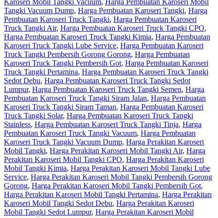
Karoseri Mobil Tangki Vacuum
,
Harga Pembuatan Karoseri Mobil
Tangki Vacuum Dump
,
Harga Pembuatan Karoseri Tangki
,
Harga
Pembuatan Karoseri Truck Tangki
,
Harga Pembuatan Karoseri
Truck Tangki Air
,
Harga Pembuatan Karoseri Truck Tangki CPO
,
Harga Pembuatan Karoseri Truck Tangki Kimia
,
Harga Pembuatan
Karoseri Truck Tangki Lube Service
,
Harga Pembuatan Karoseri
Truck Tangki Pembersih Gorong Gorong
,
Harga Pembuatan
Karoseri Truck Tangki Pembersih Got
,
Harga Pembuatan Karoseri
Truck Tangki Pertamina
,
Harga Pembuatan Karoseri Truck Tangki
Sedot Debu
,
Harga Pembuatan Karoseri Truck Tangki Sedot
Lumpur
,
Harga Pembuatan Karoseri Truck Tangki Semen
,
Harga
Pembuatan Karoseri Truck Tangki Siram Jalan
,
Harga Pembuatan
Karoseri Truck Tangki Siram Taman
,
Harga Pembuatan Karoseri
Truck Tangki Solar
,
Harga Pembuatan Karoseri Truck Tangki
Stainless
,
Harga Pembuatan Karoseri Truck Tangki Tinja
,
Harga
Pembuatan Karoseri Truck Tangki Vacuum
,
Harga Pembuatan
Karoseri Truck Tangki Vacuum Dump
,
Harga Perakitan Karoseri
Mobil Tangki
,
Harga Perakitan Karoseri Mobil Tangki Air
,
Harga
Perakitan Karoseri Mobil Tangki CPO
,
Harga Perakitan Karoseri
Mobil Tangki Kimia
,
Harga Perakitan Karoseri Mobil Tangki Lube
Service
,
Harga Perakitan Karoseri Mobil Tangki Pembersih Gorong
Gorong
,
Harga Perakitan Karoseri Mobil Tangki Pembersih Got
,
Harga Perakitan Karoseri Mobil Tangki Pertamina
,
Harga Perakitan
Karoseri Mobil Tangki Sedot Debu
,
Harga Perakitan Karoseri
Mobil Tangki Sedot Lumpur
,
Harga Perakitan Karoseri Mobil