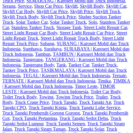
Truck Price
,
SEMARANG | Karoseri Mobil dan Truck Indonesia
,
Serang
,
Service
,
Shop Car Price
,
Skylift
,
Skylift Body
,
Skylift Car
,
Skylift Car Body
,
Skylift Car Price
,
Skylift Price
,
Skylift Truck
,
Skylift Truck Body
,
Skylift Truck Price
,
Sludge Suction Tanker
Truck
,
Solar Tanker Car
,
Solar Tanker Truck
,
Solo
,
Stainless Tanker
Car
,
Stainless Tanker Truck
,
Storage Tank
,
Street Light Repair Car
,
Street Light Repair Car Body
,
Street Light Repair Car Price
,
Street
Light Repair Truck
,
Street Light Repair Truck Body
,
Street Light
Repair Truck Price
,
Subang
,
SUBANG | Karoseri Mobil dan Truck
Indonesia
,
Sumbawa
,
Surabaya
,
SURABAYA | Karoseri Mobil dan
Truck Indonesia
,
Tambun
,
TAMBUN | Karoseri Mobil dan Truck
Indonesia
,
Tangerang
,
TANGERANG | Karoseri Mobil dan Truck
Indonesia
,
Tangerang Body
,
Tank
,
Tanker Car
,
Tanker Truck
,
Tanker Truck Price
,
TASIKMALAYA | Karoseri Mobil dan Truck
Indonesia
,
TEGAL | Karoseri Mobil dan Truck Indonesia
,
Ternate
,
TERNATE | Karoseri Mobil dan Truck Indonesia
,
Timika
,
TIMIKA
| Karoseri Mobil dan Truck Indonesia
,
Timor Leste
,
TIMOR
LESTE | Karoseri Mobil dan Truck Indonesia
,
Toilet Car Body
,
Toilet Truck Body
,
Towing
,
Towing Truck Price
,
Trailer
,
Truck
Body
,
Truck Crane Price
,
Truck Tangki
,
Truck Tangki Air
,
Truck
Tangki CPO
,
Truck Tangki Kimia
,
Truck Tangki Lube Service
,
Truck Tangki Pembersih Gorong Gorong
,
Truck Tangki Pembersih
Got
,
Truck Tangki Pertamina
,
Truck Tangki Sedot Debu
,
Truck
Tangki Sedot Lumpur
,
Truck Tangki Semen
,
Truck Tangki Siram
Jalan
,
Truck Tangki Siram Taman
,
Truck Tangki Solar
,
Truck