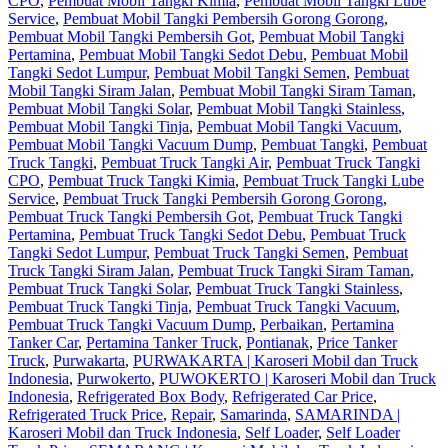
CPO
,
Pembuat Mobil Tangki Kimia
,
Pembuat Mobil Tangki Lube
Service
,
Pembuat Mobil Tangki Pembersih Gorong Gorong
,
Pembuat Mobil Tangki Pembersih Got
,
Pembuat Mobil Tangki
Pertamina
,
Pembuat Mobil Tangki Sedot Debu
,
Pembuat Mobil
Tangki Sedot Lumpur
,
Pembuat Mobil Tangki Semen
,
Pembuat
Mobil Tangki Siram Jalan
,
Pembuat Mobil Tangki Siram Taman
,
Pembuat Mobil Tangki Solar
,
Pembuat Mobil Tangki Stainless
,
Pembuat Mobil Tangki Tinja
,
Pembuat Mobil Tangki Vacuum
,
Pembuat Mobil Tangki Vacuum Dump
,
Pembuat Tangki
,
Pembuat
Truck Tangki
,
Pembuat Truck Tangki Air
,
Pembuat Truck Tangki
CPO
,
Pembuat Truck Tangki Kimia
,
Pembuat Truck Tangki Lube
Service
,
Pembuat Truck Tangki Pembersih Gorong Gorong
,
Pembuat Truck Tangki Pembersih Got
,
Pembuat Truck Tangki
Pertamina
,
Pembuat Truck Tangki Sedot Debu
,
Pembuat Truck
Tangki Sedot Lumpur
,
Pembuat Truck Tangki Semen
,
Pembuat
Truck Tangki Siram Jalan
,
Pembuat Truck Tangki Siram Taman
,
Pembuat Truck Tangki Solar
,
Pembuat Truck Tangki Stainless
,
Pembuat Truck Tangki Tinja
,
Pembuat Truck Tangki Vacuum
,
Pembuat Truck Tangki Vacuum Dump
,
Perbaikan
,
Pertamina
Tanker Car
,
Pertamina Tanker Truck
,
Pontianak
,
Price Tanker
Truck
,
Purwakarta
,
PURWAKARTA | Karoseri Mobil dan Truck
Indonesia
,
Purwokerto
,
PUWOKERTO | Karoseri Mobil dan Truck
Indonesia
,
Refrigerated Box Body
,
Refrigerated Car Price
,
Refrigerated Truck Price
,
Repair
,
Samarinda
,
SAMARINDA |
Karoseri Mobil dan Truck Indonesia
,
Self Loader
,
Self Loader