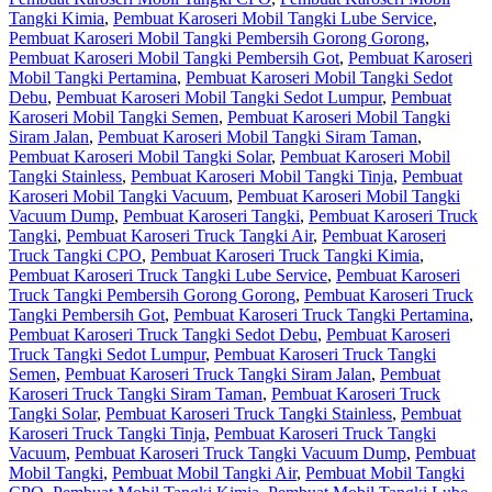
Tangki Kimia
,
Pembuat Karoseri Mobil Tangki Lube Service
,
Pembuat Karoseri Mobil Tangki Pembersih Gorong Gorong
,
Pembuat Karoseri Mobil Tangki Pembersih Got
,
Pembuat Karoseri
Mobil Tangki Pertamina
,
Pembuat Karoseri Mobil Tangki Sedot
Debu
,
Pembuat Karoseri Mobil Tangki Sedot Lumpur
,
Pembuat
Karoseri Mobil Tangki Semen
,
Pembuat Karoseri Mobil Tangki
Siram Jalan
,
Pembuat Karoseri Mobil Tangki Siram Taman
,
Pembuat Karoseri Mobil Tangki Solar
,
Pembuat Karoseri Mobil
Tangki Stainless
,
Pembuat Karoseri Mobil Tangki Tinja
,
Pembuat
Karoseri Mobil Tangki Vacuum
,
Pembuat Karoseri Mobil Tangki
Vacuum Dump
,
Pembuat Karoseri Tangki
,
Pembuat Karoseri Truck
Tangki
,
Pembuat Karoseri Truck Tangki Air
,
Pembuat Karoseri
Truck Tangki CPO
,
Pembuat Karoseri Truck Tangki Kimia
,
Pembuat Karoseri Truck Tangki Lube Service
,
Pembuat Karoseri
Truck Tangki Pembersih Gorong Gorong
,
Pembuat Karoseri Truck
Tangki Pembersih Got
,
Pembuat Karoseri Truck Tangki Pertamina
,
Pembuat Karoseri Truck Tangki Sedot Debu
,
Pembuat Karoseri
Truck Tangki Sedot Lumpur
,
Pembuat Karoseri Truck Tangki
Semen
,
Pembuat Karoseri Truck Tangki Siram Jalan
,
Pembuat
Karoseri Truck Tangki Siram Taman
,
Pembuat Karoseri Truck
Tangki Solar
,
Pembuat Karoseri Truck Tangki Stainless
,
Pembuat
Karoseri Truck Tangki Tinja
,
Pembuat Karoseri Truck Tangki
Vacuum
,
Pembuat Karoseri Truck Tangki Vacuum Dump
,
Pembuat
Mobil Tangki
,
Pembuat Mobil Tangki Air
,
Pembuat Mobil Tangki