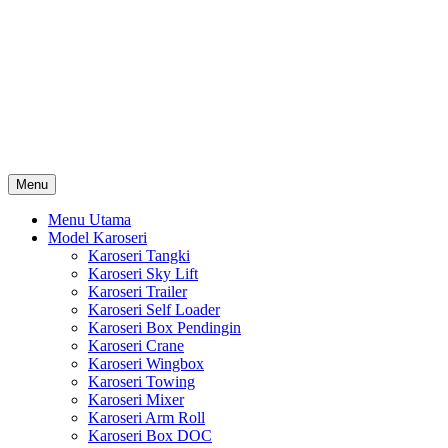
Skip
Karoseri Mobil & Truck KenKa
to
Info Harga Karoseri Mobil & Truck : Karoseri Box Pendingin,
content
Karoseri Self Loader, Karoseri Mixer, Karoseri Trailer, Karoseri
Tangki, Karoseri Mobil Toko, Karoseri Food Truck, Karoseri
Wingbox, Karoseri Towing, Karoseri Arm Roll, Karoseri Skylift,
Karoseri Crane, Karoseri Box Besi, Karoseri Bak Besi, Karoseri
Bak Kayu, Karoseri Dump Truck … dll
Menu
Menu Utama
Model Karoseri
Karoseri Tangki
Karoseri Sky Lift
Karoseri Trailer
Karoseri Self Loader
Karoseri Box Pendingin
Karoseri Crane
Karoseri Wingbox
Karoseri Towing
Karoseri Mixer
Karoseri Arm Roll
Karoseri Box DOC