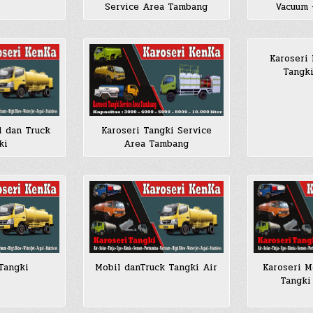
Service Area Tambang
Vacuum 
Karoseri
Tangk
l dan Truck
Karoseri Tangki Service
ki
Area Tambang
Tangki
Mobil danTruck Tangki Air
Karoseri M
Tangki