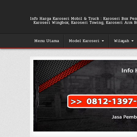
Skip
to
content
Info Harga Karoseri Mobil & Truck : Karoseri Box Pend
Karoseri Wingbox, Karoseri Towing, Karoseri Arm Rol
Menu Utama
Model Karoseri
Wilayah