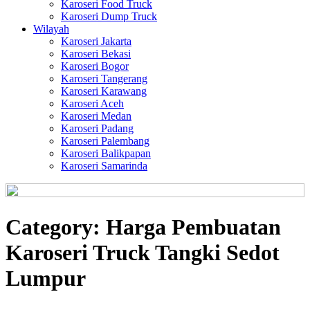
Karoseri Food Truck
Karoseri Dump Truck
Wilayah
Karoseri Jakarta
Karoseri Bekasi
Karoseri Bogor
Karoseri Tangerang
Karoseri Karawang
Karoseri Aceh
Karoseri Medan
Karoseri Padang
Karoseri Palembang
Karoseri Balikpapan
Karoseri Samarinda
Category:
Harga Pembuatan
Karoseri Truck Tangki Sedot
Lumpur