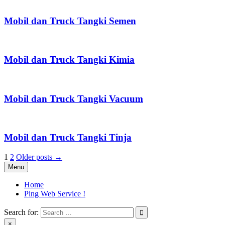
Mobil dan Truck Tangki Semen
Mobil dan Truck Tangki Kimia
Mobil dan Truck Tangki Vacuum
Mobil dan Truck Tangki Tinja
Posts
1
2
Older posts →
Menu
pagination
Home
Ping Web Service !
Search for:
×