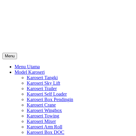
Skip
Karoseri Mobil & Truck KenKa
to
Info Harga Karoseri Mobil & Truck : Karoseri Box Pendingin,
content
Karoseri Self Loader, Karoseri Mixer, Karoseri Trailer, Karoseri
Tangki, Karoseri Mobil Toko, Karoseri Food Truck, Karoseri
Wingbox, Karoseri Towing, Karoseri Arm Roll, Karoseri Skylift,
Karoseri Crane, Karoseri Box Besi, Karoseri Bak Besi, Karoseri
Bak Kayu, Karoseri Dump Truck … dll
Menu
Menu Utama
Model Karoseri
Karoseri Tangki
Karoseri Sky Lift
Karoseri Trailer
Karoseri Self Loader
Karoseri Box Pendingin
Karoseri Crane
Karoseri Wingbox
Karoseri Towing
Karoseri Mixer
Karoseri Arm Roll
Karoseri Box DOC