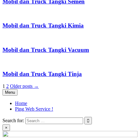
Mobil dan Truck Tangki Semen
Mobil dan Truck Tangki Kimia
Mobil dan Truck Tangki Vacuum
Mobil dan Truck Tangki Tinja
Posts
1
2
Older posts →
Menu
pagination
Home
Ping Web Service !
Search for:
×