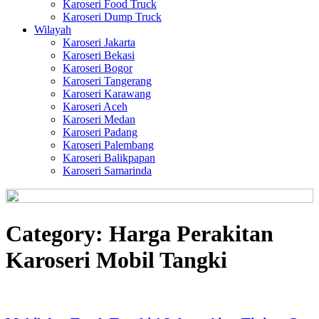
Karoseri Food Truck
Karoseri Dump Truck
Wilayah
Karoseri Jakarta
Karoseri Bekasi
Karoseri Bogor
Karoseri Tangerang
Karoseri Karawang
Karoseri Aceh
Karoseri Medan
Karoseri Padang
Karoseri Palembang
Karoseri Balikpapan
Karoseri Samarinda
Category:
Harga Perakitan
Karoseri Mobil Tangki