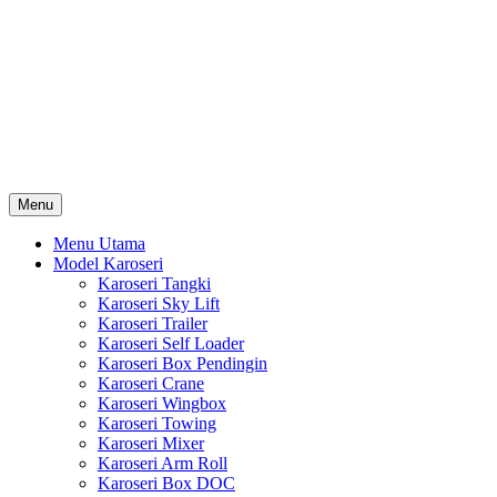
Skip
Karoseri Mobil & Truck KenKa
to
Info Harga Karoseri Mobil & Truck : Karoseri Box Pendingin,
content
Karoseri Self Loader, Karoseri Mixer, Karoseri Trailer, Karoseri
Tangki, Karoseri Mobil Toko, Karoseri Food Truck, Karoseri
Wingbox, Karoseri Towing, Karoseri Arm Roll, Karoseri Skylift,
Karoseri Crane, Karoseri Box Besi, Karoseri Bak Besi, Karoseri
Bak Kayu, Karoseri Dump Truck … dll
Menu
Menu Utama
Model Karoseri
Karoseri Tangki
Karoseri Sky Lift
Karoseri Trailer
Karoseri Self Loader
Karoseri Box Pendingin
Karoseri Crane
Karoseri Wingbox
Karoseri Towing
Karoseri Mixer
Karoseri Arm Roll
Karoseri Box DOC