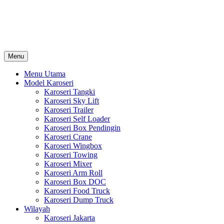
Skip
Karoseri Mobil & Truck KenKa
to
Info Harga Karoseri Mobil & Truck : Karoseri Box Pendingin, Karoser
content
Towing, Karoseri Arm Roll, Karoseri Skylift, Karoseri Crane, Karos
Menu
Menu Utama
Model Karoseri
Karoseri Tangki
Karoseri Sky Lift
Karoseri Trailer
Karoseri Self Loader
Karoseri Box Pendingin
Karoseri Crane
Karoseri Wingbox
Karoseri Towing
Karoseri Mixer
Karoseri Arm Roll
Karoseri Box DOC
Karoseri Food Truck
Karoseri Dump Truck
Wilayah
Karoseri Jakarta