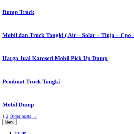
Dump Truck
Mobil dan Truck Tangki ( Air – Solar – Tinja – Cpo 
Harga Jual Karoseri Mobil Pick Up Dump
Pembuat Truck Tangki
Mobil Dump
Posts
1
2
Older posts →
Menu
pagination
Home