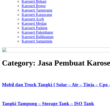
Karoseri Bekasi
Karoseri Bogor
Karoseri Tangerang
Karoseri Karawang
Karoseri Aceh
Karoseri Medan
Karoseri Padang
Karoseri Palembang
Karoseri Balikpapan
Karoseri Samarinda
Category:
Jasa Pembuat Karos
Mobil dan Truck Tangki { Solar – Air – Tinja – Cpo 
Tangki Tampung – Storage Tank – ISO Tank