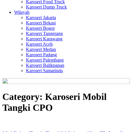
Karoseri Food Truck
Karoseri Dump Truck
Wilayah
Karoseri Jakarta
Karoseri Bekasi
Karoseri Bogor
Karoseri Tangerang
Karoseri Karawang
Karoseri Aceh
Karoseri Medan
Karoseri Padang
Karoseri Palembang
Karoseri Balikpapan
Karoseri Samarinda
Category:
Karoseri Mobil
Tangki CPO