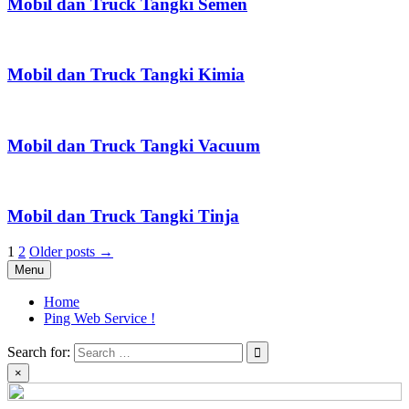
Mobil dan Truck Tangki Semen
Mobil dan Truck Tangki Kimia
Mobil dan Truck Tangki Vacuum
Mobil dan Truck Tangki Tinja
Posts
1
2
Older posts →
Menu
pagination
Home
Ping Web Service !
Search for:
×