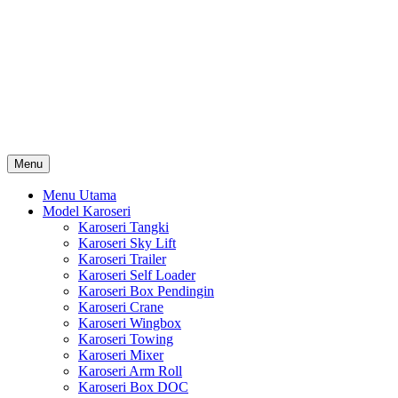
Skip
Karoseri Mobil & Truck KenKa
to
Info Harga Karoseri Mobil & Truck : Karoseri Box Pendingin,
content
Karoseri Self Loader, Karoseri Mixer, Karoseri Trailer, Karoseri
Tangki, Karoseri Mobil Toko, Karoseri Food Truck, Karoseri
Wingbox, Karoseri Towing, Karoseri Arm Roll, Karoseri Skylift,
Karoseri Crane, Karoseri Box Besi, Karoseri Bak Besi, Karoseri
Bak Kayu, Karoseri Dump Truck … dll
Menu
Menu Utama
Model Karoseri
Karoseri Tangki
Karoseri Sky Lift
Karoseri Trailer
Karoseri Self Loader
Karoseri Box Pendingin
Karoseri Crane
Karoseri Wingbox
Karoseri Towing
Karoseri Mixer
Karoseri Arm Roll
Karoseri Box DOC